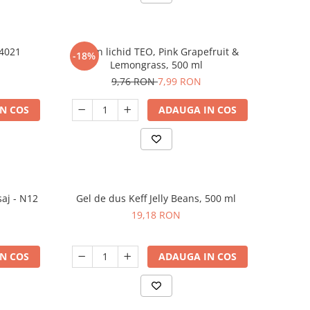
 4021
Sapun lichid TEO, Pink Grapefruit &
-18%
Lemongrass, 500 ml
9,76 RON
7,99 RON
N COS
ADAUGA IN COS
saj - N12
Gel de dus Keff Jelly Beans, 500 ml
19,18 RON
N COS
ADAUGA IN COS