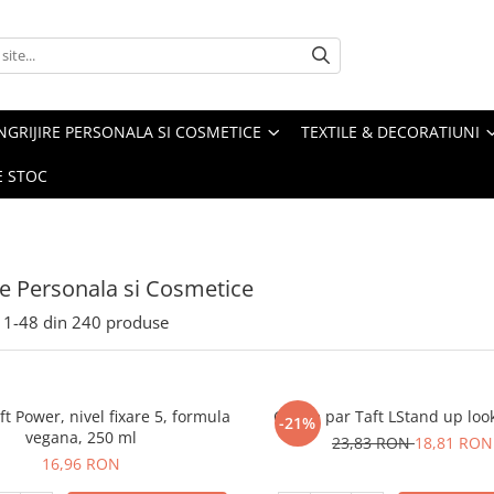
NGRIJIRE PERSONALA SI COSMETICE
TEXTILE & DECORATIUNI
E STOC
ire Personala si Cosmetice
1-
48
din
240
produse
aft Power, nivel fixare 5, formula
Gel de par Taft LStand up loo
-21%
vegana, 250 ml
23,83 RON
18,81 RON
16,96 RON