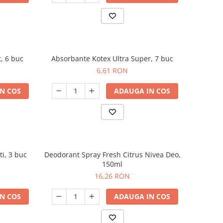
, 6 buc
Absorbante Kotex Ultra Super, 7 buc
6,61 RON
N COS
ADAUGA IN COS
ti, 3 buc
Deodorant Spray Fresh Citrus Nivea Deo,
150ml
16,26 RON
N COS
ADAUGA IN COS