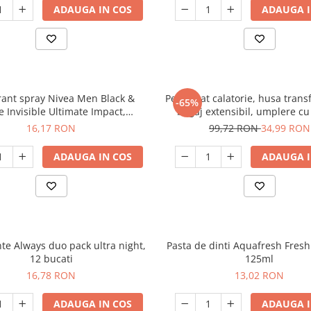
ADAUGA IN COS
ADAUGA I
ant spray Nivea Men Black &
Perna gat calatorie, husa tran
-65%
e Invisible Ultimate Impact,
bagaj extensibil, umplere cu
masculin, 150 ml
material Lycra, fara umpl
16,17 RON
99,72 RON
34,99 RON
ADAUGA IN COS
ADAUGA I
te Always duo pack ultra night,
Pasta de dinti Aquafresh Fresh
12 bucati
125ml
16,78 RON
13,02 RON
ADAUGA IN COS
ADAUGA I