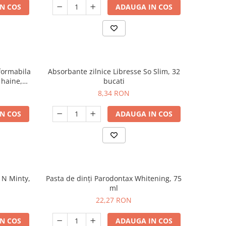
N COS
ADAUGA IN COS
sformabila
Absorbante zilnice Libresse So Slim, 32
 haine,
bucati
utura
8,34 RON
N COS
ADAUGA IN COS
 N Minty,
Pasta de dinți Parodontax Whitening, 75
ml
22,27 RON
N COS
ADAUGA IN COS