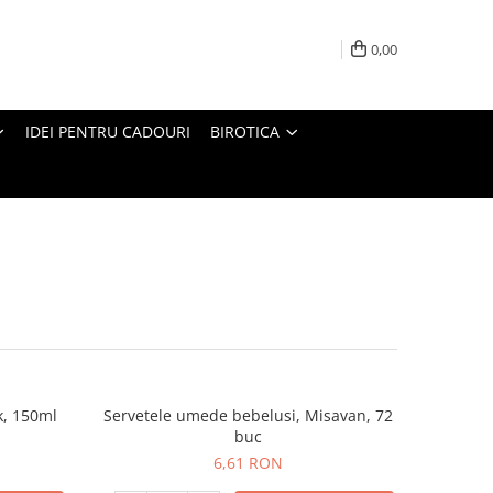
0,00
IDEI PENTRU CADOURI
BIROTICA
k, 150ml
Servetele umede bebelusi, Misavan, 72
buc
6,61 RON