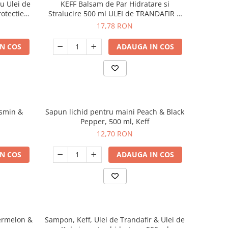
u Ulei de
KEFF Balsam de Par Hidratare si
rotectie
Stralucire 500 ml ULEI de TRANDAFIR &
ULEI de KUKUI
17,78 RON
N COS
ADAUGA IN COS
asmin &
Sapun lichid pentru maini Peach & Black
Pepper, 500 ml, Keff
12,70 RON
N COS
ADAUGA IN COS
ermelon &
Sampon, Keff, Ulei de Trandafir & Ulei de