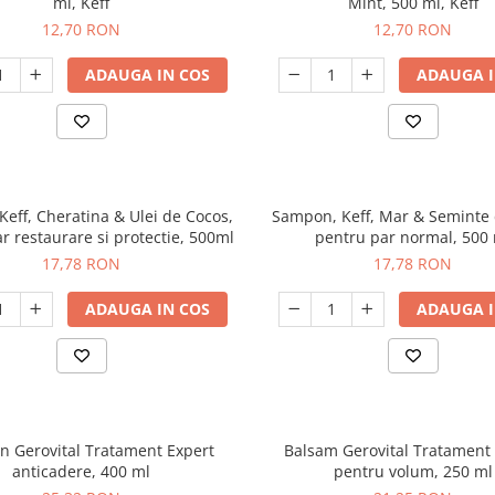
ml, Keff
Mint, 500 ml, Keff
12,70 RON
12,70 RON
ADAUGA IN COS
ADAUGA I
eff, Cheratina & Ulei de Cocos,
Sampon, Keff, Mar & Seminte 
r restaurare si protectie, 500ml
pentru par normal, 500
17,78 RON
17,78 RON
ADAUGA IN COS
ADAUGA I
 Gerovital Tratament Expert
Balsam Gerovital Tratament
anticadere, 400 ml
pentru volum, 250 ml