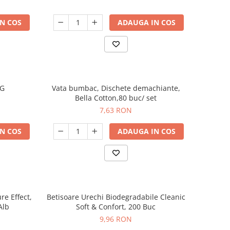
N COS
ADAUGA IN COS
0G
Vata bumbac, Dischete demachiante,
Bella Cotton,80 buc/ set
7,63 RON
N COS
ADAUGA IN COS
re Effect,
Betisoare Urechi Biodegradabile Cleanic
Alb
Soft & Confort, 200 Buc
9,96 RON