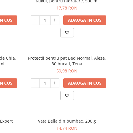
Kukui, pentru hidratare, 500 ml
17,78 RON
N COS
ADAUGA IN COS
de Chia,
Protectii pentru pat Bed Normal, Aleze,
 ml
30 bucati, Tena
59,98 RON
N COS
ADAUGA IN COS
 Expert
Vata Bella din bumbac, 200 g
14,74 RON