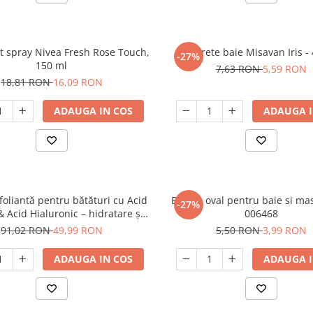
 spray Nivea Fresh Rose Touch,
Burete baie Misavan Iris -
-27%
150 ml
7,63 RON
5,59 RON
18,81 RON
16,09 RON
ADAUGA IN COS
ADAUGA I
oliantă pentru bătături cu Acid
Burete oval pentru baie si ma
-27%
 & Acid Hialuronic – hidratare și
006468
netezire intensă
91,02 RON
49,99 RON
5,50 RON
3,99 RON
ADAUGA IN COS
ADAUGA I