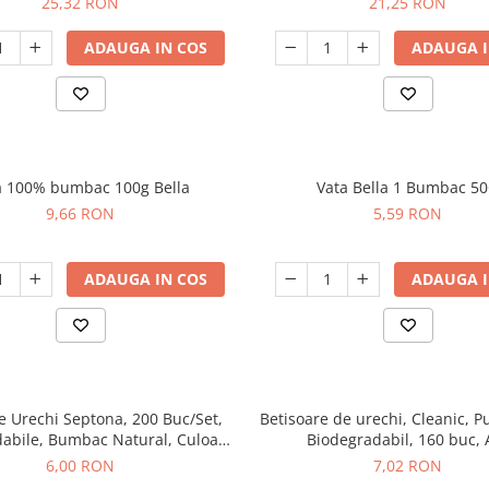
25,32 RON
21,25 RON
ADAUGA IN COS
ADAUGA I
a 100% bumbac 100g Bella
Vata Bella 1 Bumbac 5
9,66 RON
5,59 RON
ADAUGA IN COS
ADAUGA I
e Urechi Septona, 200 Buc/Set,
Betisoare de urechi, Cleanic, Pu
abile, Bumbac Natural, Culoare
Biodegradabil, 160 buc, 
Alba
6,00 RON
7,02 RON