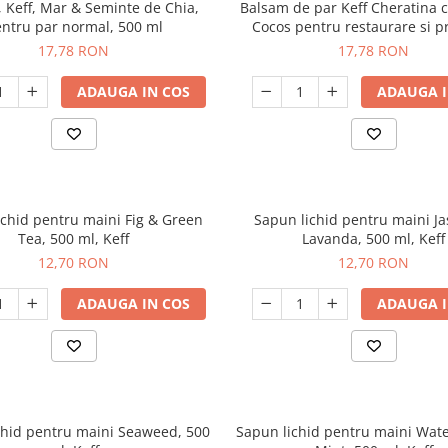
 Keff, Mar & Seminte de Chia,
Balsam de par Keff Cheratina c
ntru par normal, 500 ml
Cocos pentru restaurare si p
500ml
17,78 RON
17,78 RON
ADAUGA IN COS
ADAUGA I
ichid pentru maini Fig & Green
Sapun lichid pentru maini J
Tea, 500 ml, Keff
Lavanda, 500 ml, Keff
12,70 RON
12,70 RON
ADAUGA IN COS
ADAUGA I
chid pentru maini Seaweed, 500
Sapun lichid pentru maini Wat