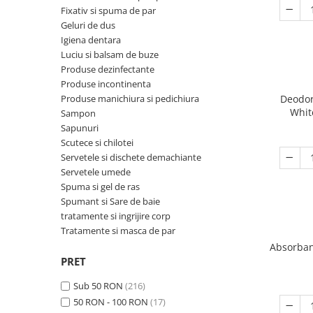
Ceainice si infuzoare
Fixativ si spuma de par
Detergenti Bucatarie
Luciu si balsam de buze
Curatatoare Legume si fructe
Geluri de dus
Detergenti Mobila
Produse dezinfectante
Igiena dentara
Cutii alimentare
Luciu si balsam de buze
Detergenti Podele
Produse incontinenta
Cutite si seturi de cutite
Produse dezinfectante
Detergenti Universali
Produse manichiura si pedichiura
Produse incontinenta
Eletrocasnice bucatarie
Produse manichiura si pedichiura
Deodor
Dezinfectant toaleta
Sampon
Expresoare
Whit
Sampon
Dispensere
Sapunuri
Sapunuri
Farfurii
Scutece si chilotei
Folii si pungi alimentare
Scutece si chilotei
Foarfece bucatarie
Servetele si dischete demachiante
Inalbitor rufe si apret
Servetele si dischete demachiante
Servetele umede
Forme prajituri
Spuma si gel de ras
Insecticide
Servetele umede
Frapiere si clesti gheata
Spumant si Sare de baie
Intretinere si cosmetica auto
Spuma si gel de ras
tratamente si ingrijire corp
Genti termo-izolante
Tratamente si masca de par
Manusi unica folosinta
Spumant si Sare de baie
Ibrice
Absorban
Maturi, mopuri si galeti
tratamente si ingrijire corp
Masini de tocat manuale
PRET
Mese de calcat
Tratamente si masca de par
Oale si cratite
Sub 50 RON
(216)
Odorizant camera
50 RON - 100 RON
(17)
Oale sub presiune