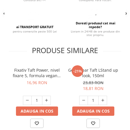
Consulta aici <<
corespund. Fara riscuri.
Suporturi si servetele
Suporturi si accesorii de baie
Tacamuri si seturi
Uscatoare de rufe
Doresti produsul cat mai
Taietoare manuale
ai TRANSPORT GRATUIT
repede?
pentru comenzile peste 500 Lei
Livram in 24/48 de ore produse din
Tavi copt
stoc propriu.
Termosuri si cani termos
PRODUSE SIMILARE
Tigai si seturi
Tirbusoane si dopuri
Tocatoare de bucatarie
Fixativ Taft Power, nivel
Gel de par Taft LStand up
-21%
fixare 5, formula vegana,
look, 150ml
Ustensile ornare prajituri
250 ml
16,96 RON
23,83 RON
Vaze si boluri decorative
18,81 RON
Vesela unica folosinta
ADAUGA IN COS
ADAUGA IN COS