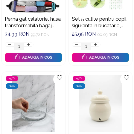
Perna gat calatorie, husa
Set 5 cutite pentru copii,
transformabila bagaj
siguranta in bucatarie,
extensibil, umplere cu
pentru fructe si legume,
34,99 RON
25,95 RON
99,72 RON
60,63 RON
haine, material Lycra,
cu cutit din lemn
fara umplutura
antitaiere, model
Dinozaur
ADAUGA IN COS
ADAUGA IN COS
-56%
-58%
NOU
NOU