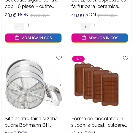
copii, 6 piese – cutite
farfurioara, ceramica
pentru legume, fructe,
galbena, 100 ml
23,95 RON
49,99 RON
45,00 RON
179,99 RON
paine, salate, prajituri –
maner ergonomic,
margini ondulate, din
ADAUGA IN COS
ADAUGA IN COS
plastic durabil
-62%
Sita pentru faina si zahar
Forma de ciocolata din
pudra Bohmann BH
silicon, 4 bucati, culoare
7742, 600 ml, mecanica,
maro, reutilizabila