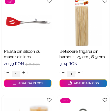
-55%
Paleta din silicon cu
Betisoare frigarui din
maner din inox
bambus, 25 cm., Ø 3mm.,
100 buc./pachet
20,33 RON
3,04 RON
44,74 RON
ADAUGA IN COS
ADAUGA IN COS
-24%