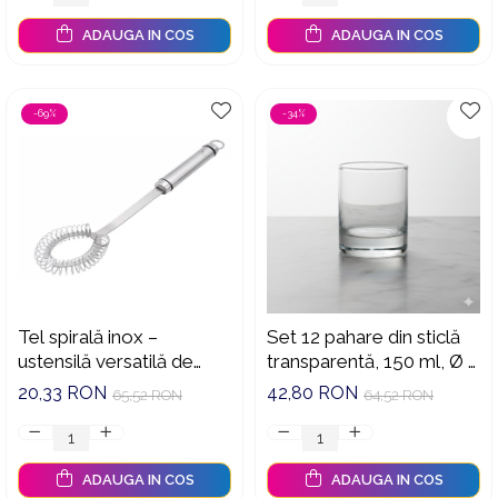
ADAUGA IN COS
ADAUGA IN COS
-69%
-34%
Tel spirală inox –
Set 12 pahare din sticlă
ustensilă versatilă de
transparentă, 150 ml, Ø 7
amestecare & curățare,
cm, H 8 cm, bază
20,33 RON
42,80 RON
65,52 RON
64,52 RON
lavabilă la mașina de
groasă, pentru apă, suc,
spălat
whisky, uz casnic &
HoReCa
ADAUGA IN COS
ADAUGA IN COS