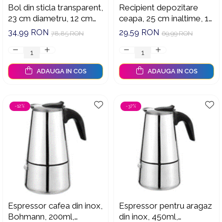
Bol din sticla transparent,
Recipient depozitare
23 cm diametru, 12 cm
ceapa, 25 cm inaltime, 16
inaltime, bol servire
cm diametru, capac,
34,99 RON
29,59 RON
78,85 RON
69,99 RON
salata, fructe, desert,
aerisire, depozitare
multifunctional
legume, bucatarie
ADAUGA IN COS
ADAUGA IN COS
-12%
-37%
Espressor cafea din inox,
Espressor pentru aragaz
Bohmann, 200ml,
din inox, 450ml,