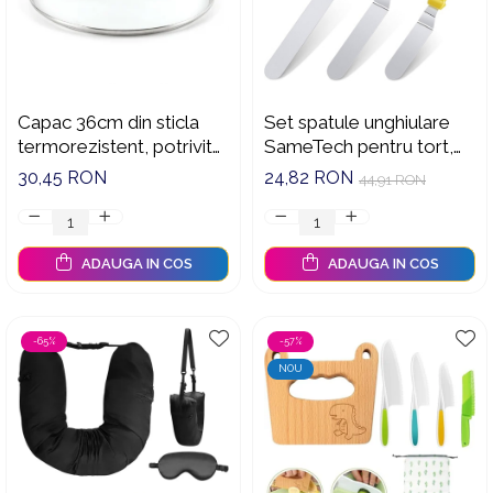
Capac 36cm din sticla
Set spatule unghiulare
termorezistent, potrivit
SameTech pentru tort,
pentru cratita, tigaie
inox, 15/20/25 cm,
30,45 RON
24,82 RON
44,91 RON
manere galbene
ADAUGA IN COS
ADAUGA IN COS
-65%
-57%
NOU