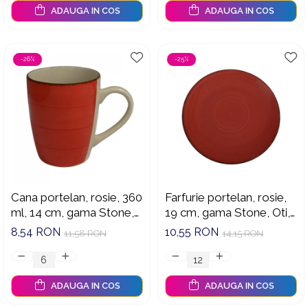
ADAUGA IN COS
ADAUGA IN COS
-26%
-25%
Cana portelan, rosie, 360
Farfurie portelan, rosie,
ml, 14 cm, gama Stone,
19 cm, gama Stone, Oti,
Oti, 191683 R
191681R
8,54 RON
10,55 RON
11,58 RON
14,15 RON
ADAUGA IN COS
ADAUGA IN COS