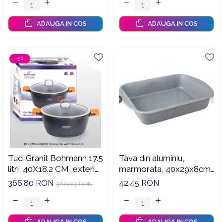
ADAUGA IN COS
ADAUGA IN COS
-5%
Tuci Granit Bohmann 17.5
Tava din aluminiu,
litri, 40X18.2 CM, exterior
marmorata, 40x29x8cm,
si interior granit, cu capac
Bohmann
366,80 RON
42,45 RON
386,03 RON
ADAUGA IN COS
ADAUGA IN COS