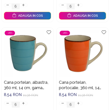
ADAUGA IN COS
ADAUGA IN COS
-26%
-26%
Cana portelan, albastra,
Cana portelan,
360 ml, 14 cm, gama
portocalie, 360 ml, 14
Stone, Oti, 191683A
cm, gama Stone, Oti,
8,54 RON
8,54 RON
11,58 RON
11,58 RON
191683P