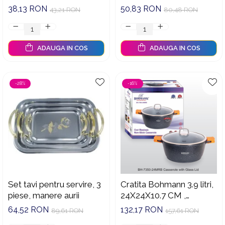
capacitate maxima: 4
capacitate maxima: 9
38,13 RON
50,83 RON
43,21 RON
80,48 RON
cupe
cupe
ADAUGA IN COS
ADAUGA IN COS
-28%
-16%
Set tavi pentru servire, 3
Cratita Bohmann 3.9 litri,
piese, manere aurii
24X24X10.7 CM ,
exterior si interior granit,
64,52 RON
132,17 RON
89,61 RON
157,61 RON
cu capac