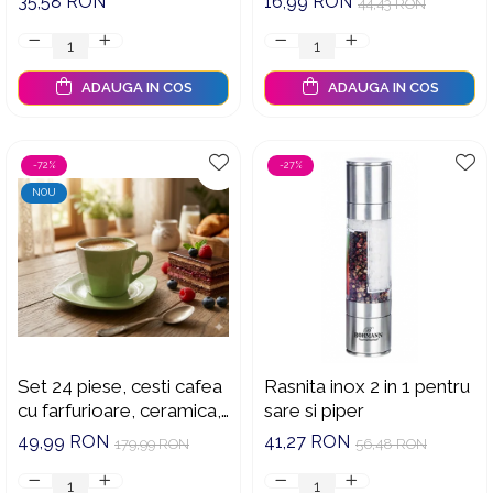
35,58 RON
16,99 RON
44,43 RON
Inox
ADAUGA IN COS
ADAUGA IN COS
-72%
-27%
NOU
Set 24 piese, cesti cafea
Rasnita inox 2 in 1 pentru
cu farfurioare, ceramica,
sare si piper
model modern verde,
49,99 RON
41,27 RON
179,99 RON
56,48 RON
set complet ceai/cafea