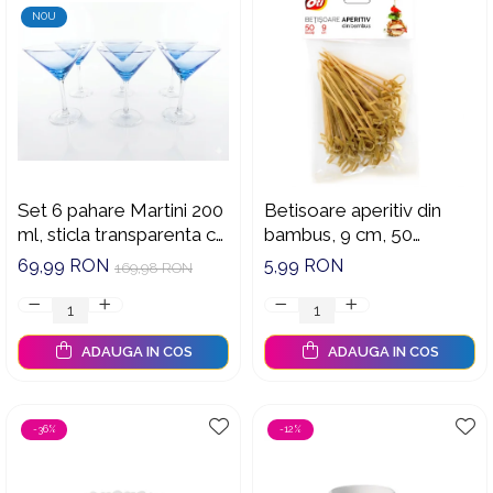
NOU
Set 6 pahare Martini 200
Betisoare aperitiv din
ml, sticla transparenta cu
bambus, 9 cm, 50
baza albastra, pentru
buc./set
69,99 RON
5,99 RON
169,98 RON
cocktailuri, elegante,
reutilizabile
ADAUGA IN COS
ADAUGA IN COS
-36%
-12%