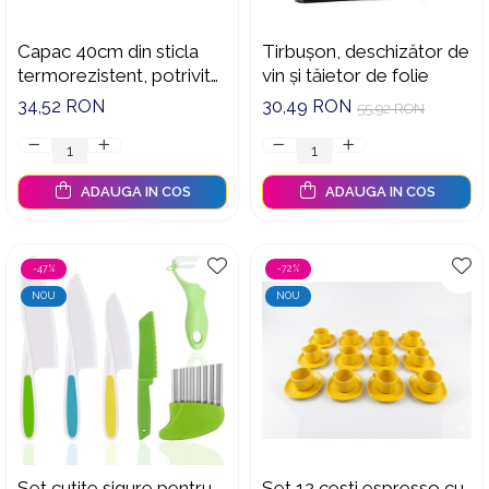
Capac 40cm din sticla
Tirbușon, deschizător de
termorezistent, potrivit
vin și tăietor de folie
pentru cratita, tigaie
34,52 RON
30,49 RON
55,92 RON
ADAUGA IN COS
ADAUGA IN COS
-47%
-72%
NOU
NOU
Set cutite sigure pentru
Set 12 cesti espresso cu