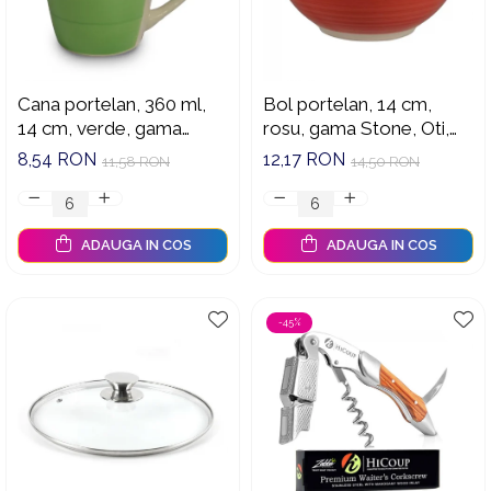
Cana portelan, 360 ml,
Bol portelan, 14 cm,
14 cm, verde, gama
rosu, gama Stone, Oti,
Stone, Oti,191683V
191682R
8,54 RON
12,17 RON
11,58 RON
14,50 RON
ADAUGA IN COS
ADAUGA IN COS
-45%