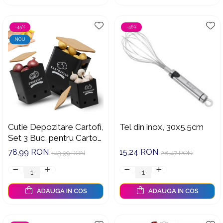
-45%
-46%
NOU
Cutie Depozitare Cartofi,
Tel din inox, 30x5.5cm
Set 3 Buc, pentru Cartofi
Ceapa si Usturoi,
78,99 RON
15,24 RON
143,99 RON
28,47 RON
Pastreaza Legumele
Proaspete Mai Mult
Timp
ADAUGA IN COS
ADAUGA IN COS