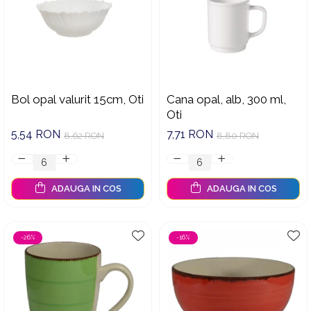
Bol opal valurit 15cm, Oti
Cana opal, alb, 300 ml,
Oti
5,54 RON
7,71 RON
8,62 RON
8,80 RON
ADAUGA IN COS
ADAUGA IN COS
-26%
-16%