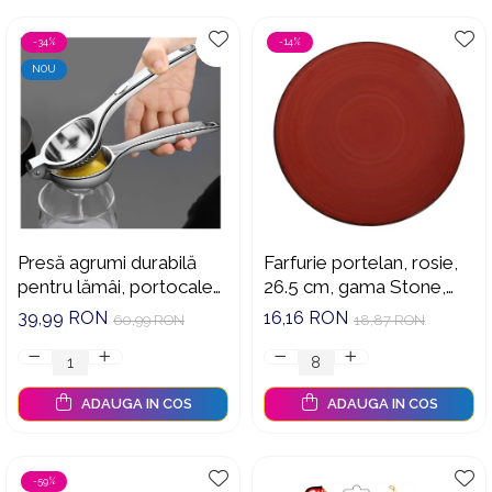
-34%
-14%
NOU
Presă agrumi durabilă
Farfurie portelan, rosie,
pentru lămâi, portocale
26.5 cm, gama Stone,
și grapefruit, ideală
Oti, 191680R
39,99 RON
16,16 RON
60,99 RON
18,87 RON
pentru restaurante și uz
casnic
ADAUGA IN COS
ADAUGA IN COS
-59%