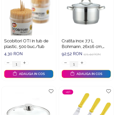
Scobitori OTI in tub de
Cratita inox 7.7 L
plastic, 500 buc./tub
Bohmann, 26x16 cm,
capac sticla, fund 7
4,30 RON
92,52 RON
121,44 RON
straturi
ADAUGA IN COS
ADAUGA IN COS
-45%