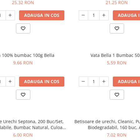
25,32 RON
21,25 RON
ADAUGA IN COS
ADAUGA I
a 100% bumbac 100g Bella
Vata Bella 1 Bumbac 5
9,66 RON
5,59 RON
ADAUGA IN COS
ADAUGA I
e Urechi Septona, 200 Buc/Set,
Betisoare de urechi, Cleanic, Pu
abile, Bumbac Natural, Culoare
Biodegradabil, 160 buc, 
Alba
6,00 RON
7,02 RON