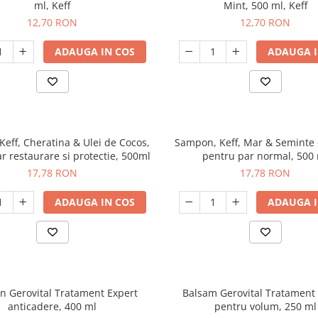
ml, Keff
Mint, 500 ml, Keff
12,70 RON
12,70 RON
ADAUGA IN COS
ADAUGA I
eff, Cheratina & Ulei de Cocos,
Sampon, Keff, Mar & Seminte 
r restaurare si protectie, 500ml
pentru par normal, 500
17,78 RON
17,78 RON
ADAUGA IN COS
ADAUGA I
 Gerovital Tratament Expert
Balsam Gerovital Tratament
anticadere, 400 ml
pentru volum, 250 ml