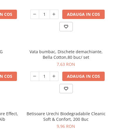
N COS
ADAUGA IN COS
0G
Vata bumbac, Dischete demachiante,
Bella Cotton,80 buc/ set
7,63 RON
N COS
ADAUGA IN COS
re Effect,
Betisoare Urechi Biodegradabile Cleanic
Alb
Soft & Confort, 200 Buc
9,96 RON