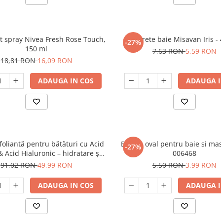
 spray Nivea Fresh Rose Touch,
Burete baie Misavan Iris -
-27%
150 ml
7,63 RON
5,59 RON
18,81 RON
16,09 RON
ADAUGA IN COS
ADAUGA I
oliantă pentru bătături cu Acid
Burete oval pentru baie si ma
-27%
 & Acid Hialuronic – hidratare și
006468
netezire intensă
91,02 RON
49,99 RON
5,50 RON
3,99 RON
ADAUGA IN COS
ADAUGA I