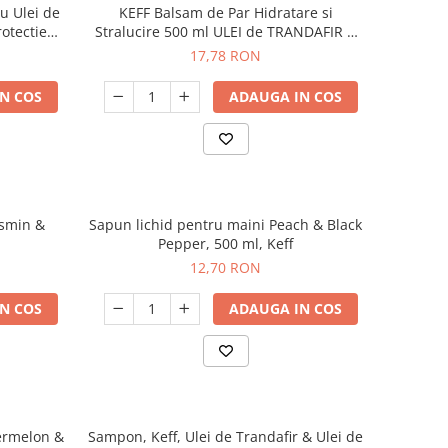
u Ulei de
KEFF Balsam de Par Hidratare si
rotectie
Stralucire 500 ml ULEI de TRANDAFIR &
ULEI de KUKUI
17,78 RON
N COS
ADAUGA IN COS
asmin &
Sapun lichid pentru maini Peach & Black
Pepper, 500 ml, Keff
12,70 RON
N COS
ADAUGA IN COS
ermelon &
Sampon, Keff, Ulei de Trandafir & Ulei de