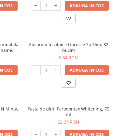
N COS
ADAUGA IN COS
sformabila
Absorbante zilnice Libresse So Slim, 32
 haine,
bucati
utura
8,34 RON
N COS
ADAUGA IN COS
 N Minty,
Pasta de dinți Parodontax Whitening, 75
ml
22,27 RON
N COS
ADAUGA IN COS