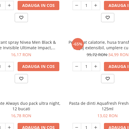
ADAUGA IN COS
ADAUGA I
ant spray Nivea Men Black &
Perna gat calatorie, husa tran
-65%
e Invisible Ultimate Impact,
bagaj extensibil, umplere cu
masculin, 150 ml
material Lycra, fara umpl
16,17 RON
99,72 RON
34,99 RON
ADAUGA IN COS
ADAUGA I
te Always duo pack ultra night,
Pasta de dinti Aquafresh Fresh
12 bucati
125ml
16,78 RON
13,02 RON
ADAUGA IN COS
ADAUGA I