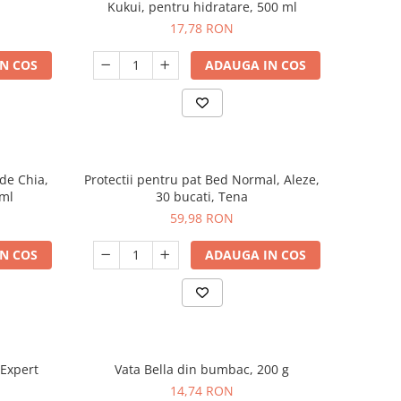
Kukui, pentru hidratare, 500 ml
17,78 RON
N COS
ADAUGA IN COS
de Chia,
Protectii pentru pat Bed Normal, Aleze,
 ml
30 bucati, Tena
59,98 RON
N COS
ADAUGA IN COS
 Expert
Vata Bella din bumbac, 200 g
14,74 RON