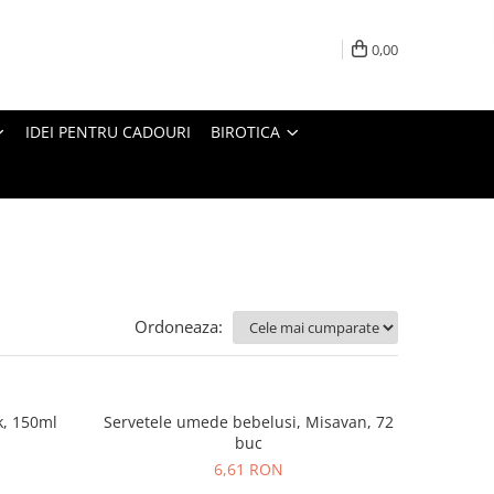
0,00
IDEI PENTRU CADOURI
BIROTICA
Ordoneaza:
k, 150ml
Servetele umede bebelusi, Misavan, 72
buc
6,61 RON