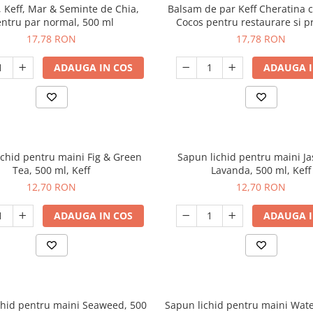
 Keff, Mar & Seminte de Chia,
Balsam de par Keff Cheratina c
ntru par normal, 500 ml
Cocos pentru restaurare si p
500ml
17,78 RON
17,78 RON
ADAUGA IN COS
ADAUGA I
ichid pentru maini Fig & Green
Sapun lichid pentru maini J
Tea, 500 ml, Keff
Lavanda, 500 ml, Keff
12,70 RON
12,70 RON
ADAUGA IN COS
ADAUGA I
chid pentru maini Seaweed, 500
Sapun lichid pentru maini Wat