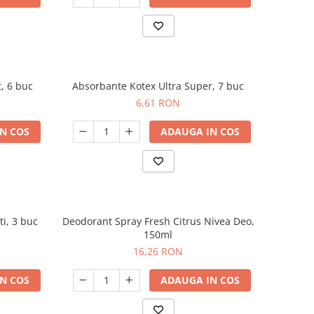
, 6 buc
Absorbante Kotex Ultra Super, 7 buc
6,61 RON
N COS
ADAUGA IN COS
ti, 3 buc
Deodorant Spray Fresh Citrus Nivea Deo,
150ml
16,26 RON
N COS
ADAUGA IN COS