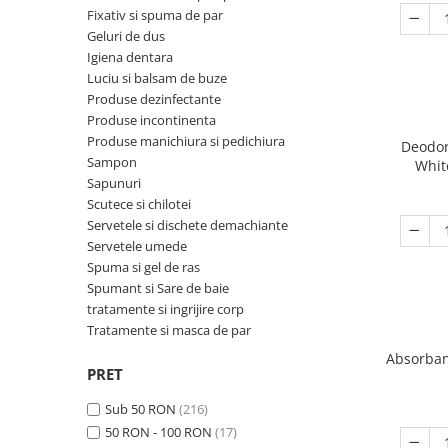
Ceainice si infuzoare
Fixativ si spuma de par
Detergenti Bucatarie
Luciu si balsam de buze
Curatatoare Legume si fructe
Geluri de dus
Detergenti Mobila
Produse dezinfectante
Igiena dentara
Cutii alimentare
Luciu si balsam de buze
Detergenti Podele
Produse incontinenta
Cutite si seturi de cutite
Produse dezinfectante
Detergenti Universali
Produse manichiura si pedichiura
Produse incontinenta
Eletrocasnice bucatarie
Produse manichiura si pedichiura
Dezinfectant toaleta
Sampon
Deodor
Expresoare
Sampon
Whit
Dispensere
Sapunuri
Sapunuri
Farfurii
Scutece si chilotei
Folii si pungi alimentare
Scutece si chilotei
Foarfece bucatarie
Servetele si dischete demachiante
Inalbitor rufe si apret
Servetele si dischete demachiante
Servetele umede
Forme prajituri
Spuma si gel de ras
Insecticide
Servetele umede
Frapiere si clesti gheata
Spumant si Sare de baie
Intretinere si cosmetica auto
Spuma si gel de ras
tratamente si ingrijire corp
Genti termo-izolante
Tratamente si masca de par
Manusi unica folosinta
Spumant si Sare de baie
Ibrice
Absorban
Maturi, mopuri si galeti
tratamente si ingrijire corp
Masini de tocat manuale
PRET
Mese de calcat
Tratamente si masca de par
Oale si cratite
Sub 50 RON
(216)
Odorizant camera
50 RON - 100 RON
(17)
Oale sub presiune