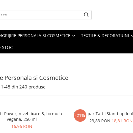
NGRIJIRE PERSONALA SI COSMETICE
TEXTILE & DECORATIUNI
E STOC
ire Personala si Cosmetice
1-
48
din
240
produse
aft Power, nivel fixare 5, formula
Gel de par Taft LStand up loo
-21%
vegana, 250 ml
23,83 RON
18,81 RON
16,96 RON