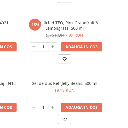
 4021
Sapun lichid TEO, Pink Grapefruit &
-18%
Lemongrass, 500 ml
9,76 RON
7,99 RON
N COS
ADAUGA IN COS
saj - N12
Gel de dus Keff Jelly Beans, 500 ml
19,18 RON
N COS
ADAUGA IN COS