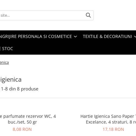
NGRIJIRE PERSONALA SI COSMETICE
TEXTILE & DECORATIUNI
E STOC
ienica
 igienica
1-
8
din
8
produse
le parfumate rezervor WC, 4
Hartie Igienica Sano Paper 
buc./set, 50 gr
Excelance, 4 straturi, 8 r
8,08 RON
17,18 RON