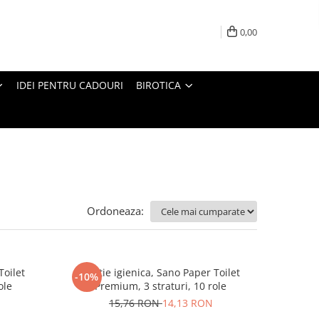
0,00
IDEI PENTRU CADOURI
BIROTICA
Ordoneaza:
Toilet
Hartie igienica, Sano Paper Toilet
-10%
ole
Premium, 3 straturi, 10 role
15,76 RON
14,13 RON