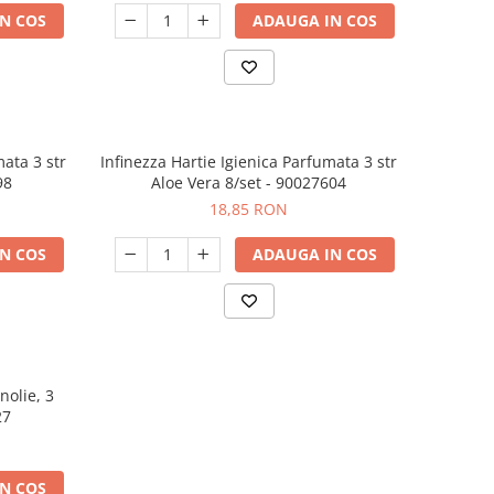
N COS
ADAUGA IN COS
mata 3 str
Infinezza Hartie Igienica Parfumata 3 str
98
Aloe Vera 8/set - 90027604
18,85 RON
N COS
ADAUGA IN COS
nolie, 3
27
N COS