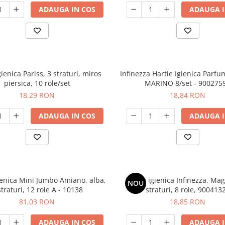
ADAUGA IN COS
ADAUGA I
gienica Pariss, 3 straturi, miros
Infinezza Hartie Igienica Parfu
piersica, 10 role/set
MARINO 8/set - 900275
18,29 RON
18,84 RON
ADAUGA IN COS
ADAUGA I
ienica Mini Jumbo Amiano, alba,
Hartie igienica Infinezza, Mag
NOU
straturi, 12 role A - 10138
straturi, 8 role, 900413
81,03 RON
18,85 RON
ADAUGA IN COS
ADAUGA I