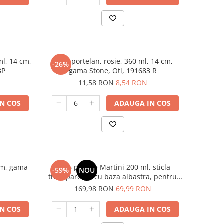
ml, 14 cm,
Cana portelan, rosie, 360 ml, 14 cm,
-26%
3P
gama Stone, Oti, 191683 R
11,58 RON
8,54 RON
N COS
ADAUGA IN COS
 cm, gama
Set 6 pahare Martini 200 ml, sticla
-59%
NOU
transparenta cu baza albastra, pentru
cocktailuri, elegante, reutilizabile
169,98 RON
69,99 RON
N COS
ADAUGA IN COS