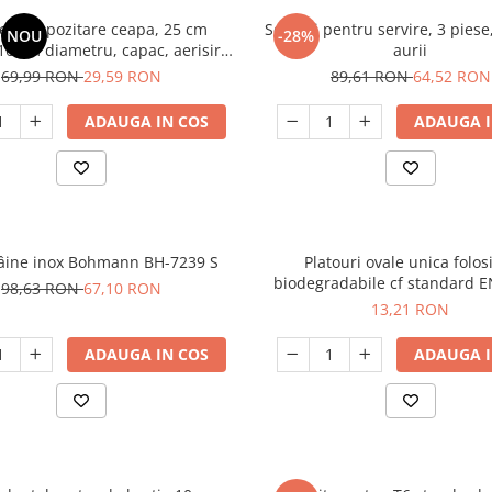
ient depozitare ceapa, 25 cm
Set tavi pentru servire, 3 pies
NOU
-28%
 16 cm diametru, capac, aerisire,
aurii
ozitare legume, bucatarie
69,99 RON
29,59 RON
89,61 RON
64,52 RON
ADAUGA IN COS
ADAUGA I
pâine inox Bohmann BH-7239 S
Platouri ovale unica folos
biodegradabile cf standard 
98,63 RON
67,10 RON
26x20 cm, 20 buc/set
13,21 RON
ADAUGA IN COS
ADAUGA I