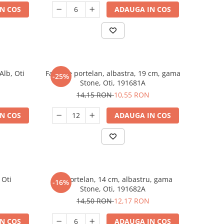
N COS
ADAUGA IN COS
Alb, Oti
Farfurie portelan, albastra, 19 cm, gama
-25%
Stone, Oti, 191681A
14,15 RON
10,55 RON
N COS
ADAUGA IN COS
 Oti
Bol portelan, 14 cm, albastru, gama
-16%
Stone, Oti, 191682A
14,50 RON
12,17 RON
N COS
ADAUGA IN COS