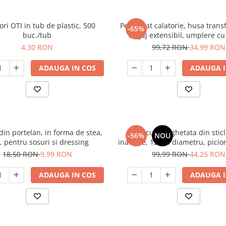
ori OTI in tub de plastic, 500
Perna gat calatorie, husa tran
-65%
buc./tub
bagaj extensibil, umplere cu
material Lycra, fara umpl
4,30 RON
99,72 RON
34,99 RON
ADAUGA IN COS
ADAUGA I
din portelan, in forma de stea,
Set 6 cupe inghetata din stic
-56%
NOU
, pentru sosuri si dressing
inaltime, 12 cm diametru, picior
desert, inghetata, fructe, tra
18,50 RON
9,99 RON
99,99 RON
44,25 RON
ADAUGA IN COS
ADAUGA I