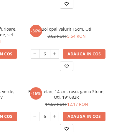
furioare,
Bol opal valurit 15cm, Oti
-36%
de, set
8,62 RON
5,54 RON
N
N COS
ADAUGA IN COS
, verde,
Bol portelan, 14 cm, rosu, gama Stone,
-16%
3V
Oti, 191682R
14,50 RON
12,17 RON
N COS
ADAUGA IN COS