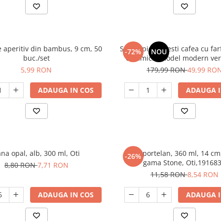
e aperitiv din bambus, 9 cm, 50
Set 24 piese, cesti cafea cu far
-72%
NOU
buc./set
ceramica, model modern ver
complet ceai/cafea
5,99 RON
179,99 RON
49,99 RO
ADAUGA IN COS
ADAUGA I
na opal, alb, 300 ml, Oti
Cana portelan, 360 ml, 14 cm
-26%
gama Stone, Oti,19168
8,80 RON
7,71 RON
11,58 RON
8,54 RON
ADAUGA IN COS
ADAUGA I