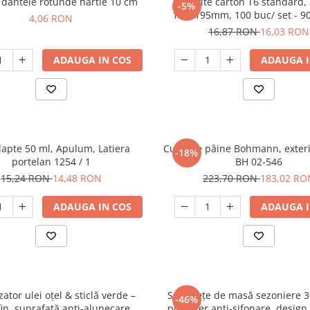
 dantele rotunde hartie 10 cm
Tavite carton T6 standard, 
-5%
135*195mm, 100 buc/ set - 9
4,06 RON
16,87 RON
16,03 RON
ADAUGA IN COS
ADAUGA I
lapte 50 ml, Apulum, Latiera
Cutie de pâine Bohmann, exter
-18%
portelan 1254 / 1
BH 02-546
15,24 RON
14,48 RON
223,70 RON
183,02 RO
ADAUGA IN COS
ADAUGA I
zator ulei oțel & sticlă verde –
Set 4 feţe de masă sezoniere 
-46%
fin, suprafață anti-alunecare,
poliester anti-șifonare, desig