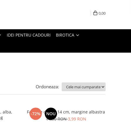
0,00
IDEI PENTRU CADOURI
BIROTICA
Ordoneaza:
, alba,
Farfurie desert 14 cm, margine albastra
-72%
NOU
ng
14,50 RON
3,99 RON