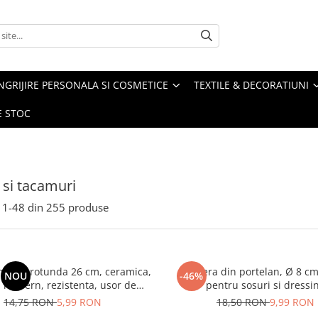
NGRIJIRE PERSONALA SI COSMETICE
TEXTILE & DECORATIUNI
E STOC
 si tacamuri
1-
48
din
255
produse
intinsa rotunda 26 cm, ceramica,
Sosiera din portelan, Ø 8 cm
NOU
-46%
 modern, rezistenta, usor de
pentru sosuri si dressi
curatat
14,75 RON
5,99 RON
18,50 RON
9,99 RON