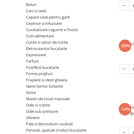
Ceainice si infuzoare
Boluri
Detergenti Bucatarie
Luciu si balsam de buze
Curatatoare Legume si fructe
Cani si cesti
Detergenti Mobila
Produse dezinfectante
Capace vase pentru gatit
Cutii alimentare
Ceainice si infuzoare
Detergenti Podele
Produse incontinenta
Cutite si seturi de cutite
Curatatoare Legume si fructe
Detergenti Universali
Produse manichiura si pedichiura
Cutii alimentare
Eletrocasnice bucatarie
Cutite si seturi de cutite
Dezinfectant toaleta
Sampon
Farfur
-59%
Expresoare
Eletrocasnice bucatarie
Dispensere
Sapunuri
Expresoare
Farfurii
Farfurii
Folii si pungi alimentare
Scutece si chilotei
Foarfece bucatarie
Foarfece bucatarie
Inalbitor rufe si apret
Servetele si dischete demachiante
Forme prajituri
Forme prajituri
Frapiere si clesti gheata
Insecticide
Servetele umede
Frapiere si clesti gheata
Genti termo-izolante
Intretinere si cosmetica auto
Spuma si gel de ras
Ibrice
Genti termo-izolante
Masini de tocat manuale
Manusi unica folosinta
Spumant si Sare de baie
Ibrice
Oale si cratite
Farfuri
Maturi, mopuri si galeti
tratamente si ingrijire corp
-14%
Masini de tocat manuale
Oale sub presiune
g
Mese de calcat
Tratamente si masca de par
Oliviere
Oale si cratite
Paie si decoratiuni cocktail
Odorizant camera
Oale sub presiune
Pensule, spatule si teluri bucatarie