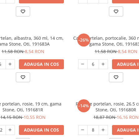
telan, albastra, 360 ml, 14 cm,
Cana portelan, portocalie, 360 
-26%
ama Stone, Oti, 191683A
gama Stone, Oti, 19168
11,58 RON
8,54 RON
11,58 RON
8,54 RON
ADAUGA IN COS
ADAUGA I
e portelan, rosie, 19 cm, gama
Farfurie portelan, rosie, 26.5
-14%
Stone, Oti, 191681R
Stone, Oti, 191680R
14,15 RON
10,55 RON
18,87 RON
16,16 RON
ADAUGA IN COS
ADAUGA I