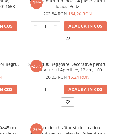
albe,
Set tacamuri din inox, 24 piese, auriu
-19%
0011658
lucios, Voltz
202,34 RON
164,20 RON
N COS
ADAUGA IN COS
ior negru,
Set de 100 Bețișoare Decorative pentru
-25%
Cocktailuri și Aperitive, 12 cm, 100
buc/set
N
20,33 RON
15,24 RON
N COS
ADAUGA IN COS
30×45 cm,
Breloc deschizător sticle – cadou
-76%
n modern,
amuzant pentru calendar Advent sau