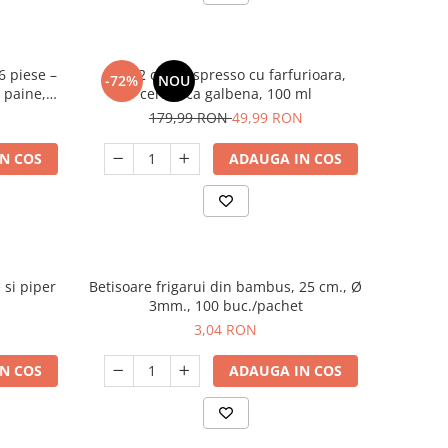
6 piese –
Set 12 cesti espresso cu farfurioara,
-72%
NOU
 paine,
ceramica galbena, 100 ml
onomic,
179,99 RON
49,99 RON
 durabil
N COS
ADAUGA IN COS
 si piper
Betisoare frigarui din bambus, 25 cm., Ø
3mm., 100 buc./pachet
3,04 RON
N COS
ADAUGA IN COS