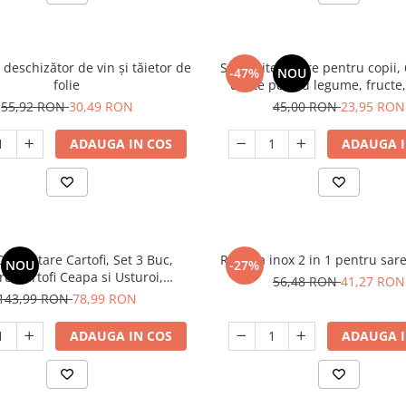
 deschizător de vin și tăietor de
Set cutite sigure pentru copii, 
-47%
NOU
folie
cutite pentru legume, fructe,
salate, prajituri – maner erg
55,92 RON
30,49 RON
45,00 RON
23,95 RON
margini ondulate, din plastic
ADAUGA IN COS
ADAUGA I
Depozitare Cartofi, Set 3 Buc,
Rasnita inox 2 in 1 pentru sare
NOU
-27%
ru Cartofi Ceapa si Usturoi,
56,48 RON
41,27 RON
a Legumele Proaspete Mai Mult
143,99 RON
78,99 RON
Timp
ADAUGA IN COS
ADAUGA I