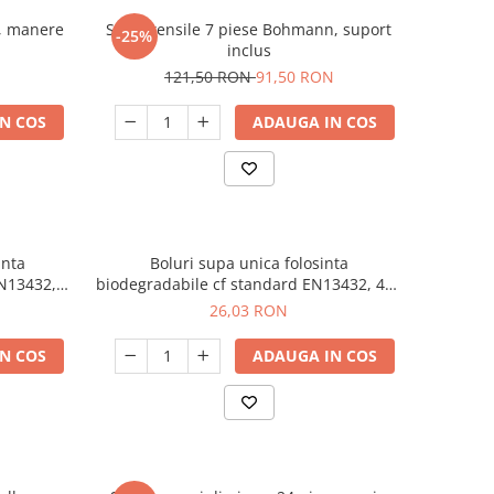
e, manere
Set ustensile 7 piese Bohmann, suport
-25%
inclus
121,50 RON
91,50 RON
N COS
ADAUGA IN COS
inta
Boluri supa unica folosinta
EN13432,
biodegradabile cf standard EN13432, 400
ml, 50 buc/set
26,03 RON
N COS
ADAUGA IN COS