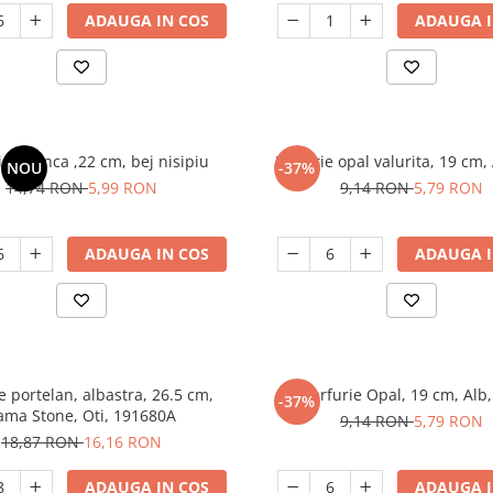
ADAUGA IN COS
ADAUGA I
ie adanca ,22 cm, bej nisipiu
Farfurie opal valurita, 19 cm, 
NOU
-37%
14,74 RON
5,99 RON
9,14 RON
5,79 RON
ADAUGA IN COS
ADAUGA I
e portelan, albastra, 26.5 cm,
Farfurie Opal, 19 cm, Alb,
-37%
ama Stone, Oti, 191680A
9,14 RON
5,79 RON
18,87 RON
16,16 RON
ADAUGA IN COS
ADAUGA I