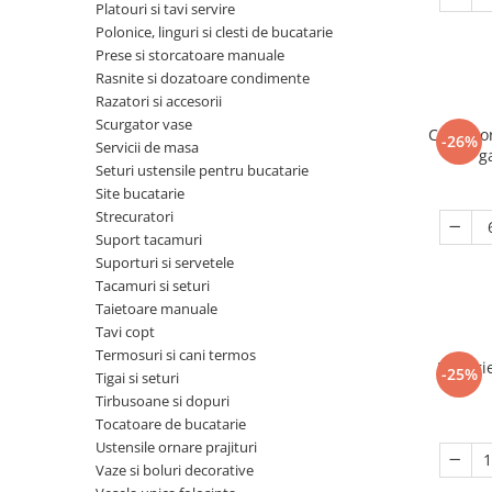
Odorizant toaleta
Platouri si tavi servire
Oliviere
Polonice, linguri si clesti de bucatarie
Organizare si depozitare
Paie si decoratiuni cocktail
Prese si storcatoare manuale
Perii Wc
Rasnite si dozatoare condimente
Pensule, spatule si teluri bucatarie
Razatori si accesorii
Saci Menajeri
Platouri si tavi servire
Scurgator vase
Cana por
-26%
Silicon, spume si solutii tehnice
Servicii de masa
Polonice, linguri si clesti de
g
Seturi ustensile pentru bucatarie
bucatarie
Solutie curatat covoare
Site bucatarie
Prese si storcatoare manuale
Solutii anticalcar
Strecuratori
Suport tacamuri
Rasnite si dozatoare condimente
Solutii curatare pete
Suporturi si servetele
Razatori si accesorii
Solutii curatat geamuri
Tacamuri si seturi
Taietoare manuale
Scurgator vase
Solutii desfundat tevi
Tavi copt
Servicii de masa
Solutii dezinfectante
Termosuri si cani termos
Farfuri
-25%
Tigai si seturi
Seturi ustensile pentru bucatarie
Solutii intretinere textile
Tirbusoane si dopuri
Site bucatarie
Solutii suprafete baie
Tocatoare de bucatarie
Ustensile ornare prajituri
Strecuratori
Solutii suprafete bucatarie
Vaze si boluri decorative
Suport tacamuri
Spalare si intretinere rufe