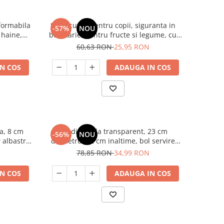
sformabila
Set 5 cutite pentru copii, siguranta in
-57%
NOU
 haine,
bucatarie, pentru fructe si legume, cu
utura
cutit din lemn antitaiere, model Dinozaur
60,63 RON
25,95 RON
N COS
ADAUGA IN COS
la, 8 cm
Bol din sticla transparent, 23 cm
-56%
NOU
 albastru,
diametru, 12 cm inaltime, bol servire
nsparent
salata, fructe, desert, multifunctional
78,85 RON
34,99 RON
N COS
ADAUGA IN COS