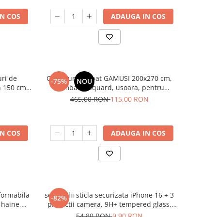
N COS
ADAUGA IN COS
ri de
Cuvertura de pat GAMUSI 200x270 cm,
-75%
NOU
un 150 cm,
bumbac jacquard, usoara, pentru
primavara/vara, simpla, respirabila, 105
465,00 RON
115,00 RON
cm margine
N COS
ADAUGA IN COS
sformabila
set 3 folii sticla securizata iPhone 16 + 3
-82%
 haine,
protectii camera, 9H+ tempered glass,
utura
rezistent la socuri, full edge coverage, cu
54,80 RON
9,90 RON