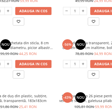
132,27 RON
59,99 RON
49,99 RON
24,99 RON
pentru Saltea
ADAUGA IN COS
ADAUGA I
upe inghetata din sticla, 8 cm
Bol din sticla transparent,
NOU
-56%
NOU
 12 cm diametru, picior albastru,
diametru, 12 cm inaltime, bol
 inghetata, fructe, transparent
salata, fructe, desert, multifu
99,99 RON
44,25 RON
78,85 RON
34,99 RON
ADAUGA IN COS
ADAUGA I
ubțire,
Set jucarii nisip 26 piese pent
-43%
NOU
ă, transparentă, 183x183cm
vehicule santier, galetusa pliab
nisip, sac depozitare
51,86 RON
25,41 RON
105,81 RON
59,99 RO