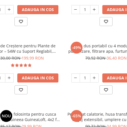
ADAUGA IN COS
ADAUGA I
de Creștere pentru Plante de
Cap dus portabil cu 4 modu
-49%
ior – 54W cu Suport Reglabil,
pulverizare, filtrare apa, furt
u Complet, 6 brate ajustabile,
switch ON/OFF, gri
330,00 RON
199,99 RON
70,92 RON
36,40 RON
Timer 4/8/12h.
ADAUGA IN COS
ADAUGA I
 unica folosinta pentru cusca
Perna gat calatorie, husa tran
NOU
-65%
 de Guineea GuineaLoft, 4x2 ft,
bagaj extensibil, umplere cu
biodegradabila, 1 luna
material Lycra, fara umpl
85,17 RON
29,99 RON
99,72 RON
34,99 RON