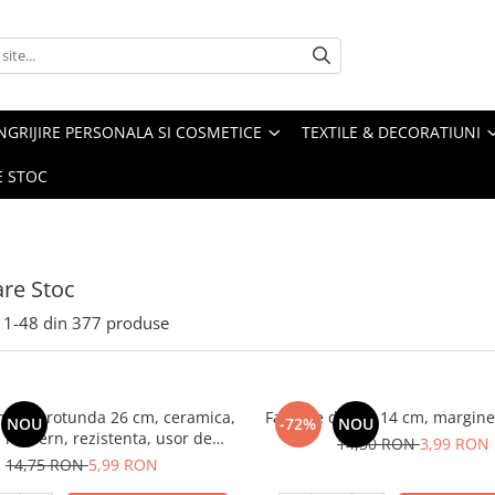
NGRIJIRE PERSONALA SI COSMETICE
TEXTILE & DECORATIUNI
E STOC
are Stoc
1-
48
din
377
produse
intinsa rotunda 26 cm, ceramica,
Farfurie desert 14 cm, margine
NOU
-72%
NOU
 modern, rezistenta, usor de
14,50 RON
3,99 RON
curatat
14,75 RON
5,99 RON