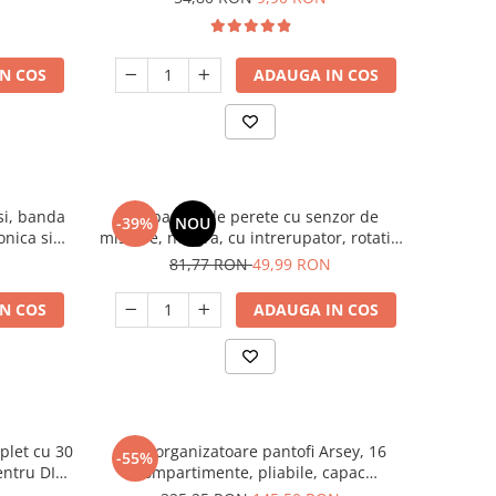
kit instalare
N COS
ADAUGA IN COS
si, banda
Lampa LED de perete cu senzor de
-39%
NOU
onica si
miscare, neagra, cu intrerupator, rotatie
entului si
360°, lumina 3000K/7000K, magnetica,
81,77 RON
49,99 RON
fara fir, pentru living, hol si scari
N COS
ADAUGA IN COS
mplet cu 30
Set 2 organizatoare pantofi Arsey, 16
-55%
entru DIY,
compartimente, pliabile, capac
mici
transparent, economisire spatiu, gri