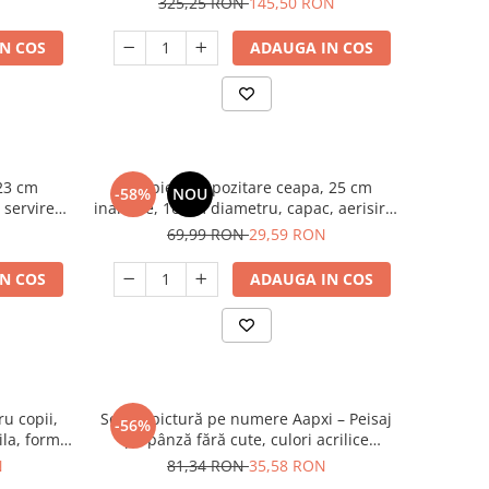
325,25 RON
145,50 RON
N COS
ADAUGA IN COS
 23 cm
Recipient depozitare ceapa, 25 cm
-58%
NOU
 servire
inaltime, 16 cm diametru, capac, aerisire,
nctional
depozitare legume, bucatarie
69,99 RON
29,59 RON
N COS
ADAUGA IN COS
ru copii,
Set de pictură pe numere Aapxi – Peisaj
-56%
ila, forme
pe pânză fără cute, culori acrilice
vibrante, perfect pentru începători
N
81,34 RON
35,58 RON