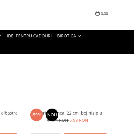
0,00
IDEI PENTRU CADOURI
BIROTICA
 albastra
Farfurie adanca ,22 cm, bej nisipiu
-59%
NOU
14,74 RON
5,99 RON