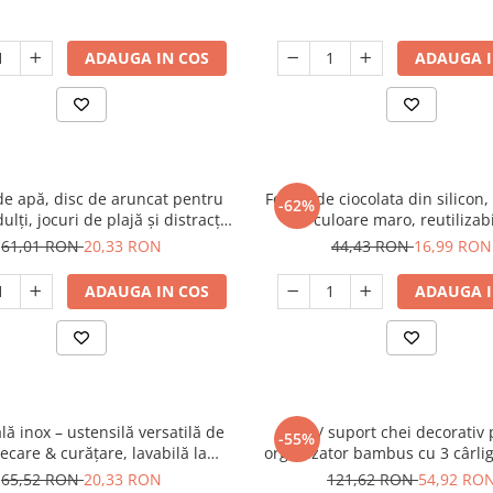
ADAUGA IN COS
ADAUGA I
de apă, disc de aruncat pentru
Forma de ciocolata din silicon,
-62%
dulți, jocuri de plajă și distracție
culoare maro, reutilizab
în aer liber
61,01 RON
20,33 RON
44,43 RON
16,99 RON
ADAUGA IN COS
ADAUGA I
ală inox – ustensilă versatilă de
cuier/ suport chei decorativ 
-55%
care & curățare, lavabilă la
organizator bambus cu 3 cârlige
mașina de spălat
montaj cu șuruburi, hol, bucătăr
65,52 RON
20,33 RON
121,62 RON
54,92 RO