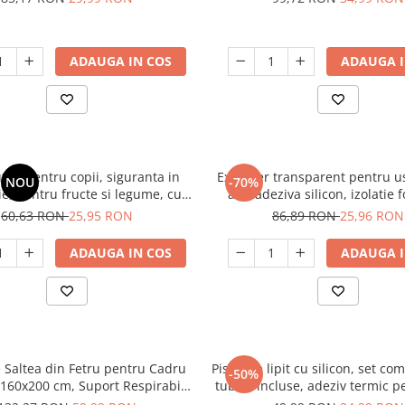
ADAUGA IN COS
ADAUGA I
utite pentru copii, siguranta in
Excluder transparent pentru u
NOU
-70%
ie, pentru fructe si legume, cu
autoadeziva silicon, izolatie f
 lemn antitaiere, model Dinozaur
termica, protectie impotriva cur
60,63 RON
25,95 RON
86,89 RON
25,96 RON
frigului
ADAUGA IN COS
ADAUGA I
e Saltea din Fetru pentru Cadru
Pistol de lipit cu silicon, set co
-50%
 160x200 cm, Suport Respirabil
tuburi incluse, adeziv termic p
iester 100%, Strat de Protectie
hobby, craft și reparații 