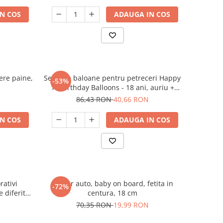
N COS
ADAUGA IN COS
cere paine,
Setul de baloane pentru petreceri Happy
-53%
18 Birthday Balloons - 18 ani, auriu +
negru
86,43 RON
40,66 RON
N COS
ADAUGA IN COS
rativi
Sticker auto, baby on board, fetita in
-72%
e diferite,
centura, 18 cm
70,35 RON
19,99 RON