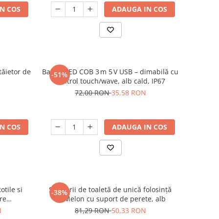
N COS
ADAUGA IN COS
tăietor de
Bandă LED COB 3 m 5 V USB – dimabilă cu
-51%
control touch/wave, alb cald, IP67
72,00 RON
35,58 RON
N COS
ADAUGA IN COS
otile si
Set perii de toaletă de unică folosință
-38%
re
AnMelon cu suport de perete, alb
u
N
81,29 RON
50,33 RON