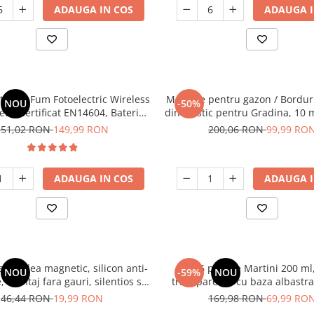
ADAUGA IN COS
ADAUGA I
etector Fum Fotoelectric Wireless
Margine pentru gazon / Borduri
NOU
-50%
t – Certificat EN14604, Baterie
din Plastic pentru Gradina, 10 m
i, Alarmă 85 dB, Vernetzbar
Premium, Rezistente UV, Ins
351,02 RON
149,99 RON
200,06 RON
99,99 RO
zbare) – Senzor Siguranță Casă
Ușoara, pentru Aleii, Gazon, St
Flori, Negru
ADAUGA IN COS
ADAUGA I
sa podea magnetic, silicon anti-
Set 6 pahare Martini 200 ml,
NOU
-59%
NOU
, montaj fara gauri, silentios si
transparenta cu baza albastra
 baie sau interior, albastru haze
cocktailuri, elegante, reutil
46,44 RON
19,99 RON
169,98 RON
69,99 RO