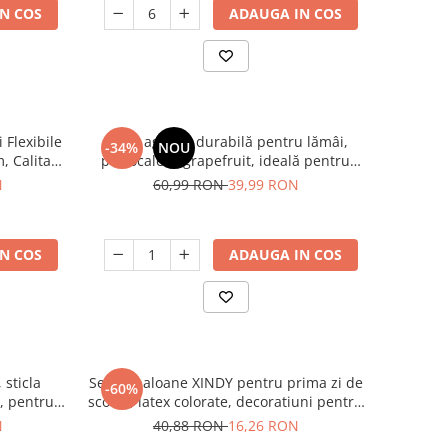
N COS
ADAUGA IN COS
 Flexibile
Presă agrumi durabilă pentru lămâi,
-34%
NOU
, Calitate
portocale și grapefruit, ideală pentru
talare
restaurante și uz casnic
N
60,99 RON
39,99 RON
raturi de
N COS
ADAUGA IN COS
 sticla
Set 35 baloane XINDY pentru prima zi de
-60%
, pentru
scoala, latex colorate, decoratiuni pentru
izabile
baieti si fete
N
40,88 RON
16,26 RON