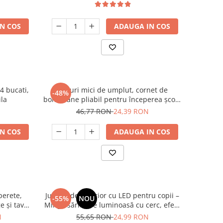
N COS
ADAUGA IN COS
 4 bucati,
Conuri mici de umplut, cornet de
-48%
ila
bomboane pliabil pentru începerea școlii
din carton, pentru băieți și fete decor
46,77 RON
24,39 RON
pentru petrecerea școlii
N COS
ADAUGA IN COS
perete,
Jucărie de exterior cu LED pentru copii –
-55%
NOU
 și tavă,
Minge săritoare luminoasă cu cerc, efect
ie, birou,
flash, pentru joacă activă
N
55,65 RON
24,99 RON