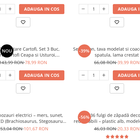
stil farmhouse
ADAUGA IN COS
ADAUGA I
Depozitare Cartofi, Set 3 Buc,
Set silicon, tava modelat si coa
NOU
-39%
ru Cartofi Ceapa si Usturoi,
spatula, lama crestat
a Legumele Proaspete Mai Mult
143,99 RON
78,99 RON
66,08 RON
39,99 RON
Timp
ADAUGA IN COS
ADAUGA I
nozauri electrici – mers, sunet,
Set 36 fulgi de zăpadă deco
-56%
D (Brachiosaurus, Stegosaurus,
reutilizabili – plastic alb, model
T‑Rex)
detașabili
153,04 RON
101,67 RON
46,03 RON
20,33 RON