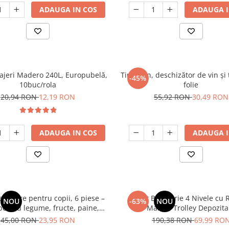
ADAUGA IN COS
ADAUGA I
ajeri Madero 240L, Europubelă,
Tirbușon, deschizător de vin și 
-45%
10buc/rola
folie
20,94 RON
12,19 RON
55,92 RON
30,49 RON
ADAUGA IN COS
ADAUGA I
te sigure pentru copii, 6 piese –
Carut Bucatarie 4 Nivele cu R
NOU
-63%
NOU
 pentru legume, fructe, paine,
Maner, Trolley Depozita
, prajituri – maner ergonomic,
Multifunctional, Negr
45,00 RON
23,95 RON
190,38 RON
69,99 RO
 ondulate, din plastic durabil