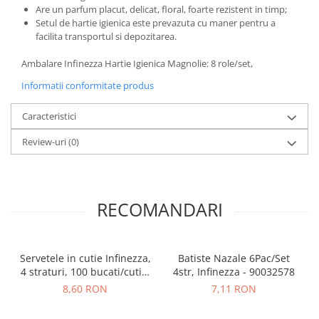
Are un parfum placut, delicat, floral, foarte rezistent in timp;
Setul de hartie igienica este prevazuta cu maner pentru a
facilita transportul si depozitarea.
Ambalare Infinezza Hartie Igienica Magnolie: 8 role/set,
Informatii conformitate produs
Caracteristici
Review-uri
(0)
RECOMANDARI
Servetele in cutie Infinezza,
Batiste Nazale 6Pac/Set
4 straturi, 100 bucati/cutie,
4str, Infinezza - 90032578
90032769
8,60 RON
7,11 RON