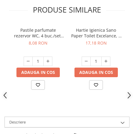
Suporturi si servetele
Suporturi si accesorii de baie
PRODUSE SIMILARE
Tacamuri si seturi
Uscatoare de rufe
Taietoare manuale
Pastile parfumate
Hartie Igienica Sano
Tavi copt
rezervor WC, 4 buc./set,
Paper Toilet Excelance, 4
P
50 gr
straturi, 8 role
8,08 RON
17,18 RON
Termosuri si cani termos
Tigai si seturi
Tirbusoane si dopuri
Tocatoare de bucatarie
ADAUGA IN COS
ADAUGA IN COS
Ustensile ornare prajituri
Vaze si boluri decorative
Vesela unica folosinta
Descriere