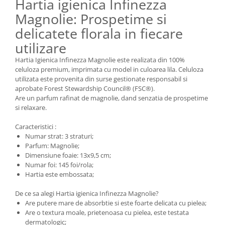
Hartia igienica Infinezza
Magnolie: Prospetime si
delicatete florala in fiecare
utilizare
Hartia Igienica Infinezza Magnolie este realizata din 100%
celuloza premium, imprimata cu model in culoarea lila. Celuloza
utilizata este provenita din surse gestionate responsabil si
aprobate Forest Stewardship Council® (FSC®).
Are un parfum rafinat de magnolie, dand senzatia de prospetime
si relaxare.
Caracteristici :
Numar strat: 3 straturi;
Parfum: Magnolie;
Dimensiune foaie: 13x9,5 cm;
Numar foi: 145 foi/rola;
Hartia este embossata;
De ce sa alegi Hartia igienica Infinezza Magnolie?
Are putere mare de absorbtie si este foarte delicata cu pielea;
Are o textura moale, prietenoasa cu pielea, este testata
dermatologic;