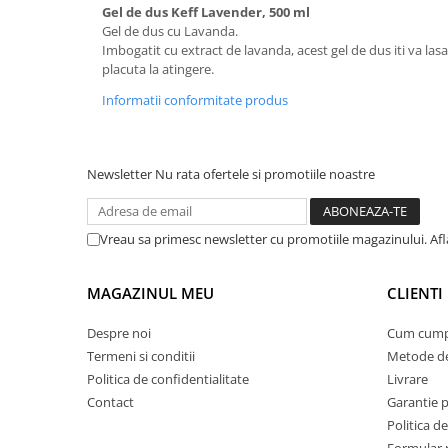
Gel de dus Keff Lavender, 500 ml
Suporturi si servetele
Suporturi si accesorii de baie
Gel de dus cu Lavanda.
Imbogatit cu extract de lavanda, acest gel de dus iti va lasa
Tacamuri si seturi
Uscatoare de rufe
placuta la atingere.
Taietoare manuale
Informatii conformitate produs
Tavi copt
Termosuri si cani termos
Newsletter
Nu rata ofertele si promotiile noastre
Tigai si seturi
Tirbusoane si dopuri
Vreau sa primesc newsletter cu promotiile magazinului. Afla
Tocatoare de bucatarie
Ustensile ornare prajituri
MAGAZINUL MEU
CLIENTI
Vaze si boluri decorative
Vesela unica folosinta
Despre noi
Cum cump
Termeni si conditii
Metode de
Politica de confidentialitate
Livrare
Contact
Garantie 
Politica de