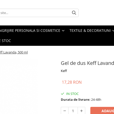
NGRIJIRE PERSONALA SI COSMETICE
TEXTILE & DECORATIUNI
E STOC
ff Lavanda, 500 ml
Gel de dus Keff Lavand
Keff
17,28 RON
IN STOC
Durata de livrare:
24-48h
ADAUG