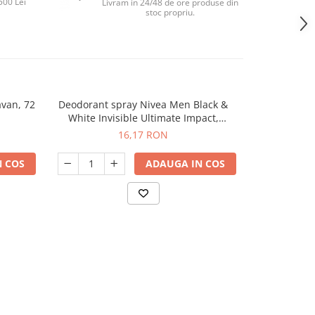
500 Lei
Livram in 24/48 de ore produse din
stoc propriu.
avan, 72
Deodorant spray Nivea Men Black &
Perna 
-65%
White Invisible Ultimate Impact,
transform
masculin, 150 ml
umplere cu ha
16,17 RON
99,
 COS
ADAUGA IN COS