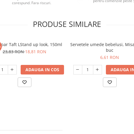
pentru comenzile peste 
corespund. Fara riscuri.
PRODUSE SIMILARE
 par Taft LStand up look, 150ml
Servetele umede bebelusi, Mis
%
buc
23,83 RON
18,81 RON
6,61 RON
ADAUGA IN COS
ADAUGA IN