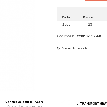
De la
Discount
2
buc
-2%
Cod Produs:
7290102992560
Adauga la Favorite
Verifica coletul la livrare.
ai TRANSPORT GRA
Accepti doar comenzi care