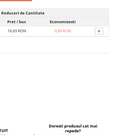
Reduceri de Cantitate
Pret
/ buc
Economisesti
+
16,93 RON
0,69 RON
Doresti produsul cat mai
TUIT
repede?