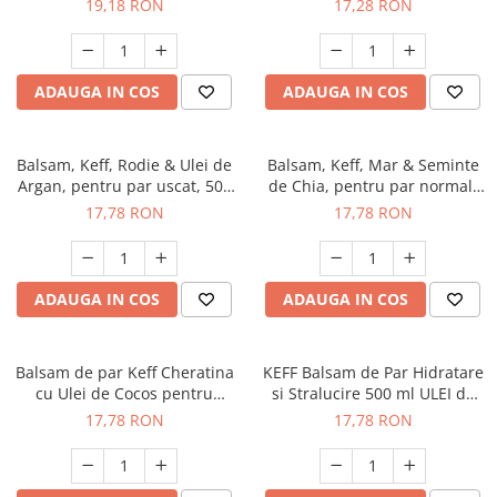
19,18 RON
17,28 RON
ADAUGA IN COS
ADAUGA IN COS
Balsam, Keff, Rodie & Ulei de
Balsam, Keff, Mar & Seminte
Argan, pentru par uscat, 500
de Chia, pentru par normal,
ml
500 ml
17,78 RON
17,78 RON
ADAUGA IN COS
ADAUGA IN COS
Balsam de par Keff Cheratina
KEFF Balsam de Par Hidratare
cu Ulei de Cocos pentru
si Stralucire 500 ml ULEI de
restaurare si protectie 500ml
TRANDAFIR & ULEI de KUKUI
17,78 RON
17,78 RON