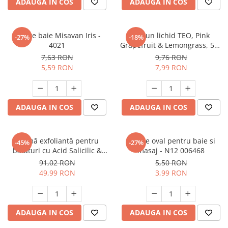
ADAUGA IN COS
ADAUGA IN COS
Burete baie Misavan Iris -
Sapun lichid TEO, Pink
-27%
-18%
4021
Grapefruit & Lemongrass, 500
ml
7,63 RON
9,76 RON
5,59 RON
7,99 RON
ADAUGA IN COS
ADAUGA IN COS
Cremă exfoliantă pentru
Burete oval pentru baie si
-45%
-27%
bătături cu Acid Salicilic &
masaj - N12 006468
Acid Hialuronic – hidratare și
91,02 RON
5,50 RON
netezire intensă
49,99 RON
3,99 RON
ADAUGA IN COS
ADAUGA IN COS