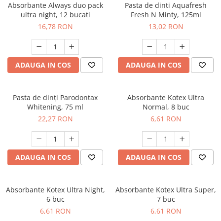
Odorizant toaleta
Absorbante Always duo pack
Pasta de dinti Aquafresh
Oliviere
ultra night, 12 bucati
Fresh N Minty, 125ml
Organizare si depozitare
Paie si decoratiuni cocktail
16,78 RON
13,02 RON
Perii Wc
Pensule, spatule si teluri bucatarie
Saci Menajeri
Platouri si tavi servire
Silicon, spume si solutii tehnice
ADAUGA IN COS
ADAUGA IN COS
Polonice, linguri si clesti de
bucatarie
Solutie curatat covoare
Prese si storcatoare manuale
Solutii anticalcar
Pasta de dinți Parodontax
Absorbante Kotex Ultra
Whitening, 75 ml
Normal, 8 buc
Rasnite si dozatoare condimente
Solutii curatare pete
22,27 RON
6,61 RON
Razatori si accesorii
Solutii curatat geamuri
Scurgator vase
Solutii desfundat tevi
Servicii de masa
Solutii dezinfectante
ADAUGA IN COS
ADAUGA IN COS
Seturi ustensile pentru bucatarie
Solutii intretinere textile
Site bucatarie
Solutii suprafete baie
Absorbante Kotex Ultra Night,
Absorbante Kotex Ultra Super,
6 buc
7 buc
Strecuratori
Solutii suprafete bucatarie
6,61 RON
6,61 RON
Suport tacamuri
Spalare si intretinere rufe