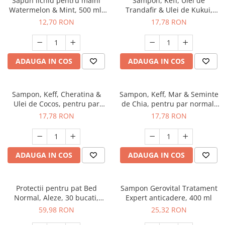
Sapun lichid pentru maini
Sampon, Keff, Ulei de
Watermelon & Mint, 500 ml,
Trandafir & Ulei de Kukui,
Keff
pentru hidratare, 500 ml
12,70 RON
17,78 RON
ADAUGA IN COS
ADAUGA IN COS
Sampon, Keff, Cheratina &
Sampon, Keff, Mar & Seminte
Ulei de Cocos, pentru par
de Chia, pentru par normal,
restaurare si protectie, 500ml
500 ml
17,78 RON
17,78 RON
ADAUGA IN COS
ADAUGA IN COS
Protectii pentru pat Bed
Sampon Gerovital Tratament
Normal, Aleze, 30 bucati,
Expert anticadere, 400 ml
Tena
59,98 RON
25,32 RON