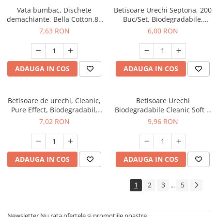
Vata bumbac, Dischete
Betisoare Urechi Septona, 200
demachiante, Bella Cotton,80
Buc/Set, Biodegradabile,
buc/ set
Bumbac Natural, Culoare Alba
7,63 RON
6,00 RON
ADAUGA IN COS
ADAUGA IN COS
Betisoare de urechi, Cleanic,
Betisoare Urechi
Pure Effect, Biodegradabil,
Biodegradabile Cleanic Soft &
160 buc, Alb
Confort, 200 Buc
7,02 RON
9,96 RON
ADAUGA IN COS
ADAUGA IN COS
1
2
3
5
...
Newsletter
Nu rata ofertele si promotiile noastre