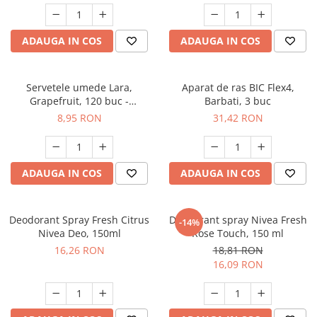
Suporturi si servetele
Suporturi si accesorii de baie
Tacamuri si seturi
Uscatoare de rufe
ADAUGA IN COS
ADAUGA IN COS
Taietoare manuale
Tavi copt
Servetele umede Lara,
Aparat de ras BIC Flex4,
Grapefruit, 120 buc -
Barbati, 3 buc
Termosuri si cani termos
90021411
8,95 RON
31,42 RON
Tigai si seturi
Tirbusoane si dopuri
Tocatoare de bucatarie
ADAUGA IN COS
ADAUGA IN COS
Ustensile ornare prajituri
Vaze si boluri decorative
Deodorant Spray Fresh Citrus
Deodorant spray Nivea Fresh
-14%
Nivea Deo, 150ml
Rose Touch, 150 ml
Vesela unica folosinta
16,26 RON
18,81 RON
16,09 RON