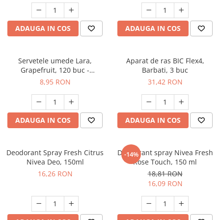
Suporturi si servetele
Suporturi si accesorii de baie
Tacamuri si seturi
Uscatoare de rufe
ADAUGA IN COS
ADAUGA IN COS
Taietoare manuale
Tavi copt
Servetele umede Lara,
Aparat de ras BIC Flex4,
Grapefruit, 120 buc -
Barbati, 3 buc
Termosuri si cani termos
90021411
8,95 RON
31,42 RON
Tigai si seturi
Tirbusoane si dopuri
Tocatoare de bucatarie
ADAUGA IN COS
ADAUGA IN COS
Ustensile ornare prajituri
Vaze si boluri decorative
Deodorant Spray Fresh Citrus
Deodorant spray Nivea Fresh
-14%
Nivea Deo, 150ml
Rose Touch, 150 ml
Vesela unica folosinta
16,26 RON
18,81 RON
16,09 RON