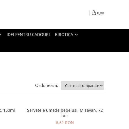
0,00
IDEI PENTRU CADOURI
BIROTICA
Ordoneaza:
k, 150ml
Servetele umede bebelusi, Misavan, 72
buc
6,61 RON