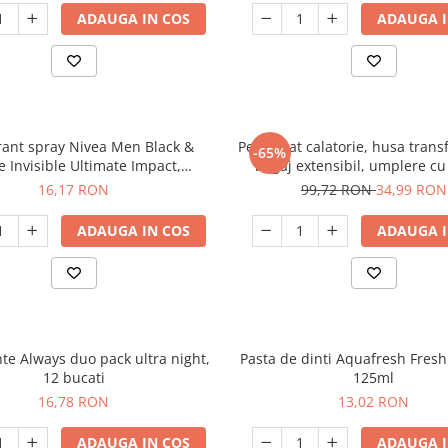
ADAUGA IN COS
ADAUGA I
ant spray Nivea Men Black &
Perna gat calatorie, husa tran
-65%
e Invisible Ultimate Impact,
bagaj extensibil, umplere cu
masculin, 150 ml
material Lycra, fara umpl
16,17 RON
99,72 RON
34,99 RON
ADAUGA IN COS
ADAUGA I
te Always duo pack ultra night,
Pasta de dinti Aquafresh Fresh
12 bucati
125ml
16,78 RON
13,02 RON
ADAUGA IN COS
ADAUGA I