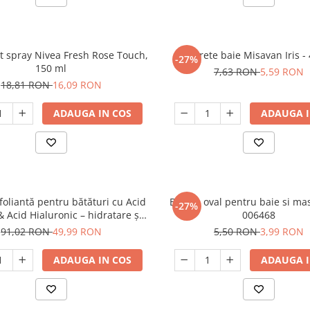
 spray Nivea Fresh Rose Touch,
Burete baie Misavan Iris -
-27%
150 ml
7,63 RON
5,59 RON
18,81 RON
16,09 RON
ADAUGA IN COS
ADAUGA I
oliantă pentru bătături cu Acid
Burete oval pentru baie si ma
-27%
 & Acid Hialuronic – hidratare și
006468
netezire intensă
91,02 RON
49,99 RON
5,50 RON
3,99 RON
ADAUGA IN COS
ADAUGA I