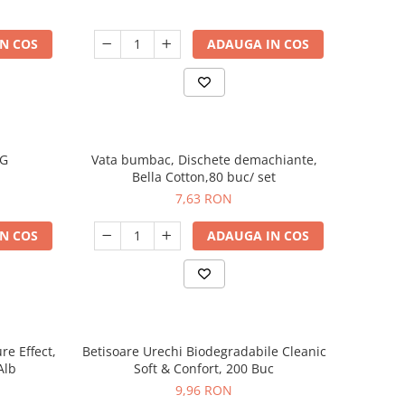
N COS
ADAUGA IN COS
0G
Vata bumbac, Dischete demachiante,
Bella Cotton,80 buc/ set
7,63 RON
N COS
ADAUGA IN COS
re Effect,
Betisoare Urechi Biodegradabile Cleanic
Alb
Soft & Confort, 200 Buc
9,96 RON