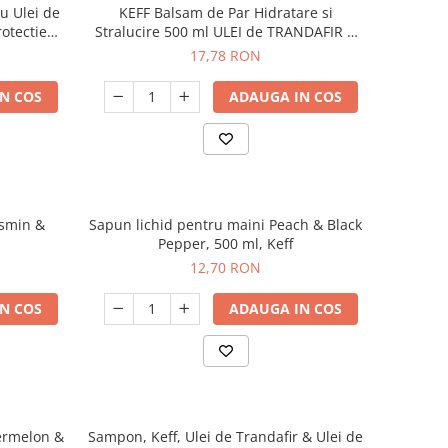
u Ulei de
KEFF Balsam de Par Hidratare si
rotectie
Stralucire 500 ml ULEI de TRANDAFIR &
ULEI de KUKUI
17,78 RON
N COS
ADAUGA IN COS
asmin &
Sapun lichid pentru maini Peach & Black
Pepper, 500 ml, Keff
12,70 RON
N COS
ADAUGA IN COS
ermelon &
Sampon, Keff, Ulei de Trandafir & Ulei de