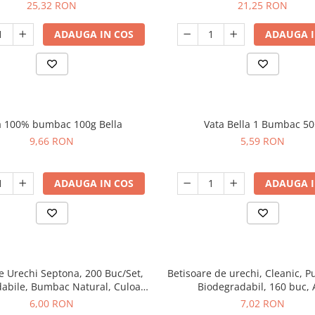
25,32 RON
21,25 RON
ADAUGA IN COS
ADAUGA I
a 100% bumbac 100g Bella
Vata Bella 1 Bumbac 5
9,66 RON
5,59 RON
ADAUGA IN COS
ADAUGA I
e Urechi Septona, 200 Buc/Set,
Betisoare de urechi, Cleanic, Pu
abile, Bumbac Natural, Culoare
Biodegradabil, 160 buc, 
Alba
6,00 RON
7,02 RON