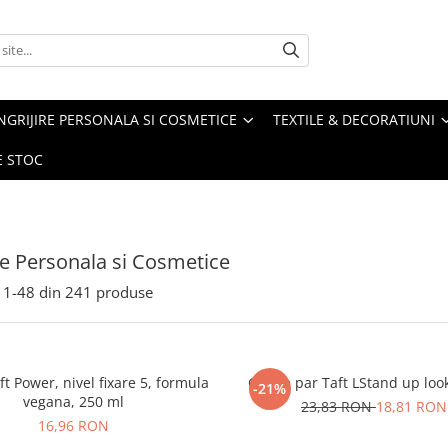
NGRIJIRE PERSONALA SI COSMETICE
TEXTILE & DECORATIUNI
E STOC
ire Personala si Cosmetice
1-
48
din
241
produse
aft Power, nivel fixare 5, formula
Gel de par Taft LStand up loo
-21%
vegana, 250 ml
23,83 RON
18,81 RON
16,96 RON