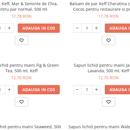
 Keff, Mar & Seminte de Chia,
Balsam de par Keff Cheratina c
ntru par normal, 500 ml
Cocos pentru restaurare si p
500ml
17,78 RON
17,78 RON
ADAUGA IN COS
ADAUGA I
ichid pentru maini Fig & Green
Sapun lichid pentru maini J
Tea, 500 ml, Keff
Lavanda, 500 ml, Keff
12,70 RON
12,70 RON
ADAUGA IN COS
ADAUGA I
chid pentru maini Seaweed, 500
Sapun lichid pentru maini Wat