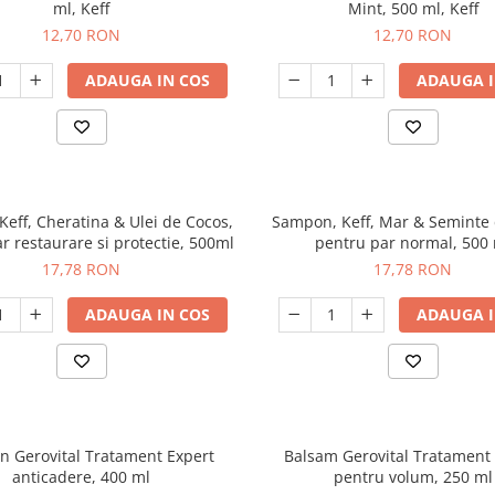
ml, Keff
Mint, 500 ml, Keff
12,70 RON
12,70 RON
ADAUGA IN COS
ADAUGA I
eff, Cheratina & Ulei de Cocos,
Sampon, Keff, Mar & Seminte 
r restaurare si protectie, 500ml
pentru par normal, 500
17,78 RON
17,78 RON
ADAUGA IN COS
ADAUGA I
 Gerovital Tratament Expert
Balsam Gerovital Tratament
anticadere, 400 ml
pentru volum, 250 ml