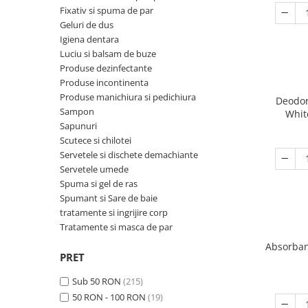
Ceainice si infuzoare
Fixativ si spuma de par
Detergenti Bucatarie
Luciu si balsam de buze
Curatatoare Legume si fructe
Geluri de dus
Detergenti Mobila
Produse dezinfectante
Igiena dentara
Cutii alimentare
Luciu si balsam de buze
Detergenti Podele
Produse incontinenta
Cutite si seturi de cutite
Produse dezinfectante
Detergenti Universali
Produse manichiura si pedichiura
Produse incontinenta
Eletrocasnice bucatarie
Produse manichiura si pedichiura
Dezinfectant toaleta
Sampon
Deodor
Expresoare
Sampon
Whit
Dispensere
Sapunuri
Sapunuri
Farfurii
Scutece si chilotei
Folii si pungi alimentare
Scutece si chilotei
Foarfece bucatarie
Servetele si dischete demachiante
Inalbitor rufe si apret
Servetele si dischete demachiante
Servetele umede
Forme prajituri
Spuma si gel de ras
Insecticide
Servetele umede
Frapiere si clesti gheata
Spumant si Sare de baie
Intretinere si cosmetica auto
Spuma si gel de ras
tratamente si ingrijire corp
Genti termo-izolante
Tratamente si masca de par
Manusi unica folosinta
Spumant si Sare de baie
Ibrice
Absorban
Maturi, mopuri si galeti
tratamente si ingrijire corp
Masini de tocat manuale
PRET
Mese de calcat
Tratamente si masca de par
Oale si cratite
Sub 50 RON
(215)
Odorizant camera
50 RON - 100 RON
(19)
Oale sub presiune