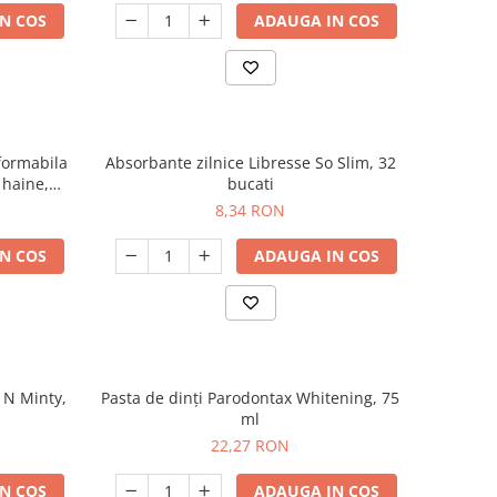
N COS
ADAUGA IN COS
sformabila
Absorbante zilnice Libresse So Slim, 32
 haine,
bucati
utura
8,34 RON
N COS
ADAUGA IN COS
 N Minty,
Pasta de dinți Parodontax Whitening, 75
ml
22,27 RON
N COS
ADAUGA IN COS