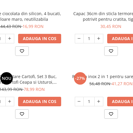
ciocolata din silicon, 4 bucati,
Capac 36cm din sticla termore
loare maro, reutilizabila
potrivit pentru cratita, ti
44,43 RON
16,99 RON
30,45 RON
ADAUGA IN COS
ADAUGA I
Depozitare Cartofi, Set 3 Buc,
Rasnita inox 2 in 1 pentru sare
NOU
-27%
ru Cartofi Ceapa si Usturoi,
56,48 RON
41,27 RON
a Legumele Proaspete Mai Mult
143,99 RON
78,99 RON
Timp
ADAUGA IN COS
ADAUGA I