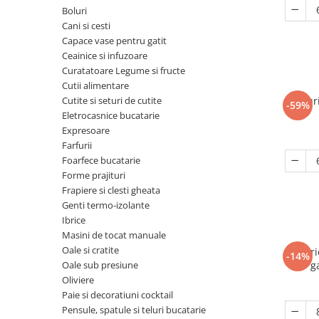
Ceainice si infuzoare
Boluri
Detergenti Bucatarie
Luciu si balsam de buze
Curatatoare Legume si fructe
Cani si cesti
Detergenti Mobila
Produse dezinfectante
Capace vase pentru gatit
Cutii alimentare
Ceainice si infuzoare
Detergenti Podele
Produse incontinenta
Cutite si seturi de cutite
Curatatoare Legume si fructe
Detergenti Universali
Produse manichiura si pedichiura
Cutii alimentare
Eletrocasnice bucatarie
Cutite si seturi de cutite
Farfur
Dezinfectant toaleta
Sampon
-59%
Expresoare
Eletrocasnice bucatarie
Dispensere
Sapunuri
Expresoare
Farfurii
Farfurii
Folii si pungi alimentare
Scutece si chilotei
Foarfece bucatarie
Foarfece bucatarie
Inalbitor rufe si apret
Servetele si dischete demachiante
Forme prajituri
Forme prajituri
Frapiere si clesti gheata
Insecticide
Servetele umede
Frapiere si clesti gheata
Genti termo-izolante
Intretinere si cosmetica auto
Spuma si gel de ras
Ibrice
Genti termo-izolante
Masini de tocat manuale
Manusi unica folosinta
Spumant si Sare de baie
Ibrice
Oale si cratite
Farfuri
-14%
Maturi, mopuri si galeti
tratamente si ingrijire corp
Masini de tocat manuale
Oale sub presiune
g
Mese de calcat
Tratamente si masca de par
Oliviere
Oale si cratite
Paie si decoratiuni cocktail
Odorizant camera
Oale sub presiune
Pensule, spatule si teluri bucatarie