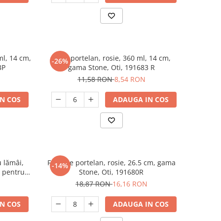
ml, 14 cm,
Cana portelan, rosie, 360 ml, 14 cm,
-26%
3P
gama Stone, Oti, 191683 R
11,58 RON
8,54 RON
N COS
ADAUGA IN COS
 lămâi,
Farfurie portelan, rosie, 26.5 cm, gama
-14%
ă pentru
Stone, Oti, 191680R
c
18,87 RON
16,16 RON
N COS
ADAUGA IN COS