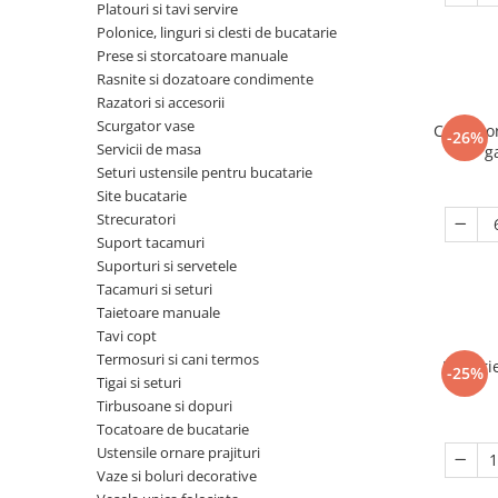
Odorizant toaleta
Platouri si tavi servire
Oliviere
Polonice, linguri si clesti de bucatarie
Organizare si depozitare
Paie si decoratiuni cocktail
Prese si storcatoare manuale
Perii Wc
Rasnite si dozatoare condimente
Pensule, spatule si teluri bucatarie
Razatori si accesorii
Saci Menajeri
Platouri si tavi servire
Scurgator vase
Cana por
-26%
Silicon, spume si solutii tehnice
Servicii de masa
g
Polonice, linguri si clesti de
Seturi ustensile pentru bucatarie
bucatarie
Solutie curatat covoare
Site bucatarie
Prese si storcatoare manuale
Solutii anticalcar
Strecuratori
Suport tacamuri
Rasnite si dozatoare condimente
Solutii curatare pete
Suporturi si servetele
Razatori si accesorii
Solutii curatat geamuri
Tacamuri si seturi
Taietoare manuale
Scurgator vase
Solutii desfundat tevi
Tavi copt
Servicii de masa
Solutii dezinfectante
Termosuri si cani termos
Farfuri
-25%
Tigai si seturi
Seturi ustensile pentru bucatarie
Solutii intretinere textile
Tirbusoane si dopuri
Site bucatarie
Solutii suprafete baie
Tocatoare de bucatarie
Ustensile ornare prajituri
Strecuratori
Solutii suprafete bucatarie
Vaze si boluri decorative
Suport tacamuri
Spalare si intretinere rufe