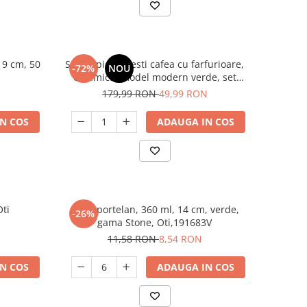
 9 cm, 50
Set 24 piese, cesti cafea cu farfurioare,
-72%
NOU
ceramica, model modern verde, set
complet ceai/cafea
179,99 RON
49,99 RON
N COS
ADAUGA IN COS
Oti
Cana portelan, 360 ml, 14 cm, verde,
-26%
gama Stone, Oti,191683V
11,58 RON
8,54 RON
N COS
ADAUGA IN COS