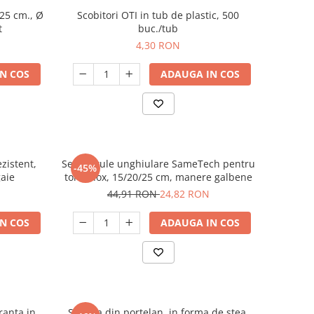
 25 cm., Ø
Scobitori OTI in tub de plastic, 500
t
buc./tub
4,30 RON
N COS
ADAUGA IN COS
zistent,
Set spatule unghiulare SameTech pentru
-45%
gaie
tort, inox, 15/20/25 cm, manere galbene
44,91 RON
24,82 RON
N COS
ADAUGA IN COS
ranta in
Sosiera din portelan, in forma de stea,