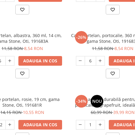
telan, albastra, 360 ml, 14 cm,
Cana portelan, portocalie, 360 
-26%
ama Stone, Oti, 191683A
gama Stone, Oti, 19168
11,58 RON
8,54 RON
11,58 RON
8,54 RON
ADAUGA IN COS
ADAUGA I
e portelan, rosie, 19 cm, gama
Presă agrumi durabilă pentru
-34%
NOU
Stone, Oti, 191681R
portocale și grapefruit, ideal
restaurante și uz casni
14,15 RON
10,55 RON
60,99 RON
39,99 RON
ADAUGA IN COS
ADAUGA I