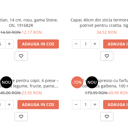
elan, 14 cm, rosu, gama Stone,
Capac 40cm din sticla termore
Oti, 191682R
potrivit pentru cratita, ti
14,50 RON
12,17 RON
34,52 RON
ADAUGA IN COS
ADAUGA I
te sigure pentru copii, 6 piese –
Set 12 cesti espresso cu farf
NOU
-72%
NOU
 pentru legume, fructe, paine,
ceramica galbena, 100 
, prajituri – maner ergonomic,
45,00 RON
23,95 RON
179,99 RON
49,99 RO
 ondulate, din plastic durabil
ADAUGA IN COS
ADAUGA I