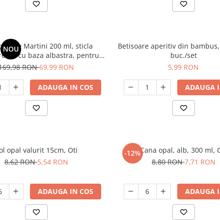
pahare Martini 200 ml, sticla
Betisoare aperitiv din bambus,
NOU
renta cu baza albastra, pentru
buc./set
iluri, elegante, reutilizabile
169,98 RON
69,99 RON
5,99 RON
ADAUGA IN COS
ADAUGA I
ol opal valurit 15cm, Oti
Cana opal, alb, 300 ml, 
-12%
8,62 RON
5,54 RON
8,80 RON
7,71 RON
ADAUGA IN COS
ADAUGA I