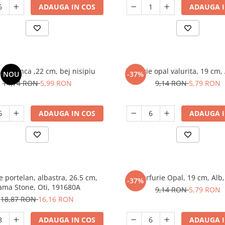
ADAUGA IN COS
ADAUGA I
ie adanca ,22 cm, bej nisipiu
Farfurie opal valurita, 19 cm, 
NOU
-37%
14,74 RON
5,99 RON
9,14 RON
5,79 RON
ADAUGA IN COS
ADAUGA I
e portelan, albastra, 26.5 cm,
Farfurie Opal, 19 cm, Alb,
-37%
ama Stone, Oti, 191680A
9,14 RON
5,79 RON
18,87 RON
16,16 RON
ADAUGA IN COS
ADAUGA I