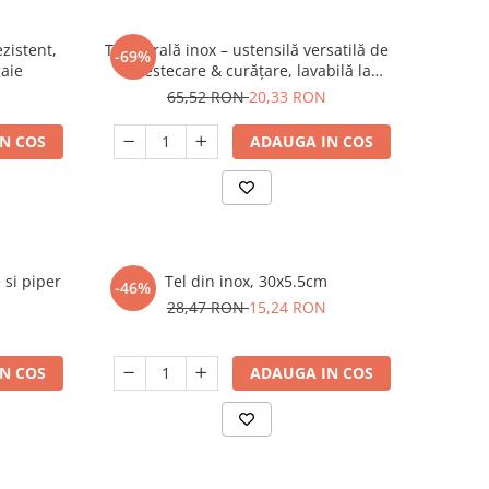
zistent,
Tel spirală inox – ustensilă versatilă de
-69%
gaie
amestecare & curățare, lavabilă la
mașina de spălat
65,52 RON
20,33 RON
N COS
ADAUGA IN COS
 si piper
Tel din inox, 30x5.5cm
-46%
28,47 RON
15,24 RON
N COS
ADAUGA IN COS