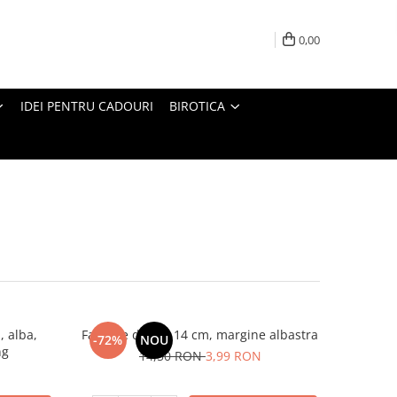
0,00
IDEI PENTRU CADOURI
BIROTICA
, alba,
Farfurie desert 14 cm, margine albastra
-72%
NOU
ng
14,50 RON
3,99 RON