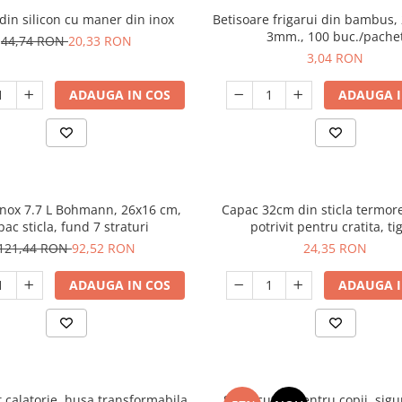
 din silicon cu maner din inox
Betisoare frigarui din bambus,
3mm., 100 buc./pache
44,74 RON
20,33 RON
3,04 RON
ADAUGA IN COS
ADAUGA I
 inox 7.7 L Bohmann, 26x16 cm,
Capac 32cm din sticla termore
pac sticla, fund 7 straturi
potrivit pentru cratita, ti
121,44 RON
92,52 RON
24,35 RON
ADAUGA IN COS
ADAUGA I
 calatorie, husa transformabila
Set 5 cutite pentru copii, sigu