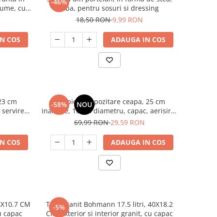
-46%
gume, cu
alba, pentru sosuri si dressing
l Dinozaur
18,50 RON
9,99 RON
N COS
ADAUGA IN COS
 23 cm
Recipient depozitare ceapa, 25 cm
-58%
NOU
 servire
inaltime, 16 cm diametru, capac, aerisire,
nctional
depozitare legume, bucatarie
69,99 RON
29,59 RON
N COS
ADAUGA IN COS
24X10.7 CM
Tuci Granit Bohmann 17.5 litri, 40X18.2
-5%
cu capac
CM, exterior si interior granit, cu capac