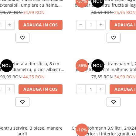
-57%
NOU
extensibil, umplere cu haine,
bucatarie, pentru fructe si le
rial Lycra, fara umplutura
cutit din lemn antitaiere, mode
99,72 RON
34,99 RON
60,63 RON
25,95 RON
ADAUGA IN COS
ADAUGA I
upe inghetata din sticla, 8 cm
Bol din sticla transparent,
NOU
-56%
NOU
 12 cm diametru, picior albastru,
diametru, 12 cm inaltime, bol
 inghetata, fructe, transparent
salata, fructe, desert, multifu
99,99 RON
44,25 RON
78,85 RON
34,99 RON
ADAUGA IN COS
ADAUGA I
 pentru servire, 3 piese, manere
Cratita Bohmann 3.9 litri, 24X
-16%
aurii
, exterior si interior granit, 