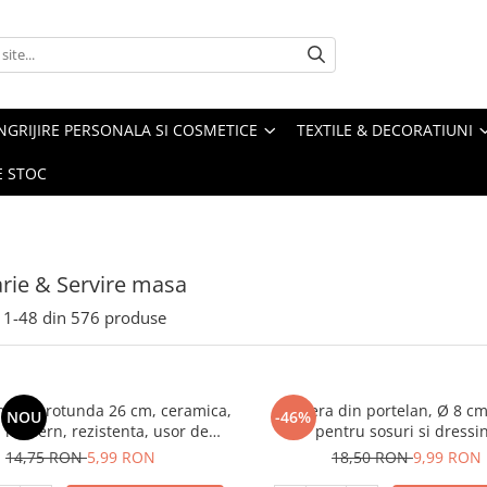
NGRIJIRE PERSONALA SI COSMETICE
TEXTILE & DECORATIUNI
E STOC
rie & Servire masa
1-
48
din
576
produse
intinsa rotunda 26 cm, ceramica,
Sosiera din portelan, Ø 8 cm
NOU
-46%
 modern, rezistenta, usor de
pentru sosuri si dressi
curatat
14,75 RON
5,99 RON
18,50 RON
9,99 RON