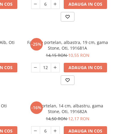
N COS
ADAUGA IN COS
Alb, Oti
Farfurie portelan, albastra, 19 cm, gama
-25%
Stone, Oti, 191681A
14,15 RON
10,55 RON
N COS
ADAUGA IN COS
 Oti
Bol portelan, 14 cm, albastru, gama
-16%
Stone, Oti, 191682A
14,50 RON
12,17 RON
N COS
ADAUGA IN COS