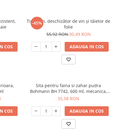
zistent,
Tirbușon, deschizător de vin și tăietor de
-45%
gaie
folie
55,92 RON
30,49 RON
N COS
ADAUGA IN COS
urioara,
Sita pentru faina si zahar pudra
ml
Bohmann BH 7742, 600 ml, mecanica,
Inox
N
35,58 RON
N COS
ADAUGA IN COS