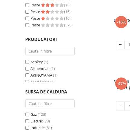
Email
Peste
(2)
(16)
Antiaderent
Peste
(2)
(16)
Peste
(16)
Bol port
-16%
Peste
(576)
PRODUCATORI
Achkey
(1)
Aizhenqian
(1)
AKINOYAMA
(1)
Set cuti
ALLILUYAA
(1)
-47%
cutite
Allpeak Gifts
(1)
SURSA DE CALDURA
salate
Aonveki
(1)
margini
Apulum
(6)
Artoid Mode
(4)
Gaz
(123)
AUAUY
(1)
Electric
(70)
Bakiauli
(1)
Inductie
(81)
Ballenars
(1)