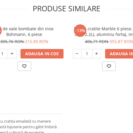
PRODUSE SIMILARE
t de oale bombate din inox
Set de cratite Marble 6 piese, 
%
-13%
Bohmann, 6 piese
3,1L, 2,2L), aluminiu fortaj, in
Marmura, Negru
305,76 RON
215,90 RON
406,71 RON
355,87 RON
ADAUGA IN COS
ADAUGA IN
 cu cratița emailată cu manere
stă bijuterie pentru gătit îmbină
ență culinară de excepție.