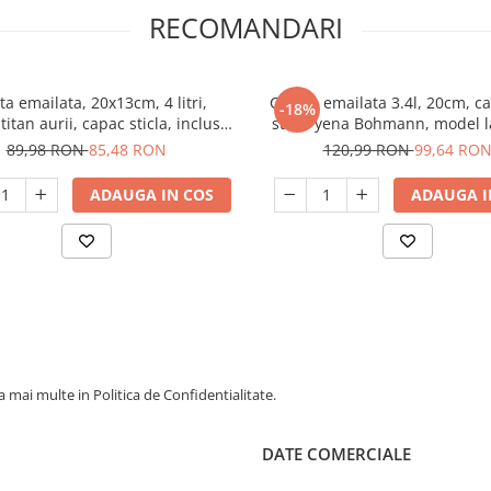
RECOMANDARI
ta emailata, 20x13cm, 4 litri,
Cratita emailata 3.4l, 20cm, c
-18%
itan aurii, capac sticla, inclusiv
sticla yena Bohmann, model 
nductie, Goldmann, rosie
89,98 RON
85,48 RON
120,99 RON
99,64 RO
ADAUGA IN COS
ADAUGA I
 mai multe in Politica de Confidentialitate.
DATE COMERCIALE