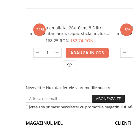
Cratita emailata, 26x16cm, 8.5 litri,
Crati
-21%
-5%
manere titan aurii, capac sticla, inclusiv
manere t
inductie, Goldmann, bej
i
168,25 RON
132,74 RON
ADAUGA IN COS
Newsletter
Nu rata ofertele si promotiile noastre
Vreau sa primesc newsletter cu promotiile magazinului. Afla
MAGAZINUL MEU
CLIENTI