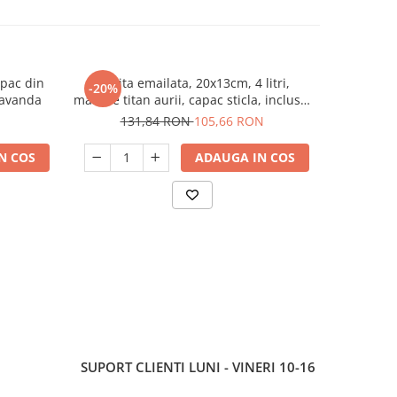
apac din
Cratita emailata, 20x13cm, 4 litri,
Cratita 
-20%
-5%
lavanda
manere titan aurii, capac sticla, inclusiv
manere tita
inductie, Goldmann, bej
ind
N
131,84 RON
105,66 RON
11
N COS
ADAUGA IN COS
SUPORT CLIENTI
LUNI - VINERI 10-16