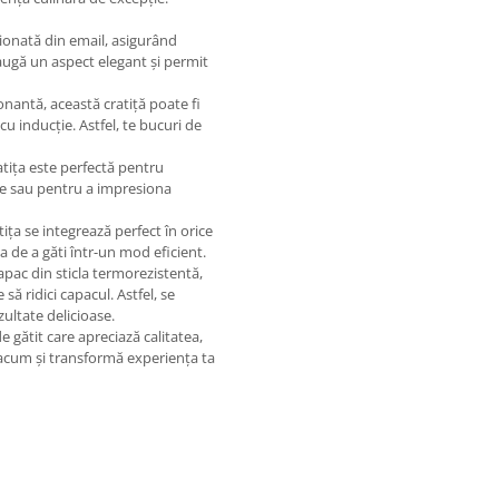
ionată din email, asigurând
augă un aspect elegant și permit
nantă, această cratiță poate fi
 cu inducție. Astfel, te bucuri de
ratița este perfectă pentru
ie sau pentru a impresiona
ța se integrează perfect în orice
a de a găti într-un mod eficient.
apac din sticla termorezistentă,
ă ridici capacul. Astfel, se
ultate delicioase.
e gătit care apreciază calitatea,
 acum și transformă experiența ta