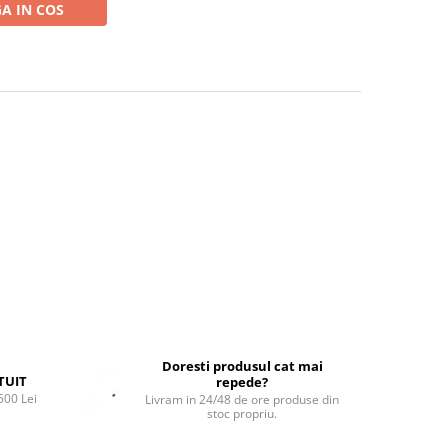
A IN COS
Doresti produsul cat mai
TUIT
repede?
500 Lei
Livram in 24/48 de ore produse din
stoc propriu.