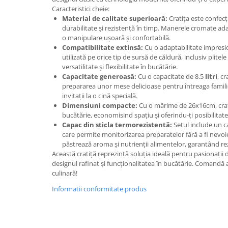
Caracteristici cheie:
Suporturi si servetele
Suporturi si accesorii de baie
Material de calitate superioară:
Cratița este confecț
Tacamuri si seturi
durabilitate și rezistență în timp. Manerele cromate ad
Uscatoare de rufe
o manipulare ușoară și confortabilă.
Taietoare manuale
Compatibilitate extinsă:
Cu o adaptabilitate impresio
utilizată pe orice tip de sursă de căldură, inclusiv plitele
Tavi copt
versatilitate și flexibilitate în bucătărie.
Termosuri si cani termos
Capacitate generoasă:
Cu o capacitate de 8.5
litri
, c
prepararea unor mese delicioase pentru întreaga famil
Tigai si seturi
invitații la o cină specială.
Dimensiuni compacte:
Cu o mărime de 26x16cm, crati
Tirbusoane si dopuri
bucătărie, economisind spațiu și oferindu-ți posibilitate
Tocatoare de bucatarie
Capac din sticla termorezistentă:
Setul include un c
care permite monitorizarea preparatelor fără a fi nevoie s
Ustensile ornare prajituri
păstrează aroma și nutrienții alimentelor, garantând rez
Această cratiță reprezintă soluția ideală pentru pasionații d
Vaze si boluri decorative
designul rafinat și funcționalitatea în bucătărie. Comandă
Vesela unica folosinta
culinară!
Informatii conformitate produs