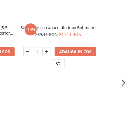
(5,5L,
Set 3 oale cu capace din inox Bohmann
Set oale di
-14%
-23%
terior
Bo
289,11 RON
249,11 RON
246,
 COS
ADAUGA IN COS