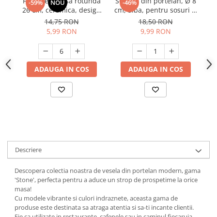
Farfurie intinsa rotunda
Sosiera din portelan, Ø 8
F
-59%
NOU
-46%
26 cm, ceramica, design
cm, alba, pentru sosuri si
Suporturi si servetele
Suporturi si accesorii de baie
modern, rezistenta, usor
dressing
14,75 RON
18,50 RON
Tacamuri si seturi
Uscatoare de rufe
de curatat
5,99 RON
9,99 RON
Taietoare manuale
Tavi copt
ADAUGA IN COS
ADAUGA IN COS
Termosuri si cani termos
Tigai si seturi
Tirbusoane si dopuri
Tocatoare de bucatarie
Ustensile ornare prajituri
Vaze si boluri decorative
Descriere
Vesela unica folosinta
Descopera colectia noastra de vesela din portelan modern, gama
'Stone', perfecta pentru a aduce un strop de prospetime la orice
masa!
Cu modele vibrante si culori indraznete, aceasta gama de
produse este destinata sa atraga atentia si sa-ti incante clientii.
Fie ca utilizate in restaurante, cafenele sau in caminul fiecaruia,