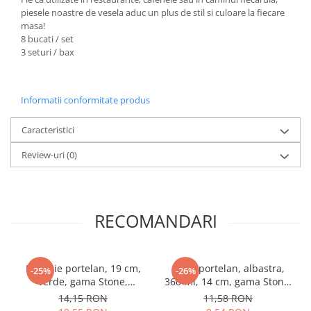
piesele noastre de vesela aduc un plus de stil si culoare la fiecare
masa!
8 bucati / set
3 seturi / bax
Informatii conformitate produs
Caracteristici
Review-uri
(0)
RECOMANDARI
Farfurie portelan, 19 cm,
Cana portelan, albastra,
-25%
-26%
verde, gama Stone,
360 ml, 14 cm, gama Stone,
Oti,191681V
Oti, 191683A
14,15 RON
11,58 RON