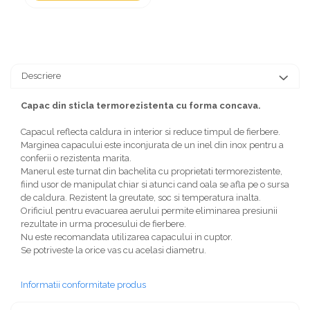
Descriere
Capac din sticla termorezistenta cu forma concava.
Capacul reflecta caldura in interior si reduce timpul de fierbere.
Marginea capacului este inconjurata de un inel din inox pentru a
conferii o rezistenta marita.
Manerul este turnat din bachelita cu proprietati termorezistente,
fiind usor de manipulat chiar si atunci cand oala se afla pe o sursa
de caldura. Rezistent la greutate, soc si temperatura inalta.
Orificiul pentru evacuarea aerului permite eliminarea presiunii
rezultate in urma procesului de fierbere.
Nu este recomandata utilizarea capacului in cuptor.
Se potriveste la orice vas cu acelasi diametru.
Informatii conformitate produs