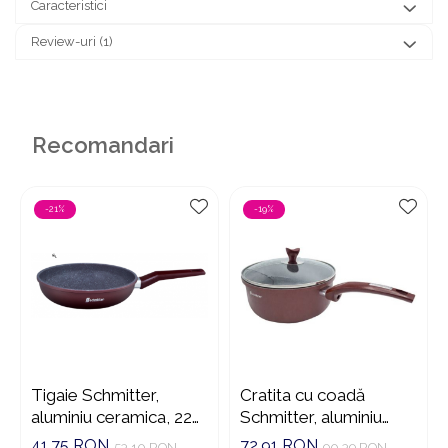
Caracteristici
Review-uri
(1)
Recomandari
-21%
-19%
Tigaie Schmitter,
Cratita cu coadă
aluminiu ceramica, 22
Schmitter, aluminiu
cm
turnat , 22x10.5cm
41,75 RON
72,91 RON
53,10 RON
90,39 RON