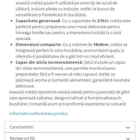
această cratiță poate fi utilizată pe orice tip de sursă de
căldură, inclusiv plitele cu inducție. Astfel, te bucuri de
versatilitate și flexibilitate în bucătărie.
Capacitate generoasă:
Cu o capacitate de
2 litri,
cratița este
perfectă pentru prepararea unor mese delicioase pentru
întreaga familie sau pentru a impresiona invitații la o cină
specială.
Dimensiuni compacte:
Cu o mărime de
18x9cm
, cratița se
integrează perfect în orice bucătărie, economisind spațiu și
oferindu-ți posibilitatea de a găti într-un mod eficient.
Capac din sticla termorezistentă:
Setul include un capac
din sticla termorezistentă, care permite monitorizarea
preparatelor fără a fi nevoie să ridici capacul. Astfel, se
păstrează aroma și nutrienții alimentelor, garantând rezultate
delicioase.
Această cratiță reprezintă soluția ideală pentru pasionații de gătit
care apreciază calitatea, designul rafinat și funcționalitatea în
bucătărie. Comandă acum și transformă experiența ta culinară!
Informatii conformitate produs
Caracteristici
Review-uri
(0)