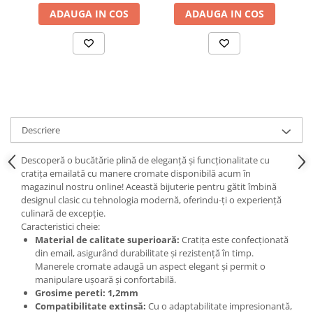
ADAUGA IN COS
ADAUGA IN COS
Suporturi si servetele
Suporturi si accesorii de baie
Tacamuri si seturi
Uscatoare de rufe
Taietoare manuale
Tavi copt
Termosuri si cani termos
Tigai si seturi
Descriere
Tirbusoane si dopuri
Descoperă o bucătărie plină de eleganță și funcționalitate cu
Tocatoare de bucatarie
cratița emailată cu manere cromate disponibilă acum în
magazinul nostru online! Această bijuterie pentru gătit îmbină
Ustensile ornare prajituri
designul clasic cu tehnologia modernă, oferindu-ți o experiență
Vaze si boluri decorative
culinară de excepție.
Caracteristici cheie:
Vesela unica folosinta
Material de calitate superioară:
Cratița este confecționată
din email, asigurând durabilitate și rezistență în timp.
Manerele cromate adaugă un aspect elegant și permit o
manipulare ușoară și confortabilă.
Grosime pereti: 1,2mm
Compatibilitate extinsă:
Cu o adaptabilitate impresionantă,