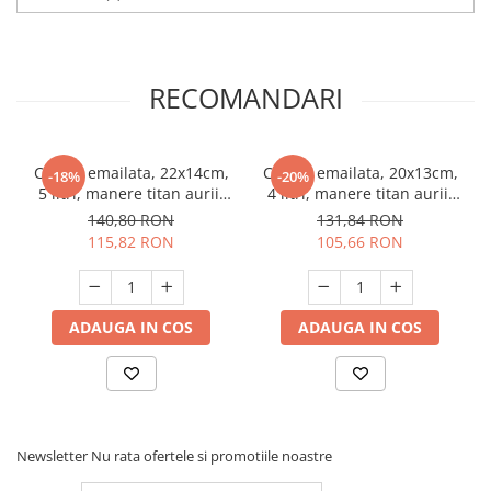
RECOMANDARI
Cratita emailata, 22x14cm,
Cratita emailata, 20x13cm,
-18%
-20%
5 litri, manere titan aurii,
4 litri, manere titan aurii,
capac sticla, inclusiv
capac sticla, inclusiv
140,80 RON
131,84 RON
inductie, Goldmann, bej
inductie, Goldmann, bej
115,82 RON
105,66 RON
ADAUGA IN COS
ADAUGA IN COS
Newsletter
Nu rata ofertele si promotiile noastre