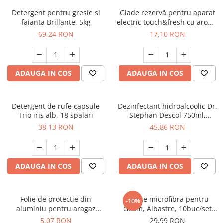
Detergent pentru gresie si
Glade rezervă pentru aparat
faianta Brillante, 5kg
electric touch&fresh cu aromă
Cherry&Peony, 10 g
69,24 RON
17,10 RON
ADAUGA IN COS
ADAUGA IN COS
Detergent de rufe capsule
Dezinfectant hidroalcoolic Dr.
Trio iris alb, 18 spalari
Stephan Descol 750ml,
90025259
38,13 RON
45,86 RON
ADAUGA IN COS
ADAUGA IN COS
Folie de protectie din
Lavete microfibra pentru
-10%
aluminiu pentru aragaz
Geam, Albastre, 10buc/set
Ropack, 50 x 60 cm
35x40cm
5,07 RON
29,99 RON