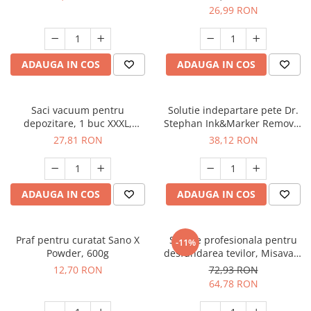
26,99 RON
ADAUGA IN COS
ADAUGA IN COS
Saci vacuum pentru
Solutie indepartare pete Dr.
depozitare, 1 buc XXXL,
Stephan Ink&Marker Remover
100x80 cm, & 1 buc L, 70x50
750ml - 90013416
27,81 RON
38,12 RON
cm
ADAUGA IN COS
ADAUGA IN COS
Praf pentru curatat Sano X
Solutie profesionala pentru
-11%
Powder, 600g
desfundarea tevilor, Misavan,
Dr.Stephan Power Drain 1L -
12,70 RON
72,93 RON
90013010
64,78 RON