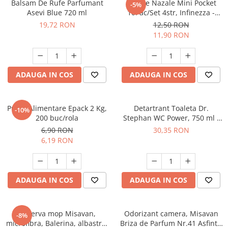
Balsam De Rufe Parfumant
Batiste Nazale Mini Pocket
-5%
Suporturi si servetele
Suporturi si accesorii de baie
Asevi Blue 720 ml
10Pac/Set 4str, Infinezza -
90032585
19,72 RON
12,50 RON
Tacamuri si seturi
Uscatoare de rufe
11,90 RON
Taietoare manuale
Tavi copt
ADAUGA IN COS
ADAUGA IN COS
Termosuri si cani termos
Tigai si seturi
Tirbusoane si dopuri
Pungi Alimentare Epack 2 Kg,
Detartrant Toaleta Dr.
-10%
200 buc/rola
Stephan WC Power, 750 ml -
Tocatoare de bucatarie
90013478
6,90 RON
30,35 RON
Ustensile ornare prajituri
6,19 RON
Vaze si boluri decorative
Vesela unica folosinta
ADAUGA IN COS
ADAUGA IN COS
Rezerva mop Misavan,
Odorizant camera, Misavan
-8%
microfibra, Balerina, albastru,
Briza de Parfum Nr.41 Asfintit