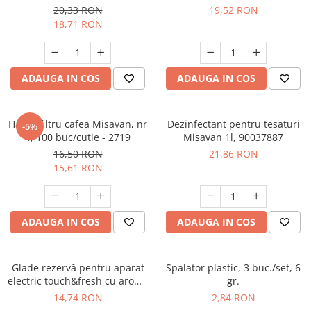
rosu, verde. - 12103
in Toscana 200 ml - 90034909
20,33 RON
19,52 RON
18,71 RON
ADAUGA IN COS
ADAUGA IN COS
Hartie filtru cafea Misavan, nr
Dezinfectant pentru tesaturi
-5%
4, 100 buc/cutie - 2719
Misavan 1l, 90037887
16,50 RON
21,86 RON
15,61 RON
ADAUGA IN COS
ADAUGA IN COS
Glade rezervă pentru aparat
Spalator plastic, 3 buc./set, 6
electric touch&fresh cu aromă
gr.
Marine, 10 g
14,74 RON
2,84 RON