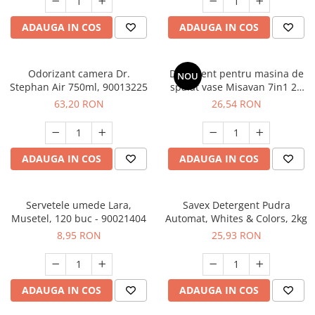
ADAUGA IN COS
ADAUGA IN COS
Odorizant camera Dr.
Detergent pentru masina de
NOU
Stephan Air 750ml, 90013225
spalat vase Misavan 7in1 25
tablete, 30112
63,20 RON
26,54 RON
ADAUGA IN COS
ADAUGA IN COS
Servetele umede Lara,
Savex Detergent Pudra
Musetel, 120 buc - 90021404
Automat, Whites & Colors, 2kg
8,95 RON
25,93 RON
ADAUGA IN COS
ADAUGA IN COS