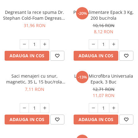
Odorizant toaleta
Oliviere
Organizare si depozitare
Degresant la rece spuma Dr.
Pungi Alimentare Epack 3 Kg,
-20%
Paie si decoratiuni cocktail
Stephan Cold-Foam Degreaser
200 buc/rola
Perii Wc
750ml, 90012914
Pensule, spatule si teluri bucatarie
31,96 RON
10,16 RON
Saci Menajeri
8,12 RON
Platouri si tavi servire
Silicon, spume si solutii tehnice
Polonice, linguri si clesti de
bucatarie
Solutie curatat covoare
ADAUGA IN COS
ADAUGA IN COS
Prese si storcatoare manuale
Solutii anticalcar
Rasnite si dozatoare condimente
Solutii curatare pete
Saci menajeri cu snur,
Lavete Microfibra Universala
-13%
Razatori si accesorii
Solutii curatat geamuri
magnetic, 35 L, 15 buc/rola,
Epack, 3 Buc
Epack
Scurgator vase
Solutii desfundat tevi
7,11 RON
12,71 RON
11,07 RON
Servicii de masa
Solutii dezinfectante
Seturi ustensile pentru bucatarie
Solutii intretinere textile
Site bucatarie
Solutii suprafete baie
ADAUGA IN COS
ADAUGA IN COS
Strecuratori
Solutii suprafete bucatarie
Suport tacamuri
Spalare si intretinere rufe