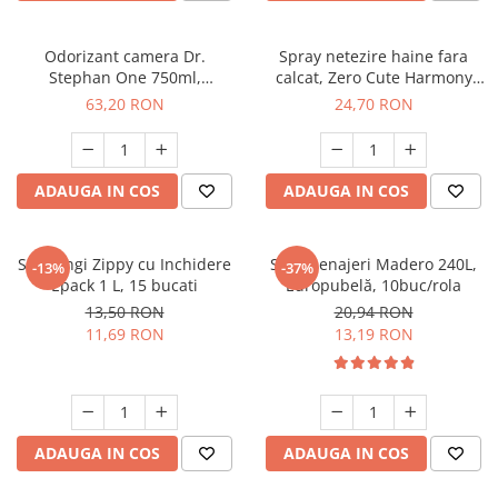
Odorizant camera Dr.
Spray netezire haine fara
Stephan One 750ml,
calcat, Zero Cute Harmony
90013324
Misavan, 500 ml, 90043468
63,20 RON
24,70 RON
ADAUGA IN COS
ADAUGA IN COS
Set Pungi Zippy cu Inchidere
Saci menajeri Madero 240L,
-13%
-37%
Epack 1 L, 15 bucati
Europubelă, 10buc/rola
13,50 RON
20,94 RON
11,69 RON
13,19 RON
ADAUGA IN COS
ADAUGA IN COS