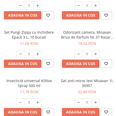
ADAUGA IN COS
ADAUGA IN COS
Set Pungi Zippy cu Inchidere
Odorizant camera, Misavan
Epack 3 L, 10 bucati
Briza de Parfum Nr.37 Rasarit
in Sardinia 200 ml - 90034916
11,68 RON
19,52 RON
ADAUGA IN COS
ADAUGA IN COS
Insecticid universal Killtox
Gel anti-miros tevi Misavan 1l,
Spray 500 ml
30907
17,78 RON
22,80 RON
ADAUGA IN COS
ADAUGA IN COS