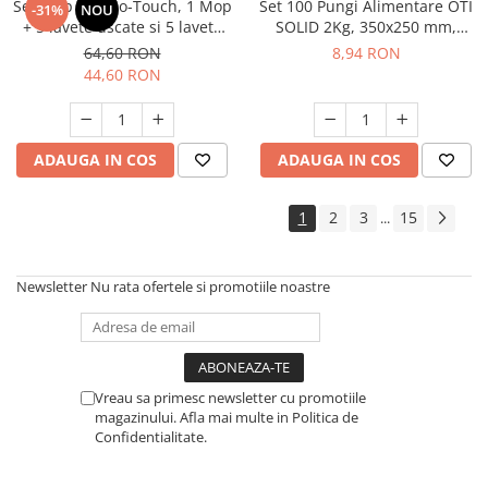
Set Mop OTI No-Touch, 1 Mop
Set 100 Pungi Alimentare OTI
-31%
NOU
+ 5 lavete uscate si 5 lavete
SOLID 2Kg, 350x250 mm,
umede
Punga din Plastic pentru
64,60 RON
8,94 RON
Congelarea Alimentelor
44,60 RON
ADAUGA IN COS
ADAUGA IN COS
1
2
3
15
...
Newsletter
Nu rata ofertele si promotiile noastre
Vreau sa primesc newsletter cu promotiile
magazinului. Afla mai multe in Politica de
Confidentialitate.