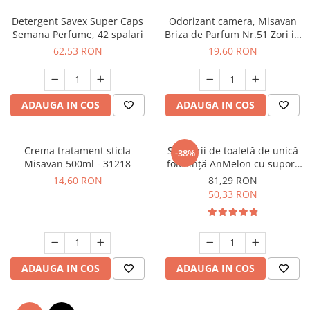
Detergent Savex Super Caps
Odorizant camera, Misavan
Semana Perfume, 42 spalari
Briza de Parfum Nr.51 Zori in
Zanzibar 200 ml - 90034893
62,53 RON
19,60 RON
ADAUGA IN COS
ADAUGA IN COS
Crema tratament sticla
Set perii de toaletă de unică
-38%
Misavan 500ml - 31218
folosință AnMelon cu suport
de perete, alb
14,60 RON
81,29 RON
50,33 RON
ADAUGA IN COS
ADAUGA IN COS