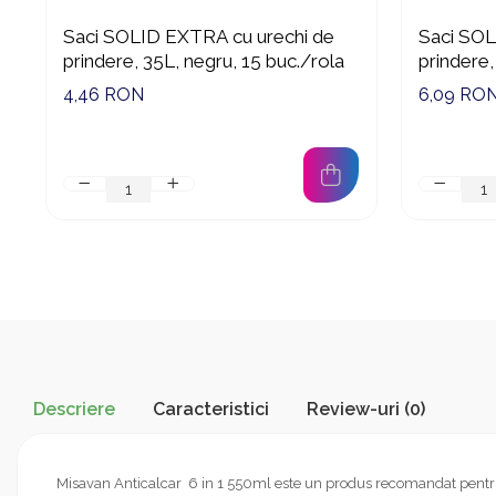
Suporturi si servetele
Suporturi si accesorii de baie
Saci SOLID EXTRA cu urechi de
Saci SOL
prindere, 35L, negru, 15 buc./rola
prindere,
Tacamuri si seturi
Uscatoare de rufe
4,46 RON
6,09 RO
Taietoare manuale
Tavi copt
Termosuri si cani termos
Tigai si seturi
Tirbusoane si dopuri
Tocatoare de bucatarie
Ustensile ornare prajituri
Vaze si boluri decorative
Vesela unica folosinta
Descriere
Caracteristici
Review-uri
(0)
Misavan Anticalcar 6 in 1 550ml este un produs recomandat pentru 