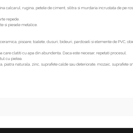
ina calcarul, rugina, petele de ciment, silitra si murdaria incrustata de pe rost
arte repede.
e si piesele metalice.
ramica, pisoare, toalete, dusuri, bideuri, pardoseli si elemente de PVC, obie
pa care clatiti cu apa din abundenta. Daca este necesar, repetati procesul.
ul cu pielea.
a, piatra naturala, zinc, suprafete calde sau deteriorate, mozaic, suprafete s