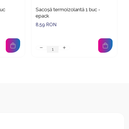
buc
Sacoșă termoizolantă 1 buc -
epack
8,59 RON