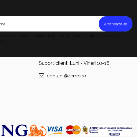
c newsletter cu promotiile magazinului. Afla mai multe in Politica de
e.
Suport clienti
Luni - Vineri 10-16
contact@zergo.ro