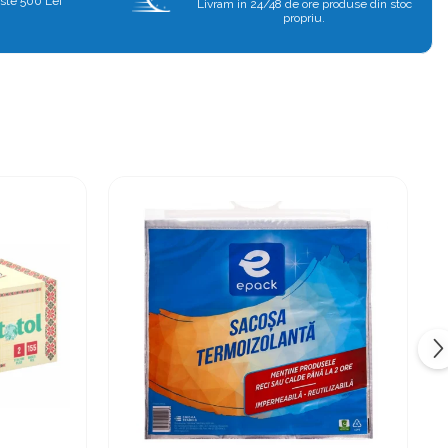
ste 500 Lei
Livram in 24/48 de ore produse din stoc
propriu.