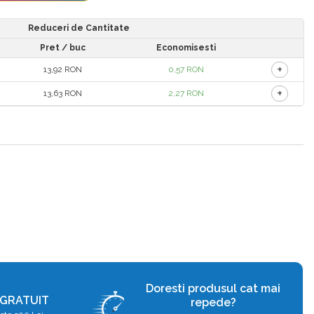
Reduceri de Cantitate
Pret
/ buc
Economisesti
+
13,92 RON
0,57 RON
+
13,63 RON
2,27 RON
Doresti produsul cat mai
 GRATUIT
repede?