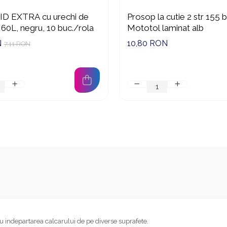
ID EXTRA cu urechi de
Prosop la cutie 2 str 155 
 60L, negru, 10 buc./rola
Mototol laminat alb
N
10,80 RON
7,11 RON
indepartarea calcarului de pe diverse suprafete.