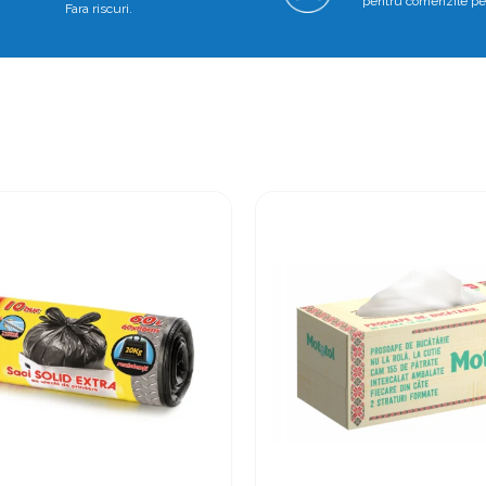
pentru comenzile pe
Fara riscuri.