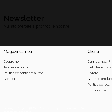
Newsletter
Nu rata ofertele si promotiile noastre
Magazinul meu
Clienti
Despre noi
Cum cumpar ?
Termeni si conditii
Metode de plata
Politica de confidentialitate
Livrare
Contact
Garantie produs
Politica de retur
Formular retur
Copyright Zergo.ro @2006-2024 Toate drepturile rezervate.
Platforma E-