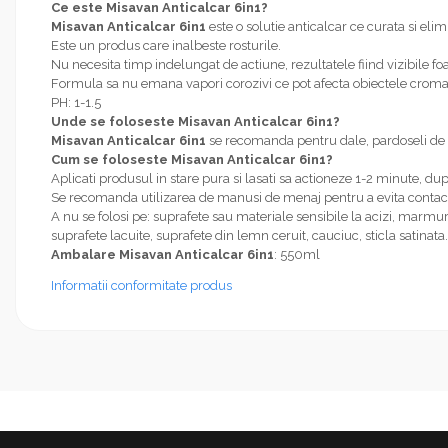
Ce este Misavan Anticalcar 6in1?
Misavan Anticalcar 6in1
este o solutie anticalcar ce curata si elim
Este un produs care inalbeste rosturile.
Nu necesita timp indelungat de actiune, rezultatele fiind vizibile fo
Formula sa nu emana vapori corozivi ce pot afecta obiectele cromat
PH: 1-1.5
Unde se foloseste Misavan Anticalcar 6in1?
Misavan Anticalcar 6in1
se recomanda pentru dale, pardoseli de ce
Cum se foloseste Misavan Anticalcar 6in1?
Aplicati produsul in stare pura si lasati sa actioneze 1-2 minute, du
Se recomanda utilizarea de manusi de menaj pentru a evita contact
A nu se folosi pe: suprafete sau materiale sensibile la acizi, marmur
suprafete lacuite, suprafete din lemn ceruit, cauciuc, sticla satinata.
Ambalare Misavan Anticalcar 6in1
: 550ml
Informatii conformitate produs