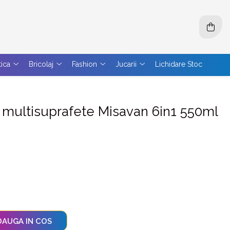
tica
Bricolaj
Fashion
Jucarii
Lichidare Stoc
r multisuprafete Misavan 6in1 550ml
AUGA IN COS