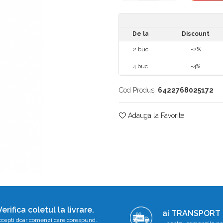
De la
Discount
2
buc
-2%
4
buc
-4%
Cod Produs:
6422768025172
Adauga la Favorite
Verifica coletul la livrare.
ai TRANSPORT
cepti doar comenzi care corespund.