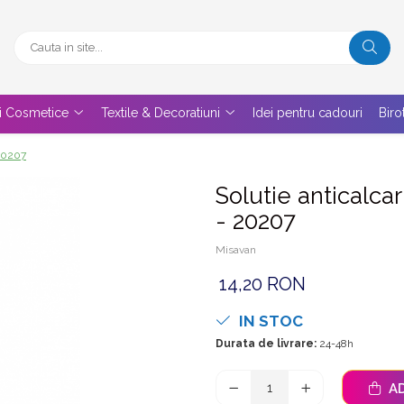
 si Cosmetice
Textile & Decoratiuni
Idei pentru cadouri
Biro
 20207
Solutie anticalca
- 20207
Misavan
14,20 RON
IN STOC
Durata de livrare:
24-48h
AD