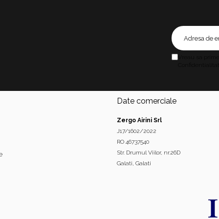
Vreau sa primes
Confidentialitat
Date comerciale
Zergo Airini Srl
J17/1602/2022
RO 46737540
Str. Drumul Viilor, nr.26D
e
Galati, Galati