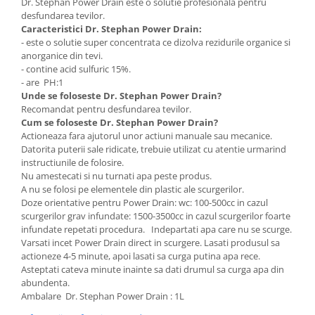
Dr. Stephan Power Drain este o solutie profesionala pentru
desfundarea tevilor.
Caracteristici Dr. Stephan Power Drain:
- este o solutie super concentrata ce dizolva rezidurile organice si
anorganice din tevi.
- contine acid sulfuric 15%.
- are PH:1
Unde se foloseste Dr. Stephan Power Drain?
Recomandat pentru desfundarea tevilor.
Cum se foloseste Dr. Stephan Power Drain?
Actioneaza fara ajutorul unor actiuni manuale sau mecanice.
Datorita puterii sale ridicate, trebuie utilizat cu atentie urmarind
instructiunile de folosire.
Nu amestecati si nu turnati apa peste produs.
A nu se folosi pe elementele din plastic ale scurgerilor.
Doze orientative pentru Power Drain: wc: 100-500cc in cazul
scurgerilor grav infundate: 1500-3500cc in cazul scurgerilor foarte
infundate repetati procedura. Indepartati apa care nu se scurge.
Varsati incet Power Drain direct in scurgere. Lasati produsul sa
actioneze 4-5 minute, apoi lasati sa curga putina apa rece.
Asteptati cateva minute inainte sa dati drumul sa curga apa din
abundenta.
Ambalare Dr. Stephan Power Drain : 1L