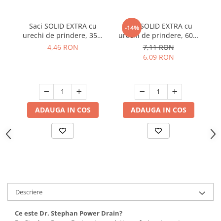
Suporturi si servetele
Suporturi si accesorii de baie
Saci SOLID EXTRA cu
Saci SOLID EXTRA cu
Pr
Tacamuri si seturi
Uscatoare de rufe
-14%
urechi de prindere, 35L,
urechi de prindere, 60L,
b
Taietoare manuale
negru, 15 buc./rola
negru, 10 buc./rola
4,46 RON
7,11 RON
6,09 RON
Tavi copt
Termosuri si cani termos
Tigai si seturi
Tirbusoane si dopuri
ADAUGA IN COS
ADAUGA IN COS
Tocatoare de bucatarie
Ustensile ornare prajituri
Vaze si boluri decorative
Vesela unica folosinta
Descriere
Ce este Dr. Stephan Power Drain?