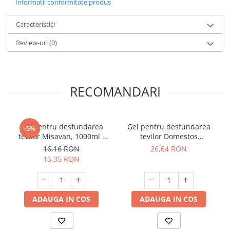
Informatii conformitate produs
Caracteristici
Review-uri
(0)
RECOMANDARI
Gel pentru desfundarea
Gel pentru desfundarea
-5%
tevilor Misavan, 1000ml -
tevilor Domestos
30905
Professional, 1L
16,16 RON
26,64 RON
15,35 RON
ADAUGA IN COS
ADAUGA IN COS