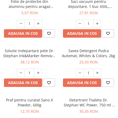
Folie de protectie din
Saci vacuum pentru
aluminiu pentru aragaz
depozitare, 1 buc XXXL,
Ropack, 50 x 60 cm
100x80 cm, & 1 buc L, 70x50
5,07 RON
27,81 RON
cm
ADAUGA IN COS
ADAUGA IN COS
Solutie indepartare pete Dr.
Savex Detergent Pudra
Stephan Ink&Marker Remover
Automat, Whites & Colors, 2kg
750ml - 90013416
38,12 RON
25,93 RON
ADAUGA IN COS
ADAUGA IN COS
Praf pentru curatat Sano X
Detartrant Toaleta Dr.
Powder, 600g
Stephan WC Power, 750 ml -
90013478
12,70 RON
30,35 RON