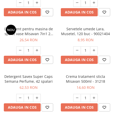
ADAUGA IN COS
ADAUGA IN COS
Detergent pentru masina de
Servetele umede Lara,
NOU
spalat vase Misavan 7in1 25
Musetel, 120 buc - 90021404
tablete, 30112
26,54 RON
8,95 RON
ADAUGA IN COS
ADAUGA IN COS
Detergent Savex Super Caps
Crema tratament sticla
Semana Perfume, 42 spalari
Misavan 500ml - 31218
62,53 RON
14,60 RON
ADAUGA IN COS
ADAUGA IN COS