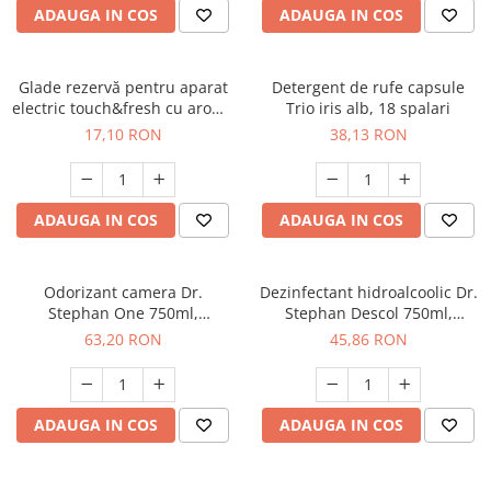
ADAUGA IN COS
ADAUGA IN COS
Glade rezervă pentru aparat
Detergent de rufe capsule
electric touch&fresh cu aromă
Trio iris alb, 18 spalari
Cherry&Peony, 10 g
17,10 RON
38,13 RON
ADAUGA IN COS
ADAUGA IN COS
Odorizant camera Dr.
Dezinfectant hidroalcoolic Dr.
Stephan One 750ml,
Stephan Descol 750ml,
90013324
90025259
63,20 RON
45,86 RON
ADAUGA IN COS
ADAUGA IN COS