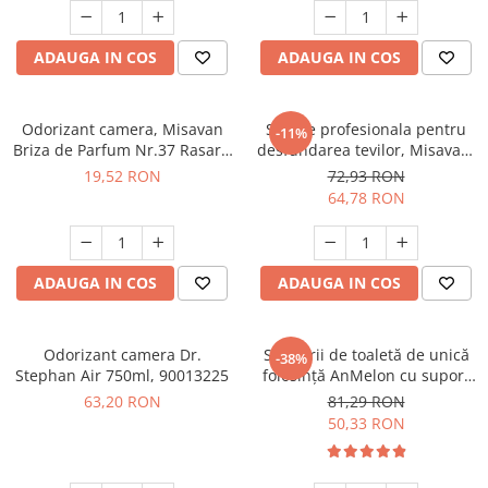
ADAUGA IN COS
ADAUGA IN COS
Odorizant camera, Misavan
Solutie profesionala pentru
-11%
Briza de Parfum Nr.37 Rasarit
desfundarea tevilor, Misavan,
in Sardinia 200 ml - 90034916
Dr.Stephan Power Drain 1L -
19,52 RON
72,93 RON
90013010
64,78 RON
ADAUGA IN COS
ADAUGA IN COS
Odorizant camera Dr.
Set perii de toaletă de unică
-38%
Stephan Air 750ml, 90013225
folosință AnMelon cu suport
de perete, alb
63,20 RON
81,29 RON
50,33 RON