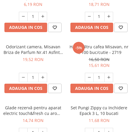
6,19 RON
18,71 RON
ADAUGA IN COS
ADAUGA IN COS
Odorizant camera, Misavan
Hartie filtru cafea Misavan, nr
-5%
Briza de Parfum Nr.41 Asfintit
4, 100 buc/cutie - 2719
in Toscana 200 ml - 90034909
19,52 RON
16,50 RON
15,61 RON
ADAUGA IN COS
ADAUGA IN COS
Glade rezervă pentru aparat
Set Pungi Zippy cu Inchidere
electric touch&fresh cu aromă
Epack 3 L, 10 bucati
Marine, 10 g
14,74 RON
11,68 RON