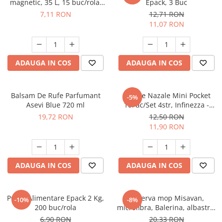
magnetic, 35 L, 15 buc/rola,
Epack, 3 Buc
Suporturi si servetele
Epack
Suporturi si accesorii de baie
7,11 RON
12,71 RON
11,07 RON
Tacamuri si seturi
Uscatoare de rufe
Taietoare manuale
Tavi copt
ADAUGA IN COS
ADAUGA IN COS
Termosuri si cani termos
Tigai si seturi
Balsam De Rufe Parfumant
Batiste Nazale Mini Pocket
-5%
Tirbusoane si dopuri
Asevi Blue 720 ml
10Pac/Set 4str, Infinezza -
90032585
19,72 RON
12,50 RON
Tocatoare de bucatarie
11,90 RON
Ustensile ornare prajituri
Vaze si boluri decorative
Vesela unica folosinta
ADAUGA IN COS
ADAUGA IN COS
Pungi Alimentare Epack 2 Kg,
Rezerva mop Misavan,
-10%
-8%
200 buc/rola
microfibra, Balerina, albastru,
rosu, verde. - 12103
6,90 RON
20,33 RON