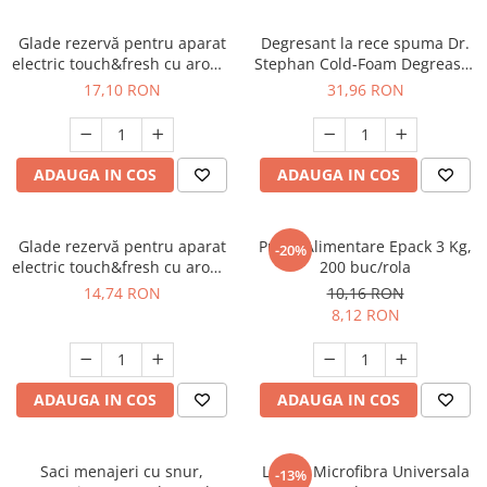
Odorizant toaleta
Oliviere
Organizare si depozitare
Glade rezervă pentru aparat
Degresant la rece spuma Dr.
Paie si decoratiuni cocktail
electric touch&fresh cu aromă
Stephan Cold-Foam Degreaser
Perii Wc
de lavanda, 10 g
750ml, 90012914
Pensule, spatule si teluri bucatarie
17,10 RON
31,96 RON
Saci Menajeri
Platouri si tavi servire
Silicon, spume si solutii tehnice
Polonice, linguri si clesti de
ADAUGA IN COS
ADAUGA IN COS
bucatarie
Solutie curatat covoare
Prese si storcatoare manuale
Solutii anticalcar
Rasnite si dozatoare condimente
Solutii curatare pete
Glade rezervă pentru aparat
Pungi Alimentare Epack 3 Kg,
-20%
electric touch&fresh cu aromă
200 buc/rola
Razatori si accesorii
Solutii curatat geamuri
Sandalwood, 10 g
14,74 RON
10,16 RON
Scurgator vase
Solutii desfundat tevi
8,12 RON
Servicii de masa
Solutii dezinfectante
Seturi ustensile pentru bucatarie
Solutii intretinere textile
ADAUGA IN COS
ADAUGA IN COS
Site bucatarie
Solutii suprafete baie
Strecuratori
Solutii suprafete bucatarie
Saci menajeri cu snur,
Lavete Microfibra Universala
-13%
Suport tacamuri
Spalare si intretinere rufe