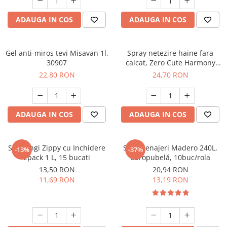
ADAUGA IN COS
ADAUGA IN COS
Gel anti-miros tevi Misavan 1l,
Spray netezire haine fara
30907
calcat, Zero Cute Harmony
Misavan, 500 ml, 90043468
22,80 RON
24,70 RON
ADAUGA IN COS
ADAUGA IN COS
Set Pungi Zippy cu Inchidere
Saci menajeri Madero 240L,
-13%
-37%
Epack 1 L, 15 bucati
Europubelă, 10buc/rola
13,50 RON
20,94 RON
11,69 RON
13,19 RON