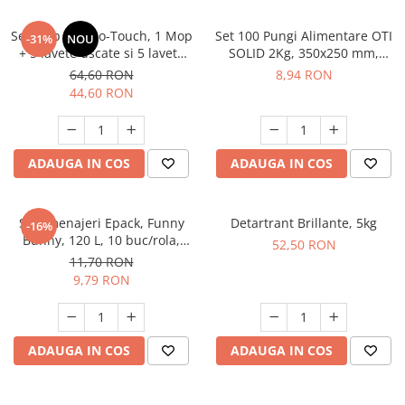
Set Mop OTI No-Touch, 1 Mop
Set 100 Pungi Alimentare OTI
-31%
NOU
+ 5 lavete uscate si 5 lavete
SOLID 2Kg, 350x250 mm,
umede
Punga din Plastic pentru
64,60 RON
8,94 RON
Congelarea Alimentelor
44,60 RON
ADAUGA IN COS
ADAUGA IN COS
Saci menajeri Epack, Funny
Detartrant Brillante, 5kg
-16%
Bunny, 120 L, 10 buc/rola,
52,50 RON
Mov
11,70 RON
9,79 RON
ADAUGA IN COS
ADAUGA IN COS