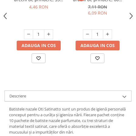
negru, 15 buc./rola
negru, 10 buc./rola
4,46 RON
7,11 RON
Suporturi si servetele
Suporturi si accesorii de baie
6,09 RON
Tacamuri si seturi
Uscatoare de rufe
Taietoare manuale
Tavi copt
Termosuri si cani termos
ADAUGA IN COS
ADAUGA IN COS
Tigai si seturi
Tirbusoane si dopuri
Tocatoare de bucatarie
Ustensile ornare prajituri
Vaze si boluri decorative
Descriere
Vesela unica folosinta
Batistele nazale Oti Satinatto sunt un produs de igienă personală
conceput pentru a curăța și igieniza nării. Fiecare pachet conține
10 pachete de batiste nazale parfumate, cu trei straturi de
material textil satinat, care oferă o absorbție excelentă a
mucusului și a impurităților din nări.