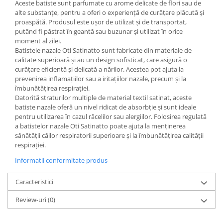
Aceste batiste sunt parfumate cu arome delicate de flori sau de
alte substanțe, pentru a oferi o experiență de curățare plăcută și
proaspătă. Produsul este ușor de utilizat și de transportat,
putând fi păstrat în geantă sau buzunar și utilizat în orice
moment al zilei.
Batistele nazale Oti Satinatto sunt fabricate din materiale de
calitate superioară și au un design sofisticat, care asigură o
curățare eficientă și delicată a nărilor. Acestea pot ajuta la
prevenirea inflamațiilor sau a iritațiilor nazale, precum și la
îmbunătățirea respirației.
Datorită straturilor multiple de material textil satinat, aceste
batiste nazale oferă un nivel ridicat de absorbție și sunt ideale
pentru utilizarea în cazul răcelilor sau alergiilor. Folosirea regulată
a batistelor nazale Oti Satinatto poate ajuta la menținerea
sănătății căilor respiratorii superioare și la îmbunătățirea calității
respirației.
Informatii conformitate produs
Caracteristici
Review-uri
(0)