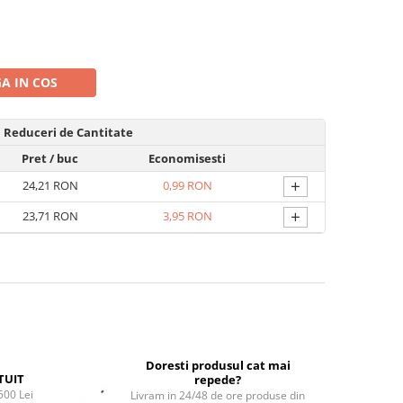
A IN COS
Reduceri de Cantitate
Pret
/ buc
Economisesti
+
24,21 RON
0,99 RON
+
23,71 RON
3,95 RON
Doresti produsul cat mai
TUIT
repede?
500 Lei
Livram in 24/48 de ore produse din