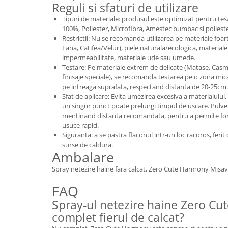
Reguli si sfaturi de utilizare
Tipuri de materiale: produsul este optimizat pentru te
100%, Poliester, Microfibra, Amestec bumbac si poliester
Restrictii: Nu se recomanda utilizarea pe materiale foar
Lana, Catifea/Velur), piele naturala/ecologica, material
impermeabilitate, materiale ude sau umede.
Testare: Pe materiale extrem de delicate (Matase, Casmi
finisaje speciale), se recomanda testarea pe o zona mica
pe intreaga suprafata, respectand distanta de 20-25cm.
Sfat de aplicare: Evita umezirea excesiva a materialului,
un singur punct poate prelungi timpul de uscare. Pulver
mentinand distanta recomandata, pentru a permite form
usuce rapid.
Siguranta: a se pastra flaconul intr-un loc racoros, ferit
surse de caldura.
Ambalare
Spray netezire haine fara calcat, Zero Cute Harmony Misav
FAQ
Spray-ul netezire haine Zero Cut
complet fierul de calcat?