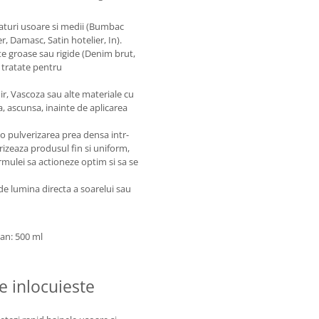
saturi usoare si medii (Bumbac
, Damasc, Satin hotelier, In).
te groase sau rigide (Denim brut,
e tratate pentru
r, Vascoza sau alte materiale cu
, ascunsa, inainte de aplicarea
 o pulverizarea prea densa intr-
izeaza produsul fin si uniform,
ulei sa actioneze optim si sa se
 de lumina directa a soarelui sau
an: 500 ml
e inlocuieste