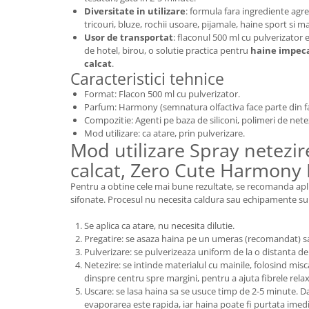
Diversitate in utilizare
: formula fara ingrediente ag
tricouri, bluze, rochii usoare, pijamale, haine sport si ma
Usor de transportat
: flaconul 500 ml cu pulverizator
de hotel, birou, o solutie practica pentru
haine impeca
calcat
.
Caracteristici tehnice
Format: Flacon 500 ml cu pulverizator.
Parfum: Harmony (semnatura olfactiva face parte din fa
Compozitie: Agenti pe baza de siliconi, polimeri de nete
Mod utilizare: ca atare, prin pulverizare.
Mod utilizare Spray netezir
calcat, Zero Cute Harmony
Pentru a obtine cele mai bune rezultate, se recomanda apl
sifonate. Procesul nu necesita caldura sau echipamente s
Se aplica ca atare, nu necesita dilutie.
Pregatire: se asaza haina pe un umeras (recomandat) sa
Pulverizare: se pulverizeaza uniform de la o distanta d
Netezire: se intinde materialul cu mainile, folosind misc
dinspre centru spre margini, pentru a ajuta fibrele rela
Uscare: se lasa haina sa se usuce timp de 2-5 minute. Da
evaporarea este rapida, iar haina poate fi purtata imedi