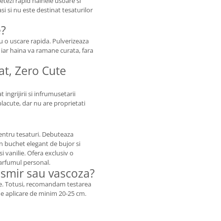
ezi rapid hainele usoare si
i si nu este destinat tesaturilor
e?
u o uscare rapida. Pulverizeaza
 iar haina va ramane curata, fara
at, Zero Cute
ngrijirii si infrumusetarii
lacute, dar nu are proprietati
entru tesaturi. Debuteaza
un buchet elegant de bujor si
si vanilie. Ofera exclusiv o
parfumul personal.
asmir sau vascoza?
ile. Totusi, recomandam testarea
 de aplicare de minim 20-25 cm.