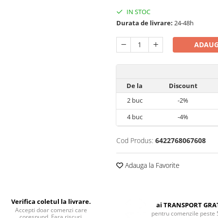
IN STOC
Durata de livrare:
24-48h
ADAUG
De la
Discount
2
buc
-2%
4
buc
-4%
Cod Produs:
6422768067608
Adauga la Favorite
Verifica coletul la livrare.
ai TRANSPORT GRA
Accepti doar comenzi care
pentru comenzile peste 
corespund. Fara riscuri.