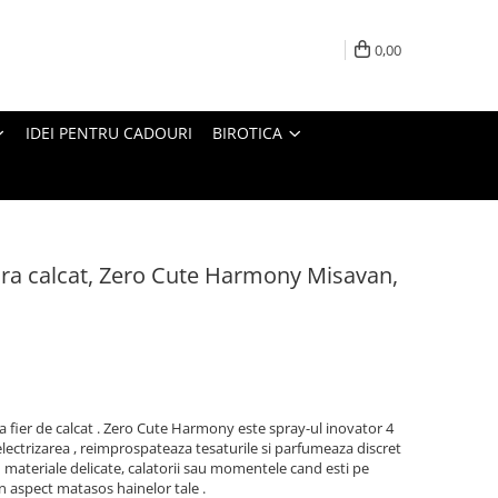
0,00
IDEI PENTRU CADOURI
BIROTICA
ara calcat, Zero Cute Harmony Misavan,
a fier de calcat . Zero Cute Harmony este spray-ul inovator 4
 electrizarea , reimprospateaza tesaturile si parfumeaza discret
u materiale delicate, calatorii sau momentele cand esti pe
n aspect matasos hainelor tale .