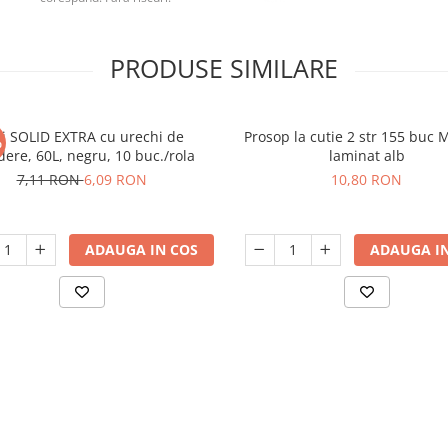
PRODUSE SIMILARE
ci SOLID EXTRA cu urechi de
Prosop la cutie 2 str 155 buc 
%
dere, 60L, negru, 10 buc./rola
laminat alb
7,11 RON
6,09 RON
10,80 RON
ADAUGA IN COS
ADAUGA IN