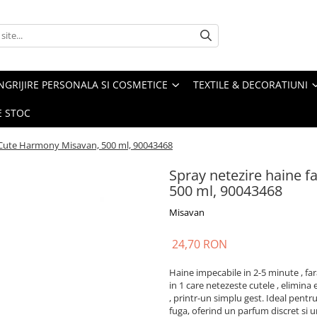
NGRIJIRE PERSONALA SI COSMETICE
TEXTILE & DECORATIUNI
E STOC
ro Cute Harmony Misavan, 500 ml, 90043468
Spray netezire haine f
500 ml, 90043468
Misavan
24,70 RON
Haine impecabile in 2-5 minute , far
in 1 care netezeste cutele , elimina
, printr-un simplu gest. Ideal pentr
fuga, oferind un parfum discret si u