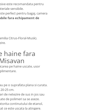
resive este recomandata pentru
teriale sensibile.
 este perfect pentru bagaj, camera
bile fara echipament de
milia Citrus-Floral-Musk).
zire.
e haine fara
 Misavan
icarea pe haine uscate, usor
uplimentare.
u pe o suprafata plana si curata.
e 20-25 cm.
ari de netezire de sus in jos sau
xate de polimeri sa se aseze.
torita continutului de etanol,
at ce este uscata la atingere.