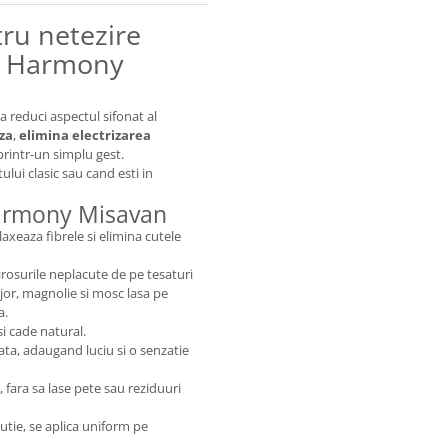
tru netezire
te Harmony
a reduci aspectul sifonat al
za
,
elimina electrizarea
 printr-un simplu gest.
lui clasic sau cand esti in
 Harmony Misavan
relaxeaza fibrele si elimina cutele
irosurile neplacute de pe tesaturi
jor, magnolie si mosc lasa pe
a.
si cade natural.
ata, adaugand luciu si o senzatie
 fara sa lase pete sau reziduuri
lutie, se aplica uniform pe