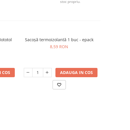
stoc propriu.
Mototol
Sacoșă termoizolantă 1 buc - epack
Saci mena
-22%
8,59 RON
20,
 COS
ADAUGA IN COS