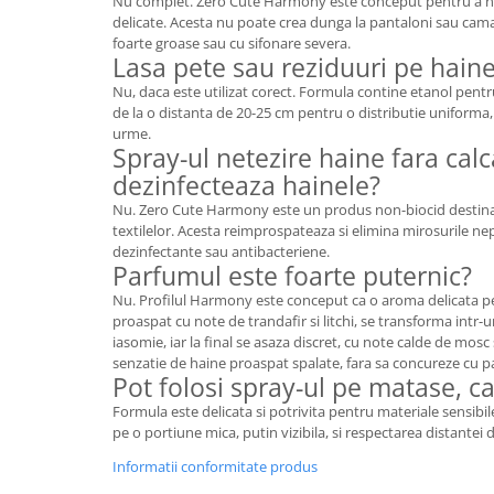
Nu complet. Zero Cute Harmony este conceput pentru a net
delicate. Acesta nu poate crea dunga la pantaloni sau camas
foarte groase sau cu sifonare severa.
Lasa pete sau reziduuri pe hain
Nu, daca este utilizat corect. Formula contine etanol pentr
de la o distanta de 20-25 cm pentru o distributie uniforma,
urme.
Spray-ul netezire haine fara calc
dezinfecteaza hainele?
Nu. Zero Cute Harmony este un produs non-biocid destinat i
textilelor. Acesta reimprospateaza si elimina mirosurile nep
dezinfectante sau antibacteriene.
Parfumul este foarte puternic?
Nu. Profilul Harmony este conceput ca o aroma delicata p
proaspat cu note de trandafir si litchi, se transforma intr-
iasomie, iar la final se asaza discret, cu note calde de mosc 
senzatie de haine proaspat spalate, fara sa concureze cu 
Pot folosi spray-ul pe matase, c
Formula este delicata si potrivita pentru materiale sensib
pe o portiune mica, putin vizibila, si respectarea distantei
Informatii conformitate produs