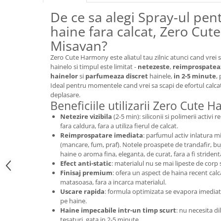
Suporturi si servetele
Suporturi si accesorii de baie
De ce sa alegi Spray-ul pen
Tacamuri si seturi
haine fara calcat, Zero Cu
Uscatoare de rufe
Misavan?
Taietoare manuale
Tavi copt
Zero Cute Harmony este aliatul tau zilnic atunci cand vrei s
hainelo si timpul este limitat -
netezeste
,
reimprospatea
Termosuri si cani termos
hainelor
si
parfumeaza discret
hainele,
in 2-5 minute
,
Ideal pentru momentele cand vrei sa scapi de efortul calcatu
Tigai si seturi
deplasare.
Beneficiile utilizarii Zero Cute
Tirbusoane si dopuri
Netezire vizibila
(2-5 min): siliconii si polimerii activi 
Tocatoare de bucatarie
fara caldura, fara a utiliza fierul de calcat.
Ustensile ornare prajituri
Reimprospatare imediata
: parfumul activ inlatura m
(mancare, fum, praf). Notele proaspete de trandafir, bu
Vaze si boluri decorative
haine o aroma fina, eleganta, de curat, fara a fi strident
Efect anti-static
: materialul nu se mai lipeste de corp 
Vesela unica folosinta
Finisaj premium
: ofera un aspect de haina recent calc
matasoasa, fara a incarca materialul.
Uscare rapida
: formula optimizata se evapora imediat,
pe haine.
Haine impecabile intr-un timp scurt
: nu necesita di
tesaturi, gata in 2-5 minute.