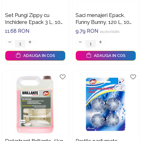
Set Pungi Zippy cu
Saci menajeri Epack,
Inchidere Epack 3 L, 10
Funny Bunny, 120 L, 10
bucati
buc/rola, Mov
11,68 RON
9,79 RON
11,70 RON
ADAUGA IN COS
ADAUGA IN COS