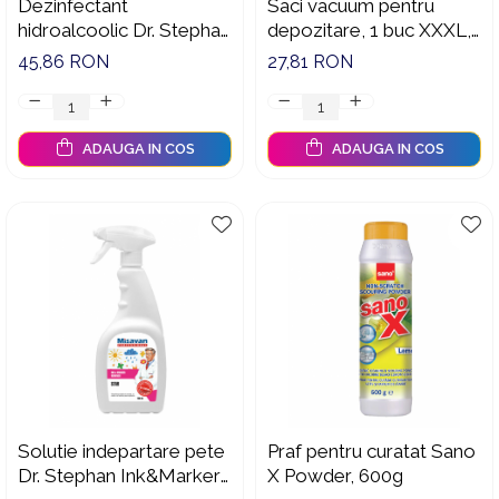
Dezinfectant
Saci vacuum pentru
hidroalcoolic Dr. Stephan
depozitare, 1 buc XXXL,
Descol 750ml,
100x80 cm, & 1 buc L,
45,86 RON
27,81 RON
90025259
70x50 cm
ADAUGA IN COS
ADAUGA IN COS
Solutie indepartare pete
Praf pentru curatat Sano
Dr. Stephan Ink&Marker
X Powder, 600g