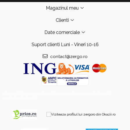
Magazinul meu
Clienti
Date comerciale
Suport clienti
Luni - Vineri 10-16
contact@zergo.ro
Copyright Zergo.ro @2006-2024 Toate drepturile rezervate.
Platforma E-
commerce by Gomag