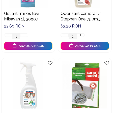
Gel anti-miros tevi
Odorizant camera Dr.
Misavan 1l, 30907
Stephan One 750ml,
90013324
22,80 RON
63,20 RON
ADAUGA IN COS
ADAUGA IN COS