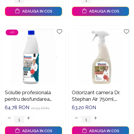
ADAUGA IN COS
ADAUGA IN COS
-11%
Solutie profesionala
Odorizant camera Dr.
pentru desfundarea
Stephan Air 750ml,
tevilor, Misavan,
90013225
64,78 RON
63,20 RON
72,93 RON
Dr.Stephan Power Drain
1L - 90013010
ADAUGA IN COS
ADAUGA IN COS