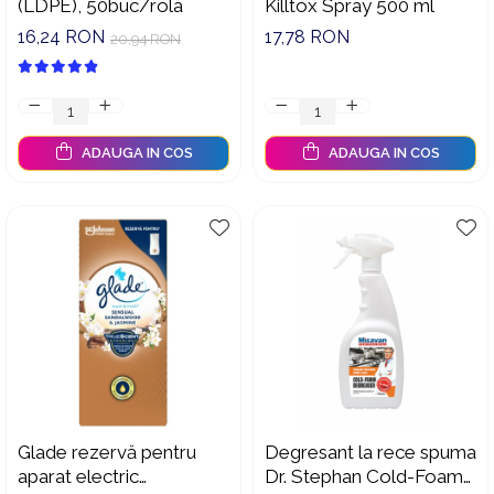
(LDPE), 50buc/rola
Killtox Spray 500 ml
Suporturi si servetele
Suporturi si accesorii de baie
16,24 RON
17,78 RON
20,94 RON
Tacamuri si seturi
Uscatoare de rufe
Taietoare manuale
Tavi copt
ADAUGA IN COS
ADAUGA IN COS
Termosuri si cani termos
Tigai si seturi
Tirbusoane si dopuri
Tocatoare de bucatarie
Ustensile ornare prajituri
Vaze si boluri decorative
Vesela unica folosinta
Glade rezervă pentru
Degresant la rece spuma
aparat electric
Dr. Stephan Cold-Foam