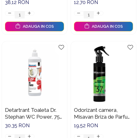
Remover 750ml -
38,12 RON
12,70 RON
90013416
ADAUGA IN COS
ADAUGA IN COS
Detartrant Toaleta Dr.
Odorizant camera,
Stephan WC Power, 750
Misavan Briza de Parfum
ml - 90013478
Nr.37 Rasarit in Sardinia
30,35 RON
19,52 RON
200 ml - 90034916