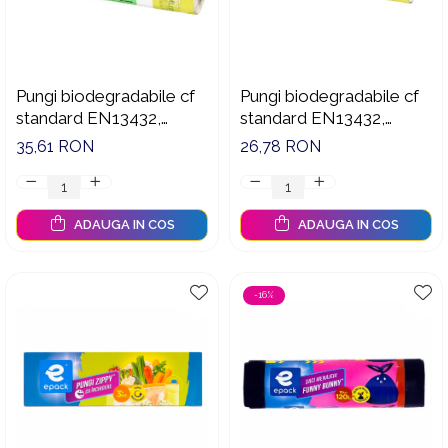
Pungi biodegradabile cf
Pungi biodegradabile cf
standard EN13432,
standard EN13432,
40x30 cm, 200 buc./rola,
35x25 cm, 200 buc./rola,
35,61 RON
26,78 RON
5L
3L
ADAUGA IN COS
ADAUGA IN COS
-16%