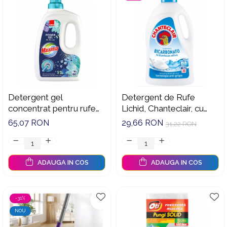
Detergent gel
Detergent de Rufe
concentrat pentru rufe
Lichid, Chanteclair, cu
Sano Maxima Blue
Bicarbonat, 35 Spalari,
65,07 RON
29,66 RON
31,22 RON
Blossom , 60 spalari, 3 l
1.57 l
ADAUGA IN COS
ADAUGA IN COS
-31%
NOU