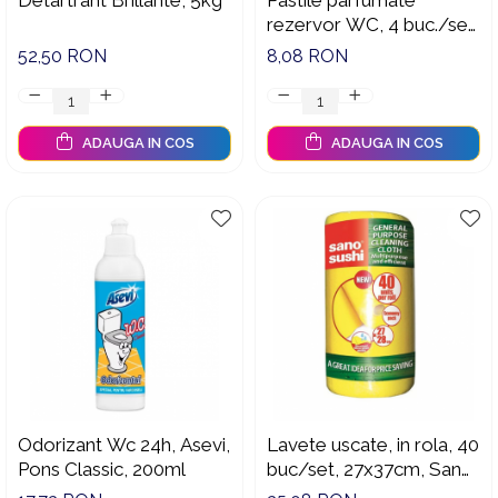
Detartrant Brillante, 5kg
Pastile parfumate
rezervor WC, 4 buc./set,
50 gr
52,50 RON
8,08 RON
ADAUGA IN COS
ADAUGA IN COS
Odorizant Wc 24h, Asevi,
Lavete uscate, in rola, 40
Pons Classic, 200ml
buc/set, 27x37cm, Sano
Sushi Cloth Yellow