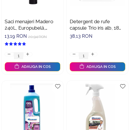
Saci menajeri Madero
Detergent de rufe
240L, Europubelă,
capsule Trio iris alb, 18
10buc/rola
spalari
13,19 RON
38,13 RON
20,94 RON
ADAUGA IN COS
ADAUGA IN COS