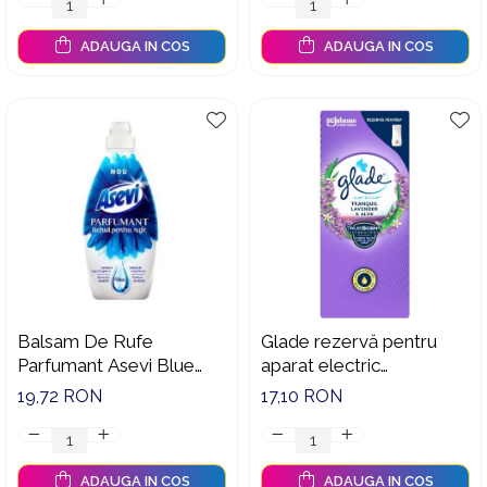
ADAUGA IN COS
ADAUGA IN COS
Balsam De Rufe
Glade rezervă pentru
Parfumant Asevi Blue
aparat electric
720 ml
touch&fresh cu aromă
19,72 RON
17,10 RON
de lavanda, 10 g
ADAUGA IN COS
ADAUGA IN COS