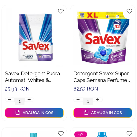
Savex Detergent Pudra
Detergent Savex Super
Automat, Whites &
Caps Semana Perfume,
Colors, 2kg
42 spalari
25,93 RON
62,53 RON
ADAUGA IN COS
ADAUGA IN COS
-5%