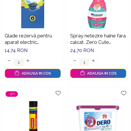
Glade rezervă pentru
Spray netezire haine fara
aparat electric
calcat, Zero Cute
touch&fresh cu aromă
Harmony Misavan, 500
14,74 RON
24,70 RON
Marine, 10 g
ml, 90043468
ADAUGA IN COS
ADAUGA IN COS
-37%