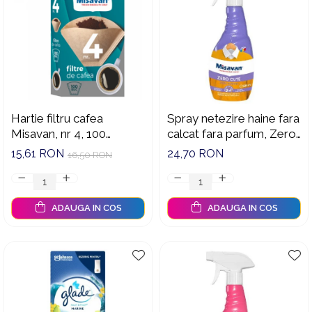
Hartie filtru cafea
Spray netezire haine fara
Misavan, nr 4, 100
calcat fara parfum, Zero
buc/cutie - 2719
Cute Misavan, 500 ml,
15,61 RON
24,70 RON
16,50 RON
90044243
ADAUGA IN COS
ADAUGA IN COS