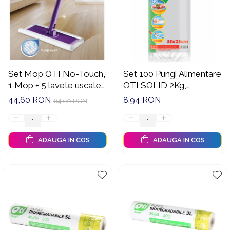
Set Mop OTI No-Touch,
Set 100 Pungi Alimentare
1 Mop + 5 lavete uscate
OTI SOLID 2Kg,
si 5 lavete umede
350x250 mm, Punga din
44,60 RON
8,94 RON
64,60 RON
Plastic pentru
Congelarea Alimentelor
ADAUGA IN COS
ADAUGA IN COS