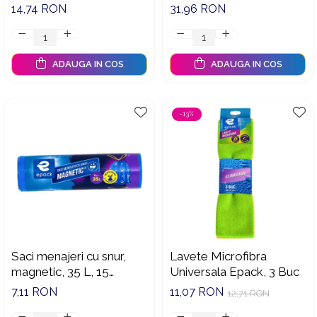
touch&fresh cu aromă
Degreaser 750ml,
14,74 RON
31,96 RON
Sandalwood, 10 g
90012914
ADAUGA IN COS
ADAUGA IN COS
-13%
Saci menajeri cu snur,
Lavete Microfibra
magnetic, 35 L, 15
Universala Epack, 3 Buc
buc/rola, Epack
7,11 RON
11,07 RON
12,71 RON