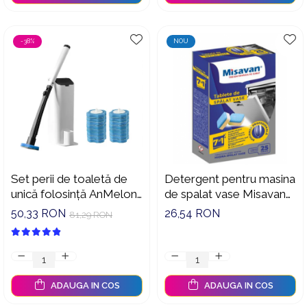
-38%
NOU
Set perii de toaletă de
Detergent pentru masina
unică folosință AnMelon
de spalat vase Misavan
cu suport de perete, alb
7in1 25 tablete, 30112
50,33 RON
26,54 RON
81,29 RON
ADAUGA IN COS
ADAUGA IN COS