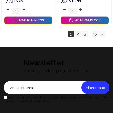
17,73 RON
35,08 RON
ADAUGA IN COS
ADAUGA IN COS
1
2
3
15
...
Newsletter
Nu rata ofertele si promotiile noastre
Vreau sa primesc newsletter cu promotiile magazinului. Afla mai multe
in Politica de Confidentialitate.