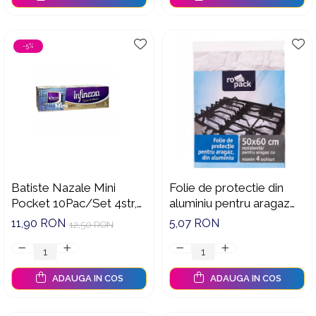
-5%
Batiste Nazale Mini
Folie de protectie din
Pocket 10Pac/Set 4str,
aluminiu pentru aragaz
Infinezza - 90032585
Ropack, 50 x 60 cm
11,90 RON
5,07 RON
12,50 RON
ADAUGA IN COS
ADAUGA IN COS