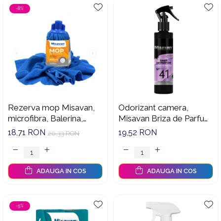
-8%
Rezerva mop Misavan,
Odorizant camera,
microfibra, Balerina,
Misavan Briza de Parfum
albastru, rosu, verde. -
Nr.41 Asfintit in Toscana
18,71 RON
19,52 RON
20,33 RON
12103
200 ml - 90034909
ADAUGA IN COS
ADAUGA IN COS
-5%