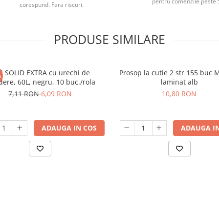
pentru comenzile peste 
corespund. Fara riscuri.
PRODUSE SIMILARE
ci SOLID EXTRA cu urechi de
Prosop la cutie 2 str 155 buc 
%
dere, 60L, negru, 10 buc./rola
laminat alb
7,11 RON
6,09 RON
10,80 RON
ADAUGA IN COS
ADAUGA IN