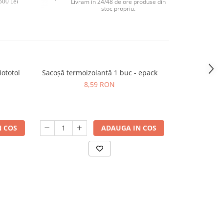
500 Lei
Livram in 24/48 de ore produse din
stoc propriu.
Mototol
Sacoșă termoizolantă 1 buc - epack
Saci mena
-22%
8,59 RON
20,
 COS
ADAUGA IN COS