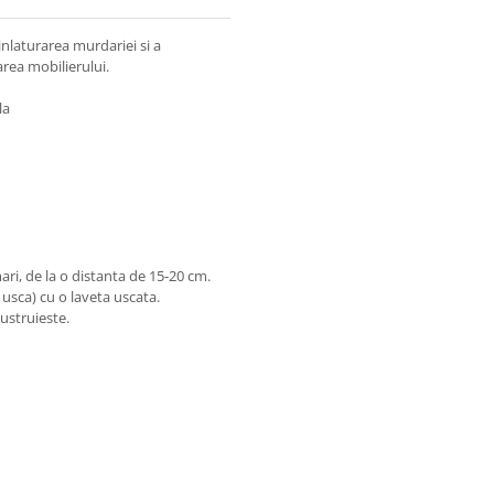
inlaturarea murdariei si a
area mobilierului.
la
ari, de la o distanta de 15-20 cm.
e usca) cu o laveta uscata.
lustruieste.