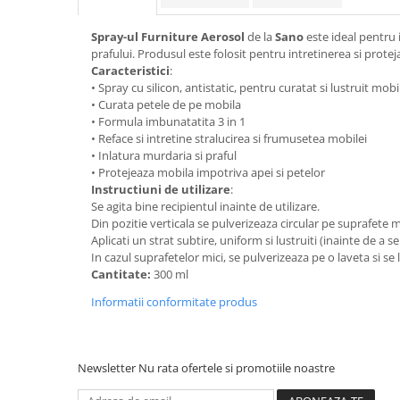
Suporturi si servetele
Suporturi si accesorii de baie
Spray-ul Furniture Aerosol
de la
Sano
este ideal pentru 
Tacamuri si seturi
Uscatoare de rufe
prafului. Produsul este folosit pentru intretinerea si protej
Caracteristici
:
Taietoare manuale
• Spray cu silicon, antistatic, pentru curatat si lustruit mobi
Tavi copt
• Curata petele de pe mobila
• Formula imbunatatita 3 in 1
Termosuri si cani termos
• Reface si intretine stralucirea si frumusetea mobilei
• Inlatura murdaria si praful
Tigai si seturi
• Protejeaza mobila impotriva apei si petelor
Tirbusoane si dopuri
Instructiuni de utilizare
:
Se agita bine recipientul inainte de utilizare.
Tocatoare de bucatarie
Din pozitie verticala se pulverizeaza circular pe suprafete m
Aplicati un strat subtire, uniform si lustruiti (inainte de a s
Ustensile ornare prajituri
In cazul suprafetelor mici, se pulverizeaza pe o laveta si se 
Vaze si boluri decorative
Cantitate:
300 ml
Vesela unica folosinta
Informatii conformitate produs
Newsletter
Nu rata ofertele si promotiile noastre