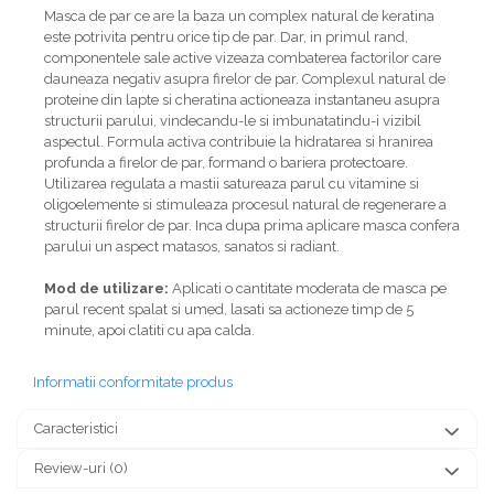
Masca de par ce are la baza un complex natural de keratina
este potrivita pentru orice tip de par. Dar, in primul rand,
componentele sale active vizeaza combaterea factorilor care
dauneaza negativ asupra firelor de par. Complexul natural de
proteine ​​din lapte si cheratina actioneaza instantaneu asupra
structurii parului, vindecandu-le si imbunatatindu-i vizibil
aspectul. Formula activa contribuie la hidratarea si hranirea
profunda a firelor de par, formand o bariera protectoare.
Utilizarea regulata a mastii satureaza parul cu vitamine si
oligoelemente si stimuleaza procesul natural de regenerare a
structurii firelor de par. Inca dupa prima aplicare masca confera
parului un aspect matasos, sanatos si radiant.
Mod de utilizare:
Aplicati o cantitate moderata de masca pe
parul recent spalat si umed, lasati sa actioneze timp de 5
minute, apoi clatiti cu apa calda.
Informatii conformitate produs
Caracteristici
Review-uri
(0)