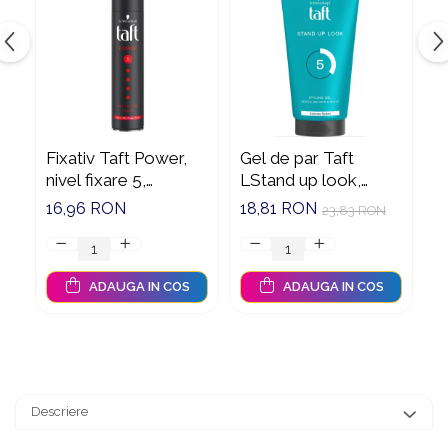
Suporturi si servetele
Suporturi si accesorii de baie
Tacamuri si seturi
Uscatoare de rufe
Taietoare manuale
Tavi copt
Termosuri si cani termos
Fixativ Taft Power,
Gel de par Taft
S
nivel fixare 5,
LStand up look,
b
Tigai si seturi
formula vegana, 250
150ml
b
16,96 RON
18,81 RON
6
Tirbusoane si dopuri
23,83 RON
ml
Tocatoare de bucatarie
Ustensile ornare prajituri
ADAUGA IN COS
ADAUGA IN COS
Vaze si boluri decorative
Vesela unica folosinta
Descriere