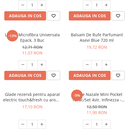
ADAUGA IN COS
ADAUGA IN COS
Lavete Microfibra Universala
Balsam De Rufe Parfumant
-13%
Epack, 3 Buc
Asevi Blue 720 ml
12,71 RON
19,72 RON
11,07 RON
ADAUGA IN COS
ADAUGA IN COS
Glade rezervă pentru aparat
Batiste Nazale Mini Pocket
-5%
electric touch&fresh cu aromă
10Pac/Set 4str, Infinezza -
de lavanda, 10 g
90032585
17,10 RON
12,50 RON
11,90 RON