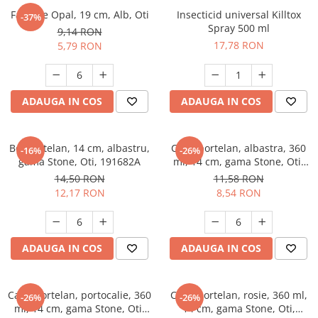
Farfurie Opal, 19 cm, Alb, Oti
Insecticid universal Killtox
-37%
Spray 500 ml
9,14 RON
17,78 RON
5,79 RON
ADAUGA IN COS
ADAUGA IN COS
Bol portelan, 14 cm, albastru,
Cana portelan, albastra, 360
-16%
-26%
gama Stone, Oti, 191682A
ml, 14 cm, gama Stone, Oti,
191683A
14,50 RON
11,58 RON
12,17 RON
8,54 RON
ADAUGA IN COS
ADAUGA IN COS
Cana portelan, portocalie, 360
Cana portelan, rosie, 360 ml,
-26%
-26%
ml, 14 cm, gama Stone, Oti,
14 cm, gama Stone, Oti,