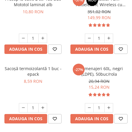
-57%
NOU
Mototol laminat alb
Fotoelectric Wireless cu
Suporturi si servetele
Suporturi si accesorii de baie
Magnet – Certificat EN14604,
10,80 RON
351,02 RON
Baterie 10 Ani, Alarmă 85 dB,
Tacamuri si seturi
Uscatoare de rufe
149,99 RON
Vernetzbar (Vernetzbare) –
Taietoare manuale
Senzor Siguranță Casă
Tavi copt
Termosuri si cani termos
ADAUGA IN COS
ADAUGA IN COS
Tigai si seturi
Tirbusoane si dopuri
Sacoșă termoizolantă 1 buc -
Saci menajeri 60L, negri
-27%
Tocatoare de bucatarie
epack
(LDPE), 50buc/rola
Ustensile ornare prajituri
8,59 RON
20,94 RON
15,24 RON
Vaze si boluri decorative
Vesela unica folosinta
ADAUGA IN COS
ADAUGA IN COS