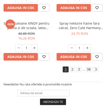
ADAUGA IN COS
ADAUGA IN COS
Set 35 baloane XINDY pentru
Spray netezire haine fara
-60%
prima zi de scoala, latex
calcat, Zero Cute Harmony
colorate, decoratiuni pentru
Misavan, 500 ml, 90043468
40,88 RON
24,70 RON
baieti si fete
16,26 RON
ADAUGA IN COS
ADAUGA IN COS
1
2
3
38
...
Newsletter
Nu rata ofertele si promotiile noastre