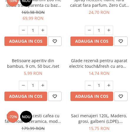
-59%
NOU
sticla transparenta cu baza
calcat fara parfum, Zero Cute
albastra, pentru cocktailuri,
Misavan, 500 ml, 90044243
169,98 RON
24,70 RON
elegante, reutilizabile
69,99 RON
ADAUGA IN COS
ADAUGA IN COS
Betisoare aperitiv din
Glade rezervă pentru aparat
bambus, 9 cm, 50 buc./set
electric touch&fresh cu aromă
Marine, 10 g
5,99 RON
14,74 RON
ADAUGA IN COS
ADAUGA IN COS
Set 24 piese, cesti cafea cu
Saci menajeri 120L, Madero,
-72%
NOU
farfurioare, ceramica, model
grosi, galbeni (LDPE),
modern verde, set complet
25buc/rola
179,99 RON
15,75 RON