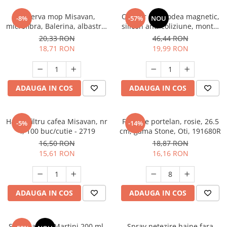
Rezerva mop Misavan,
Opritor usa podea magnetic,
-8%
-57%
NOU
microfibra, Balerina, albastru,
silicon anti-coliziune, montaj
rosu, verde. - 12103
fara gauri, silentios si
20,33 RON
46,44 RON
rezistent, baie sau interior,
18,71 RON
19,99 RON
albastru haze
ADAUGA IN COS
ADAUGA IN COS
Hartie filtru cafea Misavan, nr
Farfurie portelan, rosie, 26.5
-5%
-14%
4, 100 buc/cutie - 2719
cm, gama Stone, Oti, 191680R
16,50 RON
18,87 RON
15,61 RON
16,16 RON
ADAUGA IN COS
ADAUGA IN COS
Set 6 pahare Martini 200 ml,
Spray netezire haine fara