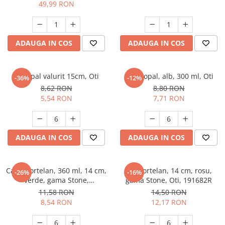
ceai/cafea
49,99 RON
ADAUGA IN COS
ADAUGA IN COS
Bol opal valurit 15cm, Oti
Cana opal, alb, 300 ml, Oti
-36%
-12%
8,62 RON
8,80 RON
5,54 RON
7,71 RON
ADAUGA IN COS
ADAUGA IN COS
Cana portelan, 360 ml, 14 cm,
Bol portelan, 14 cm, rosu,
-26%
-16%
verde, gama Stone,
gama Stone, Oti, 191682R
Oti,191683V
11,58 RON
14,50 RON
8,54 RON
12,17 RON