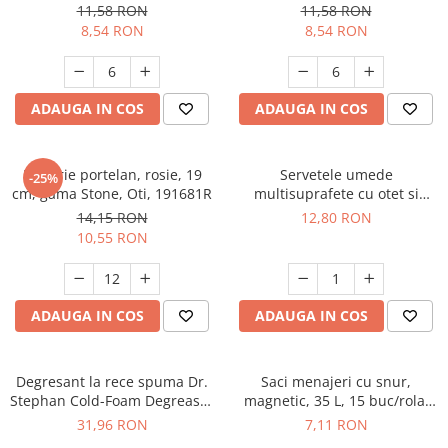
191683P
191683 R
11,58 RON
11,58 RON
8,54 RON
8,54 RON
ADAUGA IN COS
ADAUGA IN COS
Farfurie portelan, rosie, 19
Servetele umede
-25%
cm, gama Stone, Oti, 191681R
multisuprafete cu otet si
bicarbonat, 50 buc/set,
14,15 RON
12,80 RON
90040290
10,55 RON
ADAUGA IN COS
ADAUGA IN COS
Degresant la rece spuma Dr.
Saci menajeri cu snur,
Stephan Cold-Foam Degreaser
magnetic, 35 L, 15 buc/rola,
750ml, 90012914
Epack
31,96 RON
7,11 RON