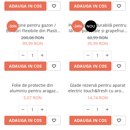
ADAUGA IN COS
ADAUGA IN COS
Margine pentru gazon /
Presă agrumi durabilă pentru
-50%
-34%
NOU
Borduri Flexibile din Plastic
lămâi, portocale și grapefruit,
pentru Gradina, 10 m, Calitate
ideală pentru restaurante și
200,06 RON
60,99 RON
Premium, Rezistente UV,
uz casnic
99,99 RON
39,99 RON
Instalare Ușoara, pentru Aleii,
Gazon, Straturi de Flori,
Negru
ADAUGA IN COS
ADAUGA IN COS
Folie de protectie din
Glade rezervă pentru aparat
aluminiu pentru aragaz
electric touch&fresh cu aromă
Ropack, 50 x 60 cm
Sandalwood, 10 g
5,07 RON
14,74 RON
ADAUGA IN COS
ADAUGA IN COS