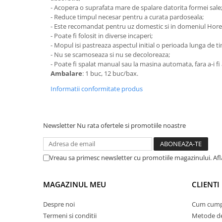
- Acopera o suprafata mare de spalare datorita formei sale
Suporturi si servetele
Suporturi si accesorii de baie
- Reduce timpul necesar pentru a curata pardoseala;
- Este recomandat pentru uz domestic si in domeniul Hore
Tacamuri si seturi
Uscatoare de rufe
- Poate fi folosit in diverse incaperi;
Taietoare manuale
- Mopul isi pastreaza aspectul initial o perioada lunga de t
- Nu se scamoseaza si nu se decoloreaza;
Tavi copt
- Poate fi spalat manual sau la masina automata, fara a-i fi a
Termosuri si cani termos
Ambalare
: 1 buc, 12 buc/bax.
Tigai si seturi
Informatii conformitate produs
Tirbusoane si dopuri
Tocatoare de bucatarie
Newsletter
Nu rata ofertele si promotiile noastre
Ustensile ornare prajituri
Vaze si boluri decorative
Vreau sa primesc newsletter cu promotiile magazinului. Afla
Vesela unica folosinta
MAGAZINUL MEU
CLIENTI
Despre noi
Cum cump
Termeni si conditii
Metode de