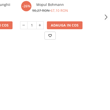
 unghii
Mopul Bohmann
Mop Vortex - 
-26%
90,27 RON
67,10 RON
 COS
ADAUGA IN COS