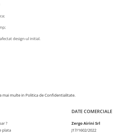
;
ca;
imp;
fectat design-ul initial.
 mai multe in Politica de Confidentialitate.
DATE COMERCIALE
ar ?
Zergo Airini Srl
 plata
J17/1602/2022