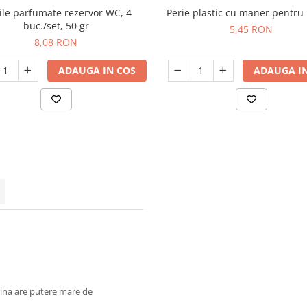
ile parfumate rezervor WC, 4
Perie plastic cu maner pentru
buc./set, 50 gr
5,45 RON
8,08 RON
ADAUGA IN COS
ADAUGA IN
rina are putere mare de