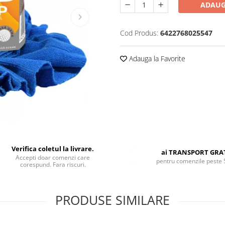
ADAUG
Cod Produs:
6422768025547
Adauga la Favorite
Verifica coletul la livrare.
ai TRANSPORT GRA
Accepti doar comenzi care
pentru comenzile peste 
corespund. Fara riscuri.
PRODUSE SIMILARE