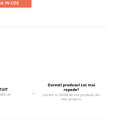
A IN COS
Doresti produsul cat mai
TUIT
repede?
500 Lei
Livram in 24/48 de ore produse din
stoc propriu.