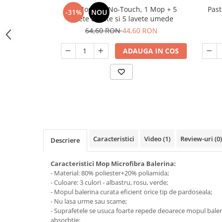
Odorizant toaleta
Oliviere
Set Mop OTI No-Touch, 1 Mop + 5
Past
-31%
NOU
lavete uscate si 5 lavete umede
Organizare si depozitare
Paie si decoratiuni cocktail
64,60 RON
44,60 RON
Perii Wc
Pensule, spatule si teluri bucatarie
Saci Menajeri
ADAUGA IN COS
Platouri si tavi servire
Silicon, spume si solutii tehnice
Polonice, linguri si clesti de
bucatarie
Solutie curatat covoare
Prese si storcatoare manuale
Solutii anticalcar
Rasnite si dozatoare condimente
Solutii curatare pete
Razatori si accesorii
Solutii curatat geamuri
Caracteristici
Video
(1)
Review-uri
(0)
Descriere
Scurgator vase
Solutii desfundat tevi
Servicii de masa
Solutii dezinfectante
Caracteristici Mop Microfibra Balerina:
Seturi ustensile pentru bucatarie
Solutii intretinere textile
- Material: 80% poliester+20% poliamida;
- Culoare: 3 culori - albastru, rosu, verde;
Site bucatarie
Solutii suprafete baie
- Mopul balerina curata eficient orice tip de pardoseala;
- Nu lasa urme sau scame;
Strecuratori
Solutii suprafete bucatarie
- Suprafetele se usuca foarte repede deoarece mopul bale
Suport tacamuri
Spalare si intretinere rufe
absorbtie;