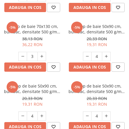
ADAUGA IN COS
ADAUGA IN COS
Prosop de baie 70x130 cm,
Prosop de baie 50x90 cm,
-5%
-5%
bumbac, densitate 500 g/mp,
bumbac, densitate 500 g/mp,
Grena
Rosu
38,13 RON
20,33 RON
36,22 RON
19,31 RON
ADAUGA IN COS
ADAUGA IN COS
Prosop de baie 50x90 cm,
Prosop de baie 50x90 cm,
-5%
-5%
bumbac, densitate 500 g/mp,
bumbac, densitate 500 g/mp,
Bleumarin
Maro
20,33 RON
20,33 RON
19,31 RON
19,31 RON
ADAUGA IN COS
ADAUGA IN COS