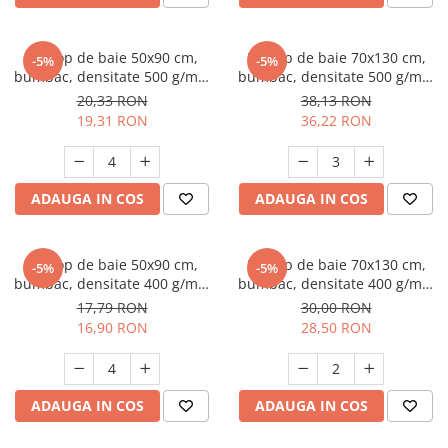
Prosop de baie 50x90 cm,
Prosop de baie 70x130 cm,
-5%
-5%
bumbac, densitate 500 g/mp,
bumbac, densitate 500 g/mp,
alb
Alb
20,33 RON
38,13 RON
19,31 RON
36,22 RON
ADAUGA IN COS
ADAUGA IN COS
Prosop de baie 50x90 cm,
Prosop de baie 70x130 cm,
-5%
-5%
bumbac, densitate 400 g/mp,
bumbac, densitate 400 g/mp,
alb
Alb
17,79 RON
30,00 RON
16,90 RON
28,50 RON
ADAUGA IN COS
ADAUGA IN COS