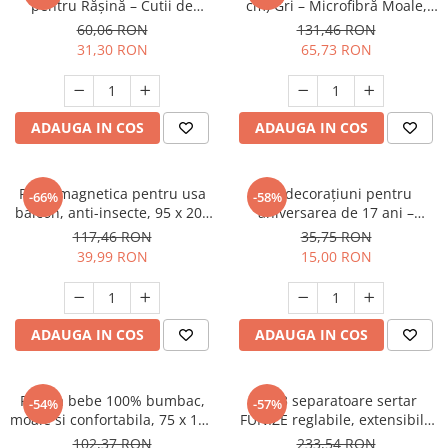
pentru Rășină – Cutii de
cm) Gri – Microfibră Moale,
Depozitare cu Capac,
Colțuri Adânci 40 cm
60,06 RON
131,46 RON
Suporturi pentru Lumânări,
31,30 RON
65,73 RON
Ghivece, Borcane Decorative
ADAUGA IN COS
ADAUGA IN COS
Plasa magnetica pentru usa
Set decorațiuni pentru
-66%
-58%
balcon, anti-insecte, 95 x 200
aniversarea de 17 ani –
cm, alb pur, fara benzi,
banner verde cu auriu,
117,46 RON
35,75 RON
instalare usoara, fara scule
triunghiuri, 24 de piese,
39,99 RON
15,00 RON
baloane “Happy Birthday”
pentru fete și băieți
ADAUGA IN COS
ADAUGA IN COS
Patura bebe 100% bumbac,
Set 3 separatoare sertar
-54%
-57%
moale si confortabila, 75 x 100
FUNIZE reglabile, extensibile
cm
32–58 cm, pentru haine,
102,37 RON
233,54 RON