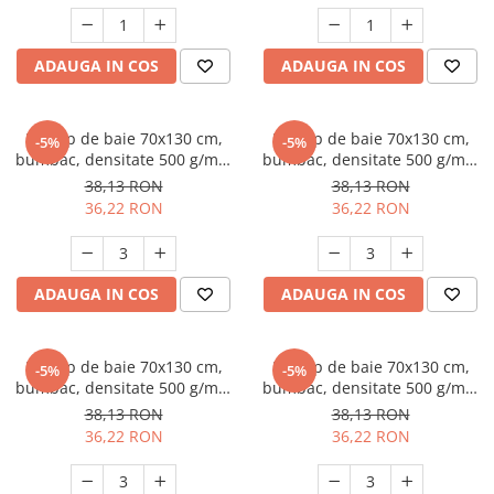
ADAUGA IN COS
ADAUGA IN COS
Prosop de baie 70x130 cm,
Prosop de baie 70x130 cm,
-5%
-5%
bumbac, densitate 500 g/mp,
bumbac, densitate 500 g/mp,
Maro
Verde
38,13 RON
38,13 RON
36,22 RON
36,22 RON
ADAUGA IN COS
ADAUGA IN COS
Prosop de baie 70x130 cm,
Prosop de baie 70x130 cm,
-5%
-5%
bumbac, densitate 500 g/mp,
bumbac, densitate 500 g/mp,
Rosu
Roz
38,13 RON
38,13 RON
36,22 RON
36,22 RON