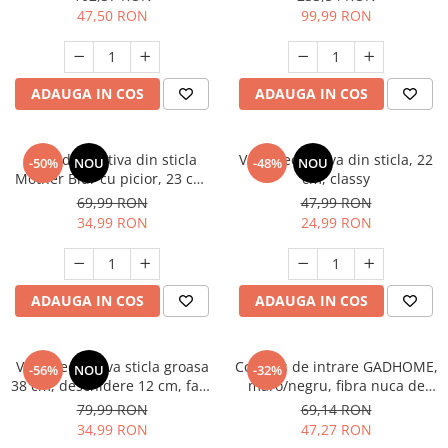
bucatarie, birou sau dulap, 10
47,50 RON
99,99 RON
cm inaltime
ADAUGA IN COS
ADAUGA IN COS
Vaza decorativa din sticla
Vaza decorativa din sticla, 22
-50%
NOU
-48%
NOU
Mother Blur cu picior, 23 cm,
cm, classy
model floral gravat, design
69,99 RON
47,99 RON
elegant transparent
34,99 RON
24,99 RON
ADAUGA IN COS
ADAUGA IN COS
Vaza decorativa sticla groasa
Covoras de intrare GADHOME,
-56%
NOU
-32%
38 cm, deschidere 12 cm, fara
maro/negru, fibra nuca de
baza, suport lumanare tip
cocos, 60 x 40 cm
79,99 RON
69,14 RON
lanterna, decor masa elegant,
34,99 RON
47,27 RON
evenimente si restaurante