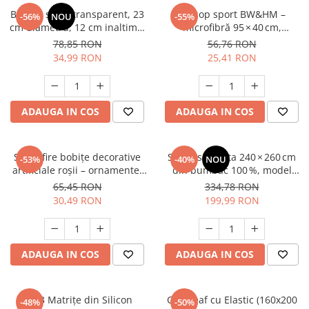
Bol din sticla transparent, 23
Prosop sport BW&HM –
-56%
NOU
-55%
cm diametru, 12 cm inaltime,
microfibră 95 × 40 cm,
bol servire salata, fructe,
compact, absorbant – ideal
78,85 RON
56,76 RON
desert, multifunctional
sală, fitness, antrenamente,
34,99 RON
25,41 RON
albastru
ADAUGA IN COS
ADAUGA IN COS
Set12 fire bobițe decorative
Set husa pilota 240 × 260 cm
-53%
-40%
NOU
artificiale roșii – ornamente,
din bumbac 100 %, model
coronițe și aranjamente
geometric marmură gri‑alb,
65,45 RON
334,78 RON
cu fermoar + 2 fețe pernă
30,49 RON
199,99 RON
65 × 65 cm
ADAUGA IN COS
ADAUGA IN COS
Set 3 Matrițe din Silicon
Cearceaf cu Elastic (160x200
-48%
-50%