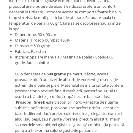
dintre cele mai prestigioase in domeniul textilelor. Astfel,
prosopul are o putere de absortie ridicata si ofera un confort
deosebit la utilizare. Totodata acesta se comporta foarte bine in
timp si rezista la multiple cicluri de utilizare. Se poate spala la
temperaturi de pana la 60 gr C fara sa se decoloreze sau sa intre
la apa.
Dimensiune: 50 x 90 cm
Material: Prosop bumbac 100%
Densitate: 500 g/mp
Fabricat: Pakistan
Ingrijire: Spalare manuala / Masina de spalat - Spalare 60
grade, fara inalbitor.
Cu o densitate de
500 grame
pe metru pătrat, aceste
prosoape oferă un nivel de absorbție excelent și o senzație
extrem de moale pe piele. Materialul de înaltă calitate conferă
prosoapelor o textură fină și catifelată, permițându-ți să te
usuci cu blândețe și confort după fiecare baie sau duș.
Prosopul Greek
este disponibil într-o varietate de nuanțe
subtile și sofisticate, potrivindu-se perfect oricărui decor de
baie. Indiferent dacă preferi culori neutre și elegante, cum ar fi
albul sau bejul, sau nuanțe vibrante, precum albastrul marin
sau verdele smarald, vei găsi cu siguranță combinația potrivită
pentru a-ți exprima stilul și gusturile personale.