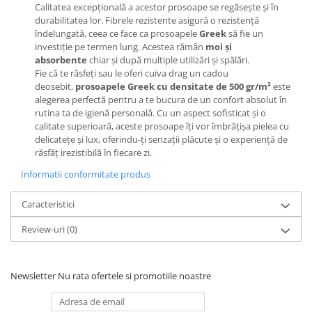
Calitatea excepțională a acestor prosoape se regăsește și în
durabilitatea lor. Fibrele rezistente asigură o rezistență
îndelungată, ceea ce face ca prosoapele
Greek
să fie un
investiție pe termen lung. Acestea rămân
moi și
absorbente
chiar și după multiple utilizări și spălări.
Fie că te răsfeți sau le oferi cuiva drag un cadou
deosebit,
prosoapele Greek cu densitate de 500 gr/m²
este
alegerea perfectă pentru a te bucura de un confort absolut în
rutina ta de igienă personală. Cu un aspect sofisticat și o
calitate superioară, aceste prosoape îți vor îmbrățișa pielea cu
delicatețe și lux, oferindu-ți senzații plăcute și o experiență de
răsfăț irezistibilă în fiecare zi.
Informatii conformitate produs
Caracteristici
Review-uri
(0)
Newsletter
Nu rata ofertele si promotiile noastre