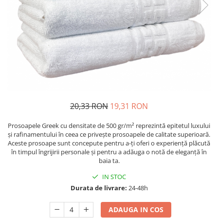
Ceainice si infuzoare
Detergenti Bucatarie
Luciu si balsam de buze
Curatatoare Legume si fructe
Detergenti Mobila
Produse dezinfectante
Cutii alimentare
Detergenti Podele
Produse incontinenta
Cutite si seturi de cutite
Detergenti Universali
Produse manichiura si pedichiura
Eletrocasnice bucatarie
Dezinfectant toaleta
Sampon
Expresoare
Dispensere
Sapunuri
Farfurii
Folii si pungi alimentare
Scutece si chilotei
20,33 RON
19,31 RON
Foarfece bucatarie
Inalbitor rufe si apret
Servetele si dischete demachiante
Forme prajituri
Prosoapele Greek cu densitate de 500 gr/m² reprezintă epitetul luxului
Insecticide
Servetele umede
și rafinamentului în ceea ce privește prosoapele de calitate superioară.
Frapiere si clesti gheata
Aceste prosoape sunt concepute pentru a-ți oferi o experiență plăcută
Intretinere si cosmetica auto
Spuma si gel de ras
Genti termo-izolante
în timpul îngrijirii personale și pentru a adăuga o notă de eleganță în
baia ta.
Manusi unica folosinta
Spumant si Sare de baie
Ibrice
Maturi, mopuri si galeti
tratamente si ingrijire corp
IN STOC
Masini de tocat manuale
Durata de livrare:
24-48h
Mese de calcat
Tratamente si masca de par
Oale si cratite
Odorizant camera
ADAUGA IN COS
Oale sub presiune