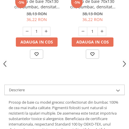
Prosop de baie 70x130
Prosop de baie 70x130
P
-5%
-5%
cm, bumbac, densitate
cm, bumbac, densitate
c
Suporturi si servetele
Suporturi si accesorii de baie
500 g/mp, Rosu
500 g/mp, Maro
38,13 RON
38,13 RON
Tacamuri si seturi
Uscatoare de rufe
36,22 RON
36,22 RON
Taietoare manuale
Tavi copt
ADAUGA IN COS
ADAUGA IN COS
Termosuri si cani termos
Tigai si seturi
Tirbusoane si dopuri
Tocatoare de bucatarie
Ustensile ornare prajituri
Vaze si boluri decorative
Descriere
Vesela unica folosinta
Prosop de baie cu model grecesc confectionat din bumbac 100%
de cea mai inalta calitate. Pigmentii folositi sunt naturali si
rezistenti la spalari multiple. De asemenea este testat impotriva
substantelor toxice si alergenice. Beneficiaza de certificare
internationala, respectand Standard 100 by OEKO-TEX, unul