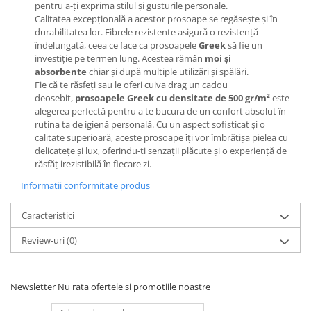
pentru a-ți exprima stilul și gusturile personale.
Calitatea excepțională a acestor prosoape se regăsește și în
durabilitatea lor. Fibrele rezistente asigură o rezistență
îndelungată, ceea ce face ca prosoapele
Greek
să fie un
investiție pe termen lung. Acestea rămân
moi și
absorbente
chiar și după multiple utilizări și spălări.
Fie că te răsfeți sau le oferi cuiva drag un cadou
deosebit,
prosoapele Greek cu densitate de 500 gr/m²
este
alegerea perfectă pentru a te bucura de un confort absolut în
rutina ta de igienă personală. Cu un aspect sofisticat și o
calitate superioară, aceste prosoape îți vor îmbrățișa pielea cu
delicatețe și lux, oferindu-ți senzații plăcute și o experiență de
răsfăț irezistibilă în fiecare zi.
Informatii conformitate produs
Caracteristici
Review-uri
(0)
Newsletter
Nu rata ofertele si promotiile noastre