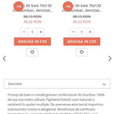
Prosop de baie 70x130
Prosop de baie 70x130
P
Suporturi si servetele
Suporturi si accesorii de baie
-5%
-5%
cm, bumbac, densitate
cm, bumbac, densitate
c
Tacamuri si seturi
Uscatoare de rufe
500 g/mp, Rosu
500 g/mp, Maro
38,13 RON
38,13 RON
36,22 RON
36,22 RON
Taietoare manuale
Tavi copt
Termosuri si cani termos
ADAUGA IN COS
ADAUGA IN COS
Tigai si seturi
Tirbusoane si dopuri
Tocatoare de bucatarie
Ustensile ornare prajituri
Vaze si boluri decorative
Descriere
Vesela unica folosinta
Prosop de baie cu model grecesc confectionat din bumbac 100%
de cea mai inalta calitate. Pigmentii folositi sunt naturali si
rezistenti la spalari multiple. De asemenea este testat impotriva
substantelor toxice si alergenice. Beneficiaza de certificare
internationala, respectand Standard 100 by OEKO-TEX, unul