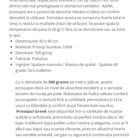
dintre cele mai prestigioase in domeniul textilelor. Astfel,
prosopul are o putere de absortie ridicata si ofera un confort
deosebit la utilizare. Totodata acesta se comporta foarte bine in
timp si rezista la multiple cicluri de utilizare. Se poate spala la
temperaturi de pana la 60 gr C fara sa se decoloreze sau sa intre
la apa.
Dimensiune: 50 x 90 cm
Material: Prosop bumbac 100%
Densitate: 500 g/mp
Fabricat: Pakistan
Ingrijire: Spalare manuala / Masina de spalat - Spalare 60
grade, fara inalbitor.
Cu o densitate de
500 grame
pe metru pătrat, aceste
prosoape oferă un nivel de absorbție excelent și o senzație
extrem de moale pe piele. Materialul de înaltă calitate conferă
prosoapelor o textură fină și catifelată, permițându-ți să te
usuci cu blândețe și confort după fiecare baie sau duș.
Prosopul Greek
este disponibil într-o varietate de nuanțe
subtile și sofisticate, potrivindu-se perfect oricărui decor de
baie. Indiferent dacă preferi culori neutre și elegante, cum ar fi
albul sau bejul, sau nuanțe vibrante, precum albastrul marin
sau verdele smarald, vei găsi cu siguranță combinația potrivită