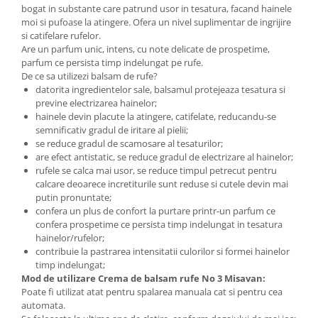
bogat in substante care patrund usor in tesatura, facand hainele
moi si pufoase la atingere. Ofera un nivel suplimentar de ingrijire
si catifelare rufelor.
Are un parfum unic, intens, cu note delicate de prospetime,
parfum ce persista timp indelungat pe rufe.
De ce sa utilizezi balsam de rufe?
datorita ingredientelor sale, balsamul protejeaza tesatura si
previne electrizarea hainelor;
hainele devin placute la atingere, catifelate, reducandu-se
semnificativ gradul de iritare al pielii;
se reduce gradul de scamosare al tesaturilor;
are efect antistatic, se reduce gradul de electrizare al hainelor;
rufele se calca mai usor, se reduce timpul petrecut pentru
calcare deoarece incretiturile sunt reduse si cutele devin mai
putin pronuntate;
confera un plus de confort la purtare printr-un parfum ce
confera prospetime ce persista timp indelungat in tesatura
hainelor/rufelor;
contribuie la pastrarea intensitatii culorilor si formei hainelor
timp indelungat;
Mod de utilizare Crema de balsam rufe No 3 Misavan:
Poate fi utilizat atat pentru spalarea manuala cat si pentru cea
automata.