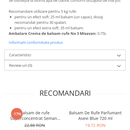
Se folosește la ultima apa de clatire, conform dozajului de mai jos:
Recomandare utilizare pentru 5 kg rufe:
pentru un efect soft: 25 ml balsam (un capac), dozaj
recomandat pentru 30 spalari;
pentru un efect extra soft: 35 ml balsam.
Ambalare
Crema de balsam rufe No 3 Misavan
:
0.75L
Informatii conformitate produs
Caracteristici
Review-uri
(0)
RECOMANDARI
Balsam de rufe
Balsam De Rufe Parfumant
-17%
Superconcentrat Semana
Asevi Blue 720 ml
Perfumes of Night Gold
22,88 RON
19,72 RON
Fever, 66 spalari, 1.65l