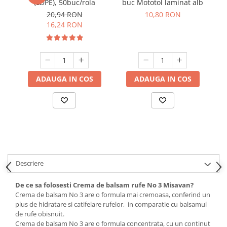
(LDPE), 50buc/rola
buc Mototol laminat alb
ur
Suporturi si servetele
Suporturi si accesorii de baie
20,94 RON
10,80 RON
16,24 RON
Tacamuri si seturi
Uscatoare de rufe
Taietoare manuale
Tavi copt
Termosuri si cani termos
ADAUGA IN COS
ADAUGA IN COS
Tigai si seturi
Tirbusoane si dopuri
Tocatoare de bucatarie
Ustensile ornare prajituri
Vaze si boluri decorative
Descriere
Vesela unica folosinta
De ce sa folosesti Crema de balsam rufe No 3 Misavan?
Crema de balsam No 3 are o formula mai cremoasa, conferind un
plus de hidratare si catifelare rufelor, in comparatie cu balsamul
de rufe obisnuit.
Crema de balsam No 3 are o formula concentrata, cu un continut