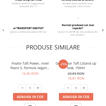
conform politicii magazinului.
Accepti doar comenzi care
Suporturi si servetele
Suporturi si accesorii de baie
Consulta aici <<
corespund. Fara riscuri.
Tacamuri si seturi
Uscatoare de rufe
Taietoare manuale
Doresti produsul cat mai
Tavi copt
ai TRANSPORT GRATUIT
repede?
pentru comenzile peste 500 Lei
Livram in 24/48 de ore produse din
Termosuri si cani termos
stoc propriu.
Tigai si seturi
PRODUSE SIMILARE
Tirbusoane si dopuri
Tocatoare de bucatarie
Fixativ Taft Power, nivel
Gel de par Taft LStand up
Ustensile ornare prajituri
-21%
fixare 5, formula vegana,
look, 150ml
Vaze si boluri decorative
250 ml
16,96 RON
23,83 RON
18,81 RON
Vesela unica folosinta
ADAUGA IN COS
ADAUGA IN COS