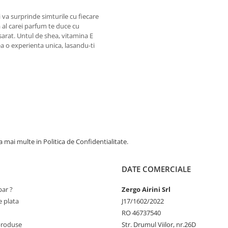
ti va surprinde simturile cu fiecare
al carei parfum te duce cu
sarat. Untul de shea, vitamina E
rea o experienta unica, lasandu-ti
 mai multe in Politica de Confidentialitate.
DATE COMERCIALE
ar ?
Zergo Airini Srl
 plata
J17/1602/2022
RO 46737540
produse
Str. Drumul Viilor, nr.26D