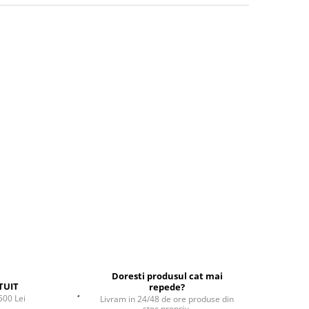
Doresti produsul cat mai
TUIT
repede?
500 Lei
Livram in 24/48 de ore produse din
stoc propriu.