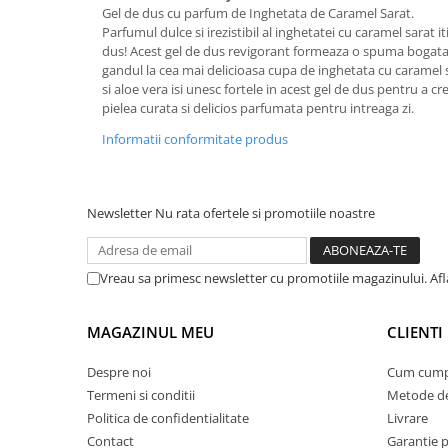
Gel de dus cu parfum de Inghetata de Caramel Sarat.
Suporturi si servetele
Suporturi si accesorii de baie
Parfumul dulce si irezistibil al inghetatei cu caramel sarat i
dus! Acest gel de dus revigorant formeaza o spuma bogata 
Tacamuri si seturi
Uscatoare de rufe
gandul la cea mai delicioasa cupa de inghetata cu caramel 
Taietoare manuale
si aloe vera isi unesc fortele in acest gel de dus pentru a c
pielea curata si delicios parfumata pentru intreaga zi.
Tavi copt
Informatii conformitate produs
Termosuri si cani termos
Tigai si seturi
Tirbusoane si dopuri
Newsletter
Nu rata ofertele si promotiile noastre
Tocatoare de bucatarie
Ustensile ornare prajituri
Vreau sa primesc newsletter cu promotiile magazinului. Afla
Vaze si boluri decorative
MAGAZINUL MEU
CLIENTI
Vesela unica folosinta
Despre noi
Cum cump
Termeni si conditii
Metode de
Politica de confidentialitate
Livrare
Contact
Garantie 