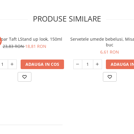
PRODUSE SIMILARE
 par Taft LStand up look, 150ml
Servetele umede bebelusi, Mis
%
buc
23,83 RON
18,81 RON
6,61 RON
ADAUGA IN COS
ADAUGA IN