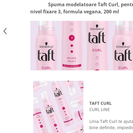
Spuma modelatoare Taft Curl, pentru p
Suporturi si servetele
Suporturi si accesorii de baie
nivel fixare 3, formula vegana, 200 ml
Tacamuri si seturi
Uscatoare de rufe
Taietoare manuale
Tavi copt
Termosuri si cani termos
Tigai si seturi
Tirbusoane si dopuri
Tocatoare de bucatarie
Ustensile ornare prajituri
Vaze si boluri decorative
Vesela unica folosinta
TAFT CURL
CURL LINE
Linia Taft Curl te ajut
bine definite, impiedi