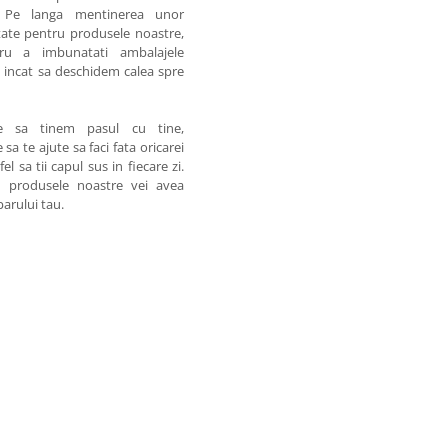
a. Pe langa mentinerea unor
itate pentru produsele noastre,
ru a imbunatati ambalajele
el incat sa deschidem calea spre
te sa tinem pasul cu tine,
a te ajute sa faci fata oricarei
l sa tii capul sus in fiecare zi.
u produsele noastre vei avea
arului tau.