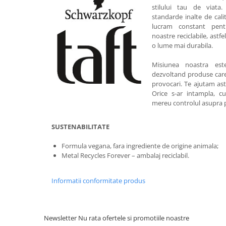
stilului tau de viat
standarde inalte de cal
lucram constant pent
noastre reciclabile, astf
o lume mai durabila.
Misiunea noastra es
dezvoltand produse care s
provocari. Te ajutam astfe
Orice s-ar intampla, c
mereu controlul asupra p
SUSTENABILITATE
Formula vegana, fara ingrediente de origine animala;
Metal Recycles Forever – ambalaj reciclabil.
Informatii conformitate produs
Newsletter
Nu rata ofertele si promotiile noastre