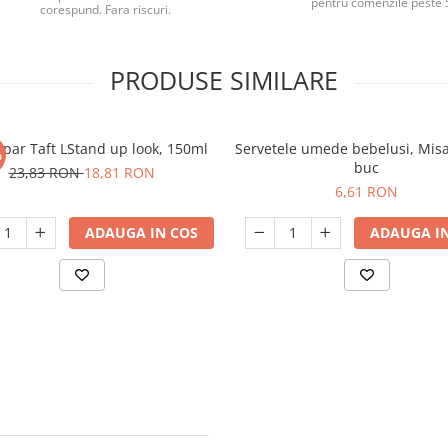
pentru comenzile peste 
corespund. Fara riscuri.
PRODUSE SIMILARE
 par Taft LStand up look, 150ml
Servetele umede bebelusi, Mis
%
buc
23,83 RON
18,81 RON
6,61 RON
ADAUGA IN COS
ADAUGA IN