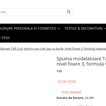
NGRIJIRE PERSONALA SI COSMETICE
TEXTILE & DECORATIUNI
E STOC
oare Taft Curl, pentru par cret sau cu bucle, nivel fixare 3, formula vegana
Spuma modelatoare Taft
nivel fixare 3, formula
Taft
16,96 RON
STOC EPUIZAT
Durata de livrare:
24-48h