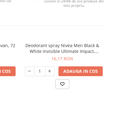
500 Lei
Livram in 24/48 de ore produse din
stoc propriu.
avan, 72
Deodorant spray Nivea Men Black &
Perna 
-65%
White Invisible Ultimate Impact,
transform
masculin, 150 ml
umplere cu ha
16,17 RON
99,
 COS
ADAUGA IN COS