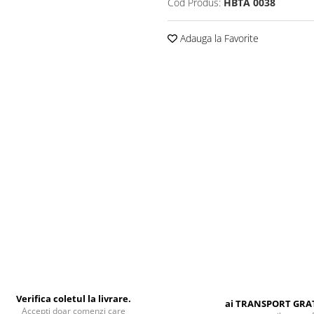
Cod Produs:
HBTA 0038
Adauga la Favorite
Verifica coletul la livrare.
ai TRANSPORT GRA
Accepti doar comenzi care