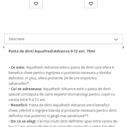
Suporturi si servetele
Suporturi si accesorii de baie
Tacamuri si seturi
Uscatoare de rufe
Taietoare manuale
Tavi copt
Descriere
Termosuri si cani termos
Tigai si seturi
Pasta de dinti AquafreshAdvance 9-12 ani, 75ml
Tirbusoane si dopuri
•
Ce este:
Aquafresh Advance este o pasta de dinti care ofera 6
Tocatoare de bucatarie
beneficii cheie pentru ingrijirea si protectia necesara a dintilor
Ustensile ornare prajituri
definitivi. In plus, ofera protectie 24 de ore impotriva
zaharurilor*.
Vaze si boluri decorative
•
Cui se adreseaza:
Aquafresh Advance este o pasta de dinti
special conceputa de catre expertii stomatologi pentru copiii cu
Vesela unica folosinta
varsta intre 9 si 12 ani.
•
Beneficii
: Pasta de dinti Aquafresh Advance are 6 beneficii
cheie, oferind o ingrijire blanda si protectie necesara pentru dinti
definitivi mai puternici si gingii mai sanatoase**.
•
De ce sa alegi:
Cei mai multi dinti definitivi apar intre varsta de
9 si 12 ani, mai multi decat in orice alta perioada a vietii. Smaltul