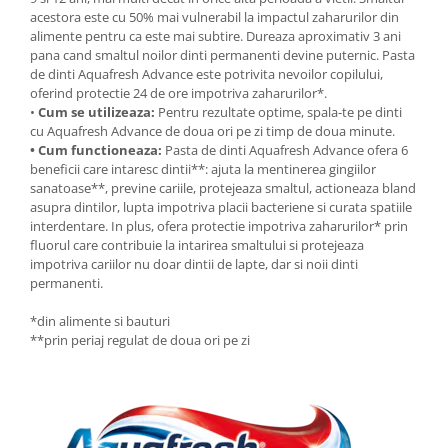
acestora este cu 50% mai vulnerabil la impactul zaharurilor din
alimente pentru ca este mai subtire. Dureaza aproximativ 3 ani
pana cand smaltul noilor dinti permanenti devine puternic. Pasta
de dinti Aquafresh Advance este potrivita nevoilor copilului,
oferind protectie 24 de ore impotriva zaharurilor*.
•
Cum se utilizeaza:
Pentru rezultate optime, spala-te pe dinti
cu Aquafresh Advance de doua ori pe zi timp de doua minute.
• Cum functioneaza:
Pasta de dinti Aquafresh Advance ofera 6
beneficii care intaresc dintii**: ajuta la mentinerea gingiilor
sanatoase**, previne cariile, protejeaza smaltul, actioneaza bland
asupra dintilor, lupta impotriva placii bacteriene si curata spatiile
interdentare. In plus, ofera protectie impotriva zaharurilor* prin
fluorul care contribuie la intarirea smaltului si protejeaza
impotriva cariilor nu doar dintii de lapte, dar si noii dinti
permanenti.
*din alimente si bauturi
**prin periaj regulat de doua ori pe zi