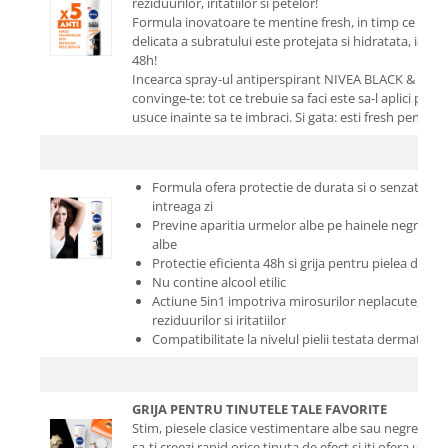
reziduurilor, iritatiilor si petelor!
Formula inovatoare te mentine fresh, in timp ce are gri
delicata a subratului este protejata si hidratata, iar 
48h!
Incearca spray-ul antiperspirant NIVEA BLACK & WH
convinge-te: tot ce trebuie sa faci este sa-l aplici pe piel
usuce inainte sa te imbraci. Si gata: esti fresh pentru i
Formula ofera protectie de durata si o senzatie r
intreaga zi
Previne aparitia urmelor albe pe hainele negre si 
albe
Protectie eficienta 48h si grija pentru pielea delica
Nu contine alcool etilic
Actiune 5in1 impotriva mirosurilor neplacute, trans
reziduurilor si iritatiilor
Compatibilitate la nivelul pielii testata dermatolog
GRIJA PENTRU TINUTELE TALE FAVORITE
Stim, piesele clasice vestimentare albe sau negre sunt
sa-ti creezi rapid orice tinuta de efect si iti ofera un l