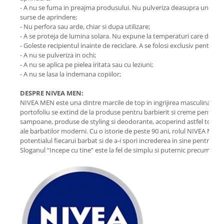
- A nu se fuma in preajma produsului. Nu pulveriza deasupra unei flac
surse de aprindere;
- Nu perfora sau arde, chiar si dupa utilizare;
- A se proteja de lumina solara. Nu expune la temperaturi care depas
- Goleste recipientul inainte de reciclare. A se folosi exclusiv pentru 
- A nu se pulveriza in ochi;
- A nu se aplica pe pielea iritata sau cu leziuni;
- A nu se lasa la indemana copiilor;
DESPRE NIVEA MEN:
NIVEA MEN este una dintre marcile de top in ingrijirea masculina, la 
portofoliu se extind de la produse pentru barbierit si creme pentru te
sampoane, produse de styling si deodorante, acoperind astfel toate n
ale barbatilor moderni. Cu o istorie de peste 90 ani, rolul NIVEA MEN 
potentialul fiecarui barbat si de a-i spori increderea in sine pentru a r
Sloganul “Incepe cu tine” este la fel de simplu si puternic precum p