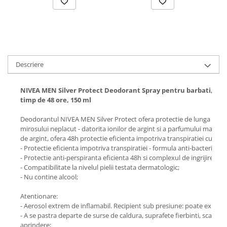
Descriere
NIVEA MEN Silver Protect Deodorant Spray pentru barbati, anti
timp de 48 ore, 150 ml
Deodorantul NIVEA MEN Silver Protect ofera protectie de lunga durata
mirosului neplacut - datorita ionilor de argint si a parfumului mascul
de argint, ofera 48h protectie eficienta impotriva transpiratiei cu u
- Protectie eficienta impotriva transpiratiei - formula anti-bacteriana c
- Protectie anti-perspiranta eficienta 48h si complexul de ingrijire 
- Compatibilitate la nivelul pielii testata dermatologic;
- Nu contine alcool;
Atentionare:
- Aerosol extrem de inflamabil. Recipient sub presiune: poate exploda 
- A se pastra departe de surse de caldura, suprafete fierbinti, scantei, f
aprindere;