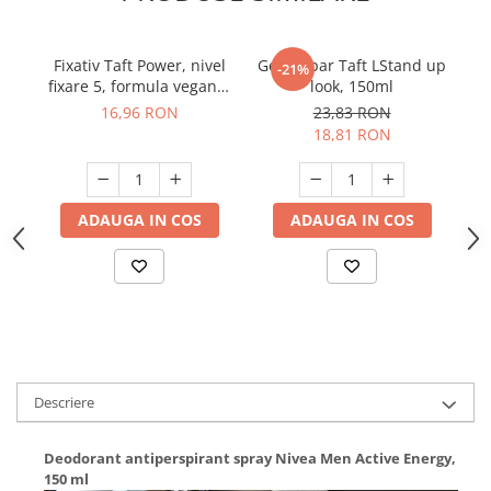
Suporturi si servetele
Suporturi si accesorii de baie
Tacamuri si seturi
Uscatoare de rufe
Fixativ Taft Power, nivel
Gel de par Taft LStand up
-21%
fixare 5, formula vegana,
look, 150ml
Taietoare manuale
250 ml
16,96 RON
23,83 RON
Tavi copt
18,81 RON
Termosuri si cani termos
Tigai si seturi
ADAUGA IN COS
ADAUGA IN COS
Tirbusoane si dopuri
Tocatoare de bucatarie
Ustensile ornare prajituri
Vaze si boluri decorative
Vesela unica folosinta
Descriere
Deodorant antiperspirant spray Nivea Men Active Energy,
150 ml