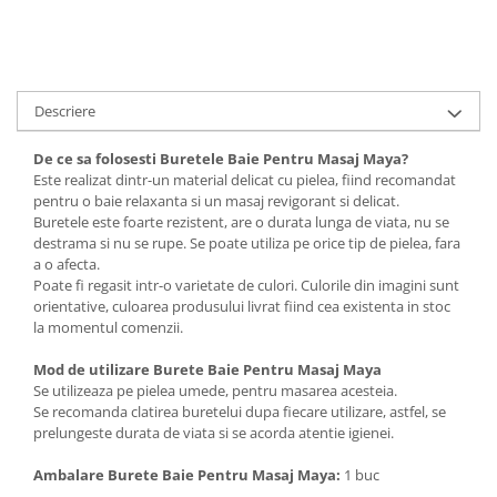
Suporturi si servetele
Suporturi si accesorii de baie
Tacamuri si seturi
Uscatoare de rufe
Taietoare manuale
Descriere
Tavi copt
De ce sa folosesti Buretele Baie Pentru Masaj Maya?
Termosuri si cani termos
Este realizat dintr-un material delicat cu pielea, fiind recomandat
Tigai si seturi
pentru o baie relaxanta si un masaj revigorant si delicat.
Buretele este foarte rezistent, are o durata lunga de viata, nu se
Tirbusoane si dopuri
destrama si nu se rupe. Se poate utiliza pe orice tip de pielea, fara
a o afecta.
Tocatoare de bucatarie
Poate fi regasit intr-o varietate de culori. Culorile din imagini sunt
Ustensile ornare prajituri
orientative, culoarea produsului livrat fiind cea existenta in stoc
la momentul comenzii.
Vaze si boluri decorative
Vesela unica folosinta
Mod de utilizare
Burete Baie Pentru Masaj Maya
Se utilizeaza pe pielea umede, pentru masarea acesteia.
Se recomanda clatirea buretelui dupa fiecare utilizare, astfel, se
prelungeste durata de viata si se acorda atentie igienei.
Ambalare Burete Baie Pentru Masaj Maya:
1 buc