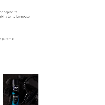
ilor neplacute
imbina tente lemnoase
h puternic!