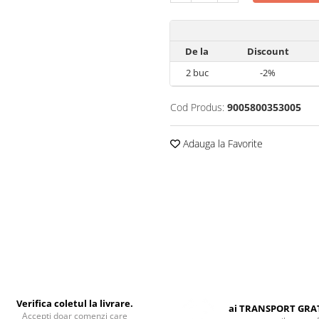
De la
Discount
2
buc
-2%
Cod Produs:
9005800353005
Adauga la Favorite
Verifica coletul la livrare.
ai TRANSPORT GRA
Accepti doar comenzi care