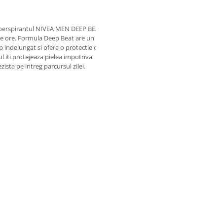
tiperspirantul NIVEA MEN DEEP BEAT ofera
8 de ore. Formula Deep Beat are un parfum
 indelungat si ofera o protectie de
ul iti protejeaza pielea impotriva
zista pe intreg parcursul zilei.