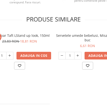
pentru comenzile peste 
corespund. Fara riscuri.
PRODUSE SIMILARE
 par Taft LStand up look, 150ml
Servetele umede bebelusi, Mis
%
buc
23,83 RON
18,81 RON
6,61 RON
ADAUGA IN COS
ADAUGA IN