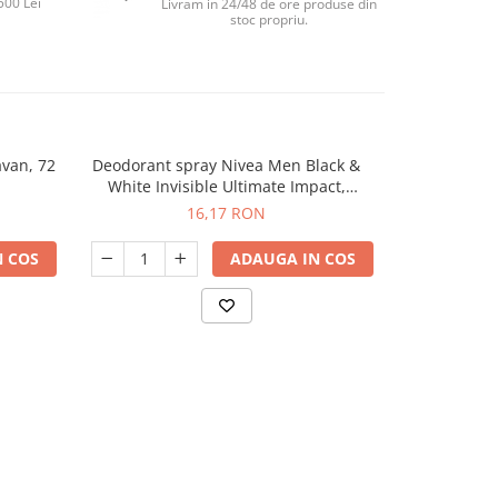
500 Lei
Livram in 24/48 de ore produse din
stoc propriu.
avan, 72
Deodorant spray Nivea Men Black &
Perna 
-65%
White Invisible Ultimate Impact,
transform
masculin, 150 ml
umplere cu ha
16,17 RON
99,
 COS
ADAUGA IN COS