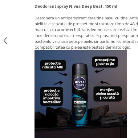
Deodorant spray Nivea Deep Beat, 150 ml
Suporturi si servetele
Suporturi si accesorii de baie
Tacamuri si seturi
Uscatoare de rufe
Descopera un antiperspirant care tine pasul cu tine! An
pielii tale senzatia de prospetime si curatare timp de 4
Taietoare manuale
masculin cu arome echilibrate, lemnoase care rezista timp
incredere impotriva transpiratiei. In plus, anti-perspirant
Tavi copt
bacteriilor, nu lasa pete pe piele, iar parfumul echilibrat re
Termosuri si cani termos
Compatibilitatea cu pielea este testata dermatologic.
Tigai si seturi
Tirbusoane si dopuri
Tocatoare de bucatarie
Ustensile ornare prajituri
Vaze si boluri decorative
Vesela unica folosinta