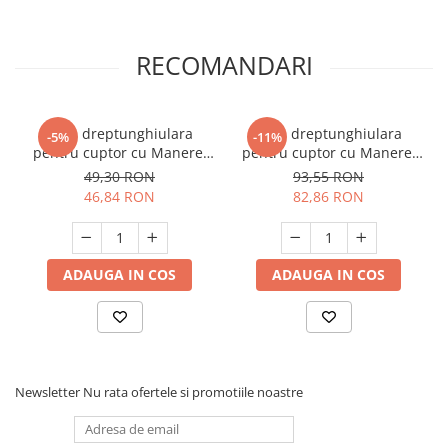
RECOMANDARI
Tava dreptunghiulara
Tava dreptunghiulara
-5%
-11%
pentru cuptor cu Manere,
pentru cuptor cu Manere,
Ceramica, 25.5x17x6.5cm
Ceramica, 34x24.5x7.5cm
49,30 RON
93,55 RON
46,84 RON
82,86 RON
ADAUGA IN COS
ADAUGA IN COS
Newsletter
Nu rata ofertele si promotiile noastre