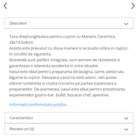
Suporturi si servetele
Suporturi si accesorii de baie
Tacamuri si seturi
Uscatoare de rufe
Descriere
Taietoare manuale
Tavi copt
Tava dreptunghiulara pentru cuptor cu Manere, Ceramica,
28x14.5x8cm
Termosuri si cani termos
Acesta este prevazut cu doua manere si se poate utiliza in cuptor,
in conditii de siguranta.
Tigai si seturi
Manerele sunt perfect integrate, sunt extrem de rezistente si
Tirbusoane si dopuri
garanteaza o aderenta excelenta in orice situatie.
Vasul este ideal pentru prepararea de lasagna, carne, peste sau
Tocatoare de bucatarie
legume la cuptor. Deoarece vasul nu este adanc, veti putea
obtine rumenirea si crusta crocanta pe partea superioara a
Ustensile ornare prajituri
preparatelor. De asemenea, vasul este ideal pentru prezentarea
Vaze si boluri decorative
experientelor gastro-bar, bufet, bucatar-chef, aperitive.
Vesela unica folosinta
Informatii conformitate produs
Caracteristici
Review-uri
(0)