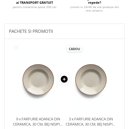
ai TRANSPORT GRATUIT
repede?
Suporturi si servetele
Suporturi si accesorii de baie
pentru comenzile peste 500 Lei
Livram in 24/48 de ore produse din
stoc propriu.
Tacamuri si seturi
Uscatoare de rufe
Taietoare manuale
PACHETE SI PROMOTII
Tavi copt
Termosuri si cani termos
CADOU
Tigai si seturi
Tirbusoane si dopuri
Tocatoare de bucatarie
Ustensile ornare prajituri
Vaze si boluri decorative
Vesela unica folosinta
9 x FARFURIE ADANCA DIN
3 x FARFURIE ADANCA DIN
CERAMICA, 30 CM, BEJ NISIPIU,
CERAMICA, 30 CM, BEJ NISIPIU,