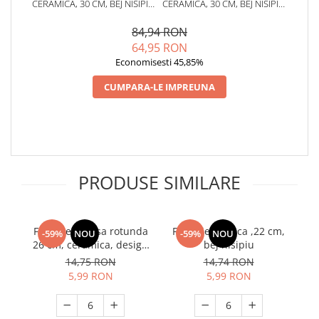
CERAMICA, 30 CM, BEJ NISIPIU,
CERAMICA, 30 CM, BEJ NISIPIU,
PENTRU SERVIRE MASA
PENTRU SERVIRE MASA
84,94 RON
64,95 RON
Economisesti 45,85%
CUMPARA-LE IMPREUNA
PRODUSE SIMILARE
Farfurie intinsa rotunda
Farfurie adanca ,22 cm,
So
-59%
NOU
-59%
NOU
26 cm, ceramica, design
bej nisipiu
cm
modern, rezistenta, usor
14,75 RON
14,74 RON
de curatat
5,99 RON
5,99 RON