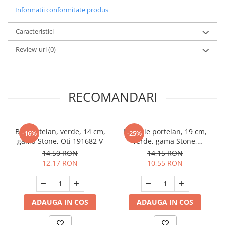
Informatii conformitate produs
Caracteristici
Review-uri
(0)
RECOMANDARI
Bol portelan, verde, 14 cm,
Farfurie portelan, 19 cm,
-16%
-25%
gama Stone, Oti 191682 V
verde, gama Stone,
Oti,191681V
14,50 RON
14,15 RON
12,17 RON
10,55 RON
ADAUGA IN COS
ADAUGA IN COS