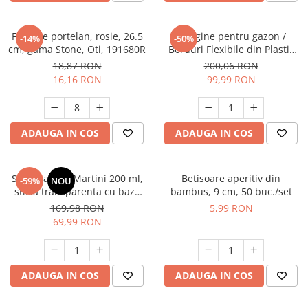
Farfurie portelan, rosie, 26.5
Margine pentru gazon /
-14%
-50%
cm, gama Stone, Oti, 191680R
Borduri Flexibile din Plastic
pentru Gradina, 10 m, Calitate
18,87 RON
200,06 RON
Premium, Rezistente UV,
16,16 RON
99,99 RON
Instalare Ușoara, pentru Aleii,
Gazon, Straturi de Flori,
Negru
ADAUGA IN COS
ADAUGA IN COS
Set 6 pahare Martini 200 ml,
Betisoare aperitiv din
-59%
NOU
sticla transparenta cu baza
bambus, 9 cm, 50 buc./set
albastra, pentru cocktailuri,
169,98 RON
5,99 RON
elegante, reutilizabile
69,99 RON
ADAUGA IN COS
ADAUGA IN COS