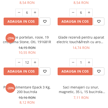
8,54 RON
8,54 RON
ADAUGA IN COS
ADAUGA IN COS
Farfurie portelan, rosie, 19
Glade rezervă pentru aparat
-25%
cm, gama Stone, Oti, 191681R
electric touch&fresh cu aromă
Sandalwood, 10 g
14,15 RON
14,74 RON
10,55 RON
ADAUGA IN COS
ADAUGA IN COS
Pungi Alimentare Epack 3 Kg,
Saci menajeri cu snur,
-20%
200 buc/rola
magnetic, 35 L, 15 buc/rola,
Epack
10,16 RON
7,11 RON
8,12 RON