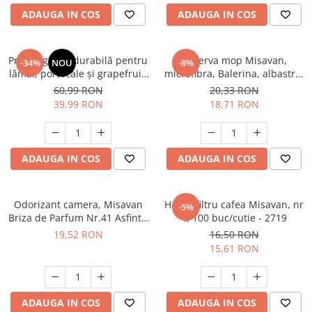
ADAUGA IN COS
ADAUGA IN COS
Presă agrumi durabilă pentru
Rezerva mop Misavan,
-34%
NOU
-8%
lămâi, portocale și grapefruit,
microfibra, Balerina, albastru,
ideală pentru restaurante și
rosu, verde. - 12103
60,99 RON
20,33 RON
uz casnic
39,99 RON
18,71 RON
ADAUGA IN COS
ADAUGA IN COS
Odorizant camera, Misavan
Hartie filtru cafea Misavan, nr
-5%
Briza de Parfum Nr.41 Asfintit
4, 100 buc/cutie - 2719
in Toscana 200 ml - 90034909
19,52 RON
16,50 RON
15,61 RON
ADAUGA IN COS
ADAUGA IN COS