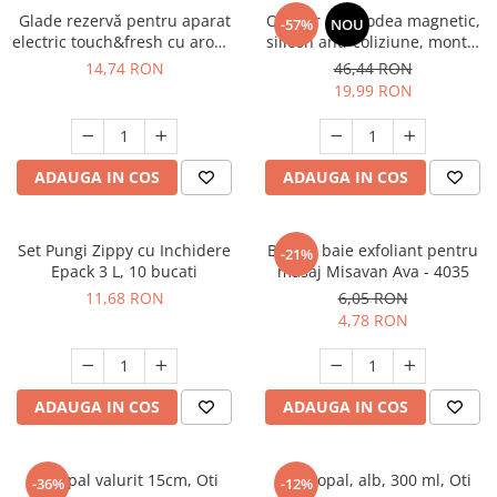
Glade rezervă pentru aparat
Opritor usa podea magnetic,
-57%
NOU
electric touch&fresh cu aromă
silicon anti-coliziune, montaj
Marine, 10 g
fara gauri, silentios si
14,74 RON
46,44 RON
rezistent, baie sau interior,
19,99 RON
albastru haze
ADAUGA IN COS
ADAUGA IN COS
Set Pungi Zippy cu Inchidere
Burete baie exfoliant pentru
-21%
Epack 3 L, 10 bucati
masaj Misavan Ava - 4035
11,68 RON
6,05 RON
4,78 RON
ADAUGA IN COS
ADAUGA IN COS
Bol opal valurit 15cm, Oti
Cana opal, alb, 300 ml, Oti
-36%
-12%