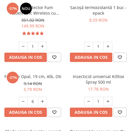
Suporturi si servetele
Suporturi si accesorii de baie
Set 4 x Detector Fum
Sacoșă termoizolantă 1 buc -
-57%
NOU
Fotoelectric Wireless cu
epack
Tacamuri si seturi
Uscatoare de rufe
Magnet – Certificat EN14604,
351,02 RON
8,59 RON
Baterie 10 Ani, Alarmă 85 dB,
Taietoare manuale
149,99 RON
Vernetzbar (Vernetzbare) –
Tavi copt
Senzor Siguranță Casă
Termosuri si cani termos
Tigai si seturi
ADAUGA IN COS
ADAUGA IN COS
Tirbusoane si dopuri
Tocatoare de bucatarie
Farfurie Opal, 19 cm, Alb, Oti
Insecticid universal Killtox
-37%
Ustensile ornare prajituri
Spray 500 ml
9,14 RON
Vaze si boluri decorative
17,78 RON
5,79 RON
Vesela unica folosinta
ADAUGA IN COS
ADAUGA IN COS