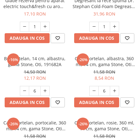
Glade rezervă pentru aparat
Degresant la rece spuma Dr.
electric touch&fresh cu aromă
Stephan Cold-Foam Degreaser
de lavanda, 10 g
750ml, 90012914
17,10 RON
31,96 RON
ADAUGA IN COS
ADAUGA IN COS
Bol portelan, 14 cm, albastru,
Cana portelan, albastra, 360
-16%
-26%
gama Stone, Oti, 191682A
ml, 14 cm, gama Stone, Oti,
191683A
14,50 RON
11,58 RON
12,17 RON
8,54 RON
ADAUGA IN COS
ADAUGA IN COS
Cana portelan, portocalie, 360
Cana portelan, rosie, 360 ml,
-26%
-26%
ml, 14 cm, gama Stone, Oti,
14 cm, gama Stone, Oti,
191683P
191683 R
11,58 RON
11,58 RON