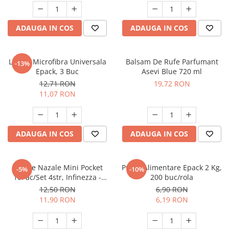
ADAUGA IN COS
ADAUGA IN COS
Lavete Microfibra Universala
Balsam De Rufe Parfumant
-13%
Epack, 3 Buc
Asevi Blue 720 ml
12,71 RON
19,72 RON
11,07 RON
ADAUGA IN COS
ADAUGA IN COS
Batiste Nazale Mini Pocket
Pungi Alimentare Epack 2 Kg,
-5%
-10%
10Pac/Set 4str, Infinezza -
200 buc/rola
90032585
12,50 RON
6,90 RON
11,90 RON
6,19 RON