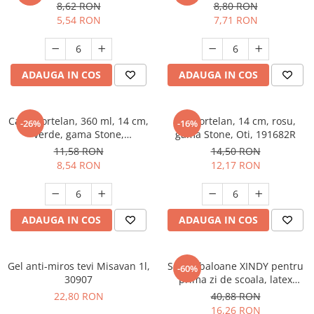
8,62 RON
8,80 RON
5,54 RON
7,71 RON
ADAUGA IN COS
ADAUGA IN COS
Cana portelan, 360 ml, 14 cm,
Bol portelan, 14 cm, rosu,
-26%
-16%
verde, gama Stone,
gama Stone, Oti, 191682R
Oti,191683V
11,58 RON
14,50 RON
8,54 RON
12,17 RON
ADAUGA IN COS
ADAUGA IN COS
Gel anti-miros tevi Misavan 1l,
Set 35 baloane XINDY pentru
-60%
30907
prima zi de scoala, latex
colorate, decoratiuni pentru
22,80 RON
40,88 RON
baieti si fete
16,26 RON