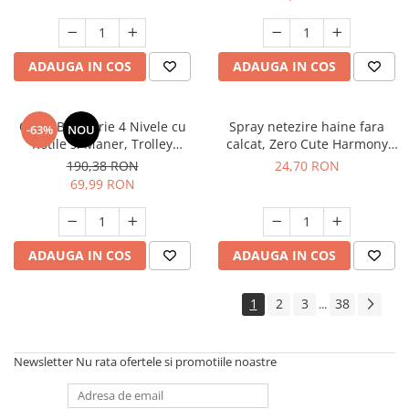
ADAUGA IN COS
ADAUGA IN COS
Carut Bucatarie 4 Nivele cu
Spray netezire haine fara
-63%
NOU
Rotile si Maner, Trolley
calcat, Zero Cute Harmony
Depozitare Multifunctional,
Misavan, 500 ml, 90043468
190,38 RON
24,70 RON
Negru
69,99 RON
ADAUGA IN COS
ADAUGA IN COS
1
2
3
38
...
Newsletter
Nu rata ofertele si promotiile noastre