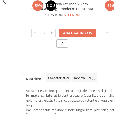
Odorizant toaleta
Farfurie intinsa rotunda 26 cm,
Farfu
Oliviere
-59%
NOU
-59
ceramica, design modern, rezistenta,
Organizare si depozitare
Paie si decoratiuni cocktail
usor de curatat
14,75 RON
5,99 RON
Perii Wc
Pensule, spatule si teluri bucatarie
Saci Menajeri
Platouri si tavi servire
ADAUGA IN COS
Silicon, spume si solutii tehnice
Polonice, linguri si clesti de
bucatarie
Solutie curatat covoare
Prese si storcatoare manuale
Solutii anticalcar
Rasnite si dozatoare condimente
Solutii curatare pete
Razatori si accesorii
Solutii curatat geamuri
Scurgator vase
Solutii desfundat tevi
Caracteristici
Review-uri
(0)
Descriere
Servicii de masa
Solutii dezinfectante
Seturi ustensile pentru bucatarie
Solutii intretinere textile
Acest set este conceput pentru artiști de orice nivel și incl
formate variate
, utile pentru acuarelă, acrilic, ulei, email 
Site bucatarie
Solutii suprafete baie
nylon oferă elasticitate și capacitate de retenție a vopsele
Strecuratori
Solutii suprafete bucatarie
timp.
Include: pensule rotunde, filbert, unghiulare, plat, fan și ca
Suport tacamuri
Spalare si intretinere rufe