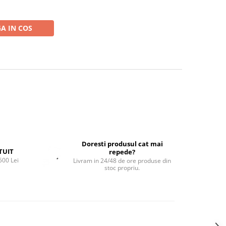
A IN COS
Doresti produsul cat mai
TUIT
repede?
500 Lei
Livram in 24/48 de ore produse din
stoc propriu.