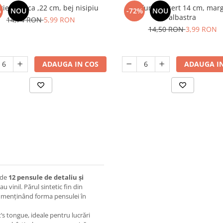
rie adanca ,22 cm, bej nisipiu
Farfurie desert 14 cm, mar
%
NOU
-72%
NOU
albastra
14,74 RON
5,99 RON
14,50 RON
3,99 RON
ADAUGA IN COS
ADAUGA IN
ude
12 pensule de detaliu și
sau vinil. Părul sintetic fin din
i, menținând forma pensulei în
t’s tongue, ideale pentru lucrări