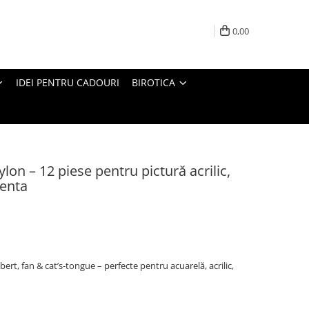
0,00
IDEI PENTRU CADOURI
BIROTICA
ylon – 12 piese pentru pictură acrilic,
menta
lbert, fan & cat’s‑tongue – perfecte pentru acuarelă, acrilic,