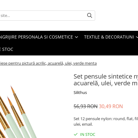
NGRIJIRE PERSONALA SI COSMETICE
TEXTILE & DECORATIUNI
E STOC
iese pentru pictură acrilic, acuarelă, ulei, verde menta
Set pensule sintetice n
acuarelă, ulei, verde 
Silithus
56,93 RON
30,49 RON
Set 12 pensule nylon: round, flat, fi
ulei, email.
IN STOC