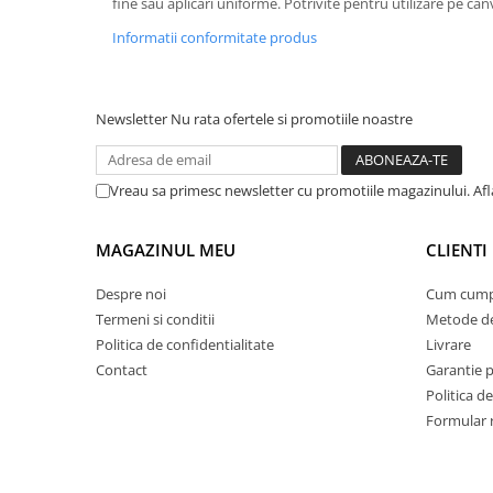
fine sau aplicări uniforme. Potrivite pentru utilizare pe ca
Suporturi si servetele
Suporturi si accesorii de baie
Informatii conformitate produs
Tacamuri si seturi
Uscatoare de rufe
Taietoare manuale
Newsletter
Nu rata ofertele si promotiile noastre
Tavi copt
Termosuri si cani termos
Vreau sa primesc newsletter cu promotiile magazinului. Afla
Tigai si seturi
Tirbusoane si dopuri
MAGAZINUL MEU
CLIENTI
Tocatoare de bucatarie
Despre noi
Cum cump
Ustensile ornare prajituri
Termeni si conditii
Metode de
Vaze si boluri decorative
Politica de confidentialitate
Livrare
Vesela unica folosinta
Contact
Garantie 
Politica de
Formular 