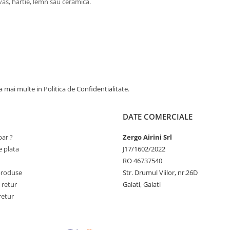
nvas, hârtie, lemn sau ceramică.
 mai multe in Politica de Confidentialitate.
DATE COMERCIALE
ar ?
Zergo Airini Srl
 plata
J17/1602/2022
RO 46737540
produse
Str. Drumul Viilor, nr.26D
 retur
Galati, Galati
retur