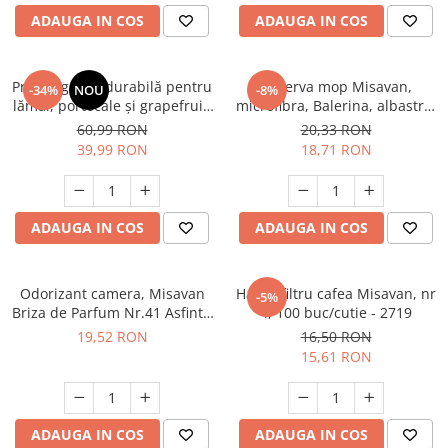
ADAUGA IN COS
ADAUGA IN COS
Presă agrumi durabilă pentru
Rezerva mop Misavan,
-34%
NOU
-8%
lămâi, portocale și grapefruit,
microfibra, Balerina, albastru,
ideală pentru restaurante și
rosu, verde. - 12103
60,99 RON
20,33 RON
uz casnic
39,99 RON
18,71 RON
ADAUGA IN COS
ADAUGA IN COS
Odorizant camera, Misavan
Hartie filtru cafea Misavan, nr
-5%
Briza de Parfum Nr.41 Asfintit
4, 100 buc/cutie - 2719
in Toscana 200 ml - 90034909
19,52 RON
16,50 RON
15,61 RON
ADAUGA IN COS
ADAUGA IN COS