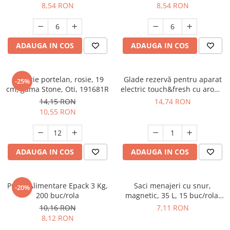
8,54 RON
8,54 RON
ADAUGA IN COS
ADAUGA IN COS
Farfurie portelan, rosie, 19
Glade rezervă pentru aparat
-25%
cm, gama Stone, Oti, 191681R
electric touch&fresh cu aromă
Sandalwood, 10 g
14,15 RON
14,74 RON
10,55 RON
ADAUGA IN COS
ADAUGA IN COS
Pungi Alimentare Epack 3 Kg,
Saci menajeri cu snur,
-20%
200 buc/rola
magnetic, 35 L, 15 buc/rola,
Epack
10,16 RON
7,11 RON
8,12 RON