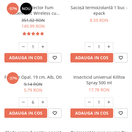
Suporturi si servetele
Suporturi si accesorii de baie
Set 4 x Detector Fum
Sacoșă termoizolantă 1 buc -
-57%
NOU
Fotoelectric Wireless cu
epack
Tacamuri si seturi
Uscatoare de rufe
Magnet – Certificat EN14604,
351,02 RON
8,59 RON
Baterie 10 Ani, Alarmă 85 dB,
Taietoare manuale
149,99 RON
Vernetzbar (Vernetzbare) –
Tavi copt
Senzor Siguranță Casă
Termosuri si cani termos
Tigai si seturi
ADAUGA IN COS
ADAUGA IN COS
Tirbusoane si dopuri
Tocatoare de bucatarie
Farfurie Opal, 19 cm, Alb, Oti
Insecticid universal Killtox
-37%
Ustensile ornare prajituri
Spray 500 ml
9,14 RON
Vaze si boluri decorative
17,78 RON
5,79 RON
Vesela unica folosinta
ADAUGA IN COS
ADAUGA IN COS