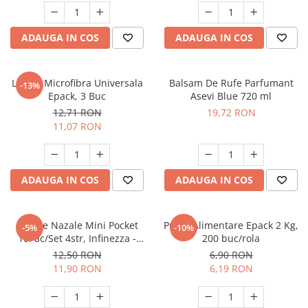
ADAUGA IN COS
ADAUGA IN COS
Lavete Microfibra Universala
Balsam De Rufe Parfumant
-13%
Epack, 3 Buc
Asevi Blue 720 ml
12,71 RON
19,72 RON
11,07 RON
ADAUGA IN COS
ADAUGA IN COS
Batiste Nazale Mini Pocket
Pungi Alimentare Epack 2 Kg,
-5%
-10%
10Pac/Set 4str, Infinezza -
200 buc/rola
90032585
12,50 RON
6,90 RON
11,90 RON
6,19 RON