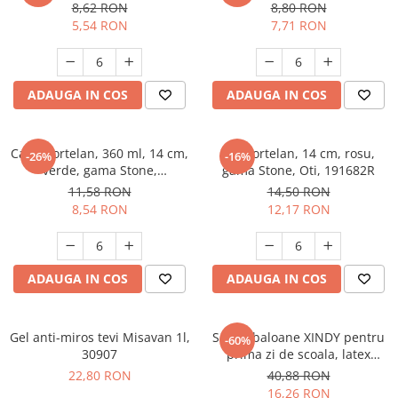
8,62 RON
8,80 RON
5,54 RON
7,71 RON
ADAUGA IN COS
ADAUGA IN COS
Cana portelan, 360 ml, 14 cm,
Bol portelan, 14 cm, rosu,
-26%
-16%
verde, gama Stone,
gama Stone, Oti, 191682R
Oti,191683V
11,58 RON
14,50 RON
8,54 RON
12,17 RON
ADAUGA IN COS
ADAUGA IN COS
Gel anti-miros tevi Misavan 1l,
Set 35 baloane XINDY pentru
-60%
30907
prima zi de scoala, latex
colorate, decoratiuni pentru
22,80 RON
40,88 RON
baieti si fete
16,26 RON