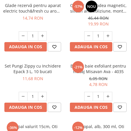
Glade rezervă pentru aparat
Opritor usa podea magnetic,
-57%
NOU
electric touch&fresh cu aromă
silicon anti-coliziune, montaj
Marine, 10 g
fara gauri, silentios si
14,74 RON
46,44 RON
rezistent, baie sau interior,
19,99 RON
albastru haze
ADAUGA IN COS
ADAUGA IN COS
Set Pungi Zippy cu Inchidere
Burete baie exfoliant pentru
-21%
Epack 3 L, 10 bucati
masaj Misavan Ava - 4035
11,68 RON
6,05 RON
4,78 RON
ADAUGA IN COS
ADAUGA IN COS
Bol opal valurit 15cm, Oti
Cana opal, alb, 300 ml, Oti
-36%
-12%