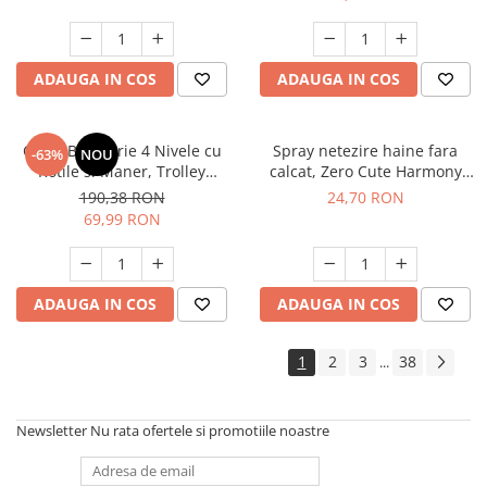
ADAUGA IN COS
ADAUGA IN COS
Carut Bucatarie 4 Nivele cu
Spray netezire haine fara
-63%
NOU
Rotile si Maner, Trolley
calcat, Zero Cute Harmony
Depozitare Multifunctional,
Misavan, 500 ml, 90043468
190,38 RON
24,70 RON
Negru
69,99 RON
ADAUGA IN COS
ADAUGA IN COS
1
2
3
38
...
Newsletter
Nu rata ofertele si promotiile noastre