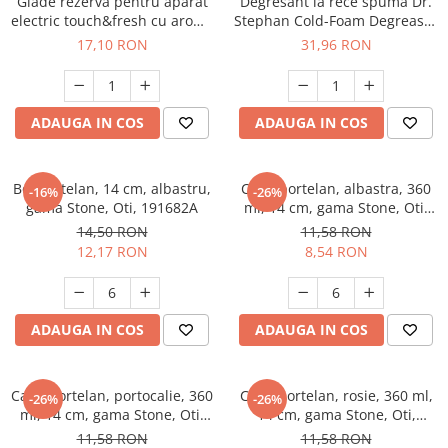
Glade rezervă pentru aparat
Degresant la rece spuma Dr.
electric touch&fresh cu aromă
Stephan Cold-Foam Degreaser
de lavanda, 10 g
750ml, 90012914
17,10 RON
31,96 RON
ADAUGA IN COS
ADAUGA IN COS
Bol portelan, 14 cm, albastru,
Cana portelan, albastra, 360
-16%
-26%
gama Stone, Oti, 191682A
ml, 14 cm, gama Stone, Oti,
191683A
14,50 RON
11,58 RON
12,17 RON
8,54 RON
ADAUGA IN COS
ADAUGA IN COS
Cana portelan, portocalie, 360
Cana portelan, rosie, 360 ml,
-26%
-26%
ml, 14 cm, gama Stone, Oti,
14 cm, gama Stone, Oti,
191683P
191683 R
11,58 RON
11,58 RON