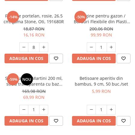
Farfurie portelan, rosie, 26.5
Margine pentru gazon /
-14%
-50%
cm, gama Stone, Oti, 191680R
Borduri Flexibile din Plastic
pentru Gradina, 10 m, Calitate
18,87 RON
200,06 RON
Premium, Rezistente UV,
16,16 RON
99,99 RON
Instalare Ușoara, pentru Aleii,
Gazon, Straturi de Flori,
Negru
ADAUGA IN COS
ADAUGA IN COS
Set 6 pahare Martini 200 ml,
Betisoare aperitiv din
-59%
NOU
sticla transparenta cu baza
bambus, 9 cm, 50 buc./set
albastra, pentru cocktailuri,
169,98 RON
5,99 RON
elegante, reutilizabile
69,99 RON
ADAUGA IN COS
ADAUGA IN COS