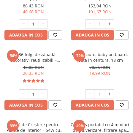
Balloons - 18 ani, auriu +
(Brachiosaurus, Stegosaurus,
86,43 RON
153,04 RON
negru
T‑Rex)
40,66 RON
101,67 RON
ADAUGA IN COS
ADAUGA IN COS
Set 36 fulgi de zăpadă
Sticker auto, baby on board,
-56%
-72%
decorativi reutilizabili –
fetita in centura, 18 cm
plastic alb, modele diferite,
46,03 RON
70,35 RON
detașabili
20,33 RON
19,99 RON
ADAUGA IN COS
ADAUGA IN COS
Lampă de Creștere pentru
Cap dus portabil cu 4 moduri
-39%
-49%
Plante de Interior – 54W cu
de pulverizare, filtrare apa,