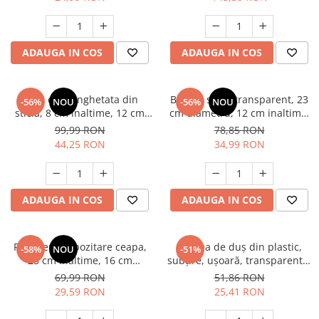
ADAUGA IN COS
ADAUGA IN COS
Set 6 cupe inghetata din
Bol din sticla transparent, 23
-56%
NOU
-56%
NOU
sticla, 8 cm inaltime, 12 cm
cm diametru, 12 cm inaltime,
diametru, picior albastru,
bol servire salata, fructe,
99,99 RON
78,85 RON
desert, inghetata, fructe,
desert, multifunctional
44,25 RON
34,99 RON
transparent
ADAUGA IN COS
ADAUGA IN COS
Recipient depozitare ceapa,
Perdea de duș din plastic,
-58%
NOU
-51%
25 cm inaltime, 16 cm
subțire, ușoară, transparentă,
diametru, capac, aerisire,
183x183cm
69,99 RON
51,86 RON
depozitare legume, bucatarie
29,59 RON
25,41 RON