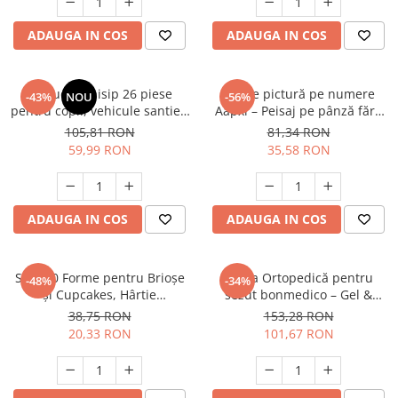
ADAUGA IN COS
ADAUGA IN COS
Set jucarii nisip 26 piese
Set de pictură pe numere
-43%
NOU
-56%
pentru copii, vehicule santier,
Aapxi – Peisaj pe pânză fără
galetusa pliabila, forme nisip,
cute, culori acrilice vibrante,
105,81 RON
81,34 RON
sac depozitare
perfect pentru începători
59,99 RON
35,58 RON
ADAUGA IN COS
ADAUGA IN COS
Set 300 Forme pentru Brioșe
Perna Ortopedică pentru
-48%
-34%
și Cupcakes, Hârtie
sezut bonmedico – Gel &
Alimentară, maro, Rezistente
Spumă cu Memorie,
38,75 RON
153,28 RON
la Căldură
Antiescare, Universală, husa
20,33 RON
101,67 RON
detasabile, respirabila si
antialunecare, protectie zona
Lombara, Sciatica, Dureri de
sold, Hemoroizi, Ne