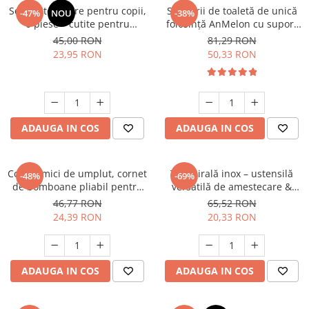
Set cutite sigure pentru copii,
Set perii de toaletă de unică
-47%
NOU
-38%
6 piese – cutite pentru
folosință AnMelon cu suport
legume, fructe, paine, salate,
de perete, alb
45,00 RON
81,29 RON
prajituri – maner ergonomic,
23,95 RON
50,33 RON
margini ondulate, din plastic
durabil
ADAUGA IN COS
ADAUGA IN COS
Conuri mici de umplut, cornet
Tel spirală inox – ustensilă
-48%
-69%
de bomboane pliabil pentru
versatilă de amestecare &
începerea școlii din carton,
curățare, lavabilă la mașina
46,77 RON
65,52 RON
pentru băieți și fete decor
de spălat
24,39 RON
20,33 RON
pentru petrecerea școlii
ADAUGA IN COS
ADAUGA IN COS