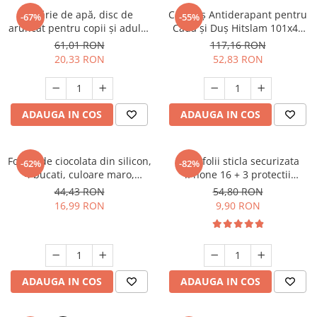
Jucărie de apă, disc de
Covoraș Antiderapant pentru
-67%
-55%
aruncat pentru copii și adulți,
Cadă și Duș Hitslam 101x40
jocuri de plajă și distracție în
cm, Extra Lung, Ventuze
61,01 RON
117,16 RON
aer liber
Puternice, BPA Free,
20,33 RON
52,83 RON
Antimucegai, Lavabil la
Mașină, Alb
ADAUGA IN COS
ADAUGA IN COS
Forma de ciocolata din silicon,
set 3 folii sticla securizata
-62%
-82%
4 bucati, culoare maro,
iPhone 16 + 3 protectii
reutilizabila
camera, 9H+ tempered glass,
44,43 RON
54,80 RON
rezistent la socuri, full edge
16,99 RON
9,90 RON
coverage, cu kit instalare
ADAUGA IN COS
ADAUGA IN COS