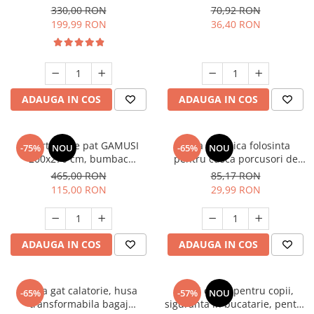
Suport Reglabil, Spectru
furtun 150 cm, switch
330,00 RON
70,92 RON
Complet, 6 brate ajustabile,
ON/OFF, gri
199,99 RON
36,40 RON
Timer 4/8/12h.
ADAUGA IN COS
ADAUGA IN COS
Cuvertura de pat GAMUSI
Baza de unica folosinta
-75%
NOU
-65%
NOU
200x270 cm, bumbac
pentru cusca porcusori de
jacquard, usoara, pentru
Guineea GuineaLoft, 4x2 ft,
465,00 RON
85,17 RON
primavara/vara, simpla,
biodegradabila, 1 luna
115,00 RON
29,99 RON
respirabila, 105 cm margine
ADAUGA IN COS
ADAUGA IN COS
Perna gat calatorie, husa
Set 5 cutite pentru copii,
-65%
-57%
NOU
transformabila bagaj
siguranta in bucatarie, pentru