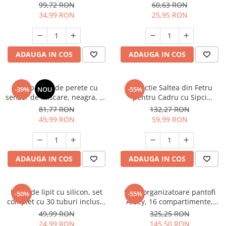
extensibil, umplere cu haine,
fructe si legume, cu cutit din
99,72 RON
60,63 RON
material Lycra, fara
lemn antitaiere, model
34,99 RON
25,95 RON
umplutura
Dinozaur
ADAUGA IN COS
ADAUGA IN COS
Lampa LED de perete cu
Protectie Saltea din Fetru
-39%
NOU
-55%
senzor de miscare, neagra, cu
pentru Cadru cu Sipci
intrerupator, rotatie 360°,
160x200 cm, Suport Respirabil
81,77 RON
132,27 RON
lumina 3000K/7000K,
din Poliester 100%, Strat de
49,99 RON
59,99 RON
magnetica, fara fir, pentru
Protectie pentru Saltea
living, hol si scari
ADAUGA IN COS
ADAUGA IN COS
Pistol de lipit cu silicon, set
Set 2 organizatoare pantofi
-50%
-55%
complet cu 30 tuburi incluse,
Arsey, 16 compartimente,
adeziv termic pentru DIY,
pliabile, capac transparent,
49,99 RON
325,25 RON
hobby, craft și reparații mici
economisire spatiu, gri
24,99 RON
145,50 RON