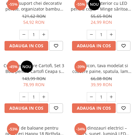
cuier/ suport chei decorativ
Jucărie de exterior cu LED
-55%
-55%
NOU
perete, organizator bambus
pentru copii – Minge săritoare
cu 3 cârlige și tavă, montaj cu
luminoasă cu cerc, efect flash,
121,62 RON
55,65 RON
șuruburi, hol, bucătărie,
pentru joacă activă
54,92 RON
24,99 RON
birou, stil farmhouse
ADAUGA IN COS
ADAUGA IN COS
Cutie Depozitare Cartofi, Set 3
Set silicon, tava modelat si
-45%
NOU
-39%
Buc, pentru Cartofi Ceapa si
coacere paine, spatula, lama
Usturoi, Pastreaza Legumele
crestat
143,99 RON
66,08 RON
Proaspete Mai Mult Timp
78,99 RON
39,99 RON
ADAUGA IN COS
ADAUGA IN COS
Setul de baloane pentru
Set 3 dinozauri electrici –
-53%
-34%
petreceri Happy 18 Birthday
mers, sunet, lumină LED