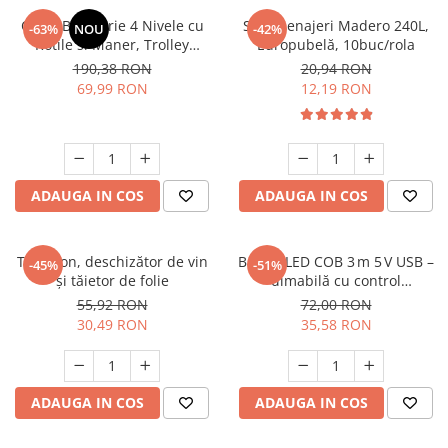
Suporturi si servetele
Suporturi si accesorii de baie
Carut Bucatarie 4 Nivele cu
Saci menajeri Madero 240L,
-63%
NOU
-42%
Rotile si Maner, Trolley
Europubelă, 10buc/rola
Tacamuri si seturi
Uscatoare de rufe
Depozitare Multifunctional,
190,38 RON
20,94 RON
Negru
Taietoare manuale
69,99 RON
12,19 RON
Tavi copt
Termosuri si cani termos
Tigai si seturi
ADAUGA IN COS
ADAUGA IN COS
Tirbusoane si dopuri
Tocatoare de bucatarie
Tirbușon, deschizător de vin
Bandă LED COB 3 m 5 V USB –
-45%
-51%
Ustensile ornare prajituri
și tăietor de folie
dimabilă cu control
touch/wave, alb cald, IP67
Vaze si boluri decorative
55,92 RON
72,00 RON
30,49 RON
35,58 RON
Vesela unica folosinta
ADAUGA IN COS
ADAUGA IN COS