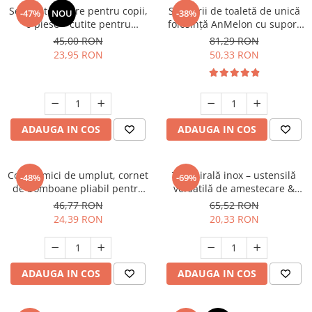
Set cutite sigure pentru copii,
Set perii de toaletă de unică
-47%
NOU
-38%
6 piese – cutite pentru
folosință AnMelon cu suport
legume, fructe, paine, salate,
de perete, alb
45,00 RON
81,29 RON
prajituri – maner ergonomic,
23,95 RON
50,33 RON
margini ondulate, din plastic
durabil
ADAUGA IN COS
ADAUGA IN COS
Conuri mici de umplut, cornet
Tel spirală inox – ustensilă
-48%
-69%
de bomboane pliabil pentru
versatilă de amestecare &
începerea școlii din carton,
curățare, lavabilă la mașina
46,77 RON
65,52 RON
pentru băieți și fete decor
de spălat
24,39 RON
20,33 RON
pentru petrecerea școlii
ADAUGA IN COS
ADAUGA IN COS