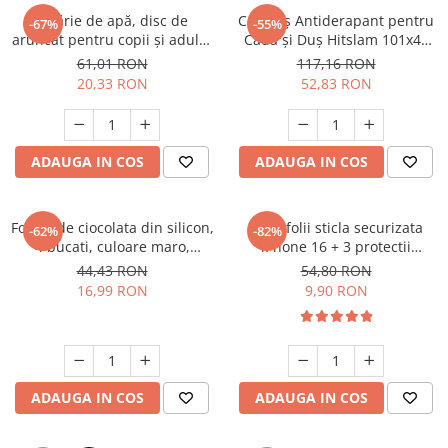
Jucărie de apă, disc de
Covoraș Antiderapant pentru
-67%
-55%
aruncat pentru copii și adulți,
Cadă și Duș Hitslam 101x40
jocuri de plajă și distracție în
cm, Extra Lung, Ventuze
61,01 RON
117,16 RON
aer liber
Puternice, BPA Free,
20,33 RON
52,83 RON
Antimucegai, Lavabil la
Mașină, Alb
ADAUGA IN COS
ADAUGA IN COS
Forma de ciocolata din silicon,
set 3 folii sticla securizata
-62%
-82%
4 bucati, culoare maro,
iPhone 16 + 3 protectii
reutilizabila
camera, 9H+ tempered glass,
44,43 RON
54,80 RON
rezistent la socuri, full edge
16,99 RON
9,90 RON
coverage, cu kit instalare
ADAUGA IN COS
ADAUGA IN COS