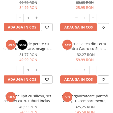
extensibil, umplere cu haine,
fructe si legume, cu cutit din
99,72 RON
60,63 RON
material Lycra, fara
lemn antitaiere, model
34,99 RON
25,95 RON
umplutura
Dinozaur
ADAUGA IN COS
ADAUGA IN COS
Lampa LED de perete cu
Protectie Saltea din Fetru
-39%
NOU
-55%
senzor de miscare, neagra, cu
pentru Cadru cu Sipci
intrerupator, rotatie 360°,
160x200 cm, Suport Respirabil
81,77 RON
132,27 RON
lumina 3000K/7000K,
din Poliester 100%, Strat de
49,99 RON
59,99 RON
magnetica, fara fir, pentru
Protectie pentru Saltea
living, hol si scari
ADAUGA IN COS
ADAUGA IN COS
Pistol de lipit cu silicon, set
Set 2 organizatoare pantofi
-50%
-55%
complet cu 30 tuburi incluse,
Arsey, 16 compartimente,
adeziv termic pentru DIY,
pliabile, capac transparent,
49,99 RON
325,25 RON
hobby, craft și reparații mici
economisire spatiu, gri
24,99 RON
145,50 RON