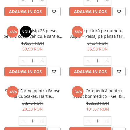
ADAUGA IN COS
ADAUGA IN COS
Set jucarii nisip 26 piese
Set de pictură pe numere
-43%
NOU
-56%
pentru copii, vehicule santier,
Aapxi – Peisaj pe pânză fără
galetusa pliabila, forme nisip,
cute, culori acrilice vibrante,
105,81 RON
81,34 RON
sac depozitare
perfect pentru începători
59,99 RON
35,58 RON
ADAUGA IN COS
ADAUGA IN COS
Set 300 Forme pentru Brioșe
Perna Ortopedică pentru
-48%
-34%
și Cupcakes, Hârtie
sezut bonmedico – Gel &
Alimentară, maro, Rezistente
Spumă cu Memorie,
38,75 RON
153,28 RON
la Căldură
Antiescare, Universală, husa
20,33 RON
101,67 RON
detasabile, respirabila si
antialunecare, protectie zona
Lombara, Sciatica, Dureri de
sold, Hemoroizi, Ne