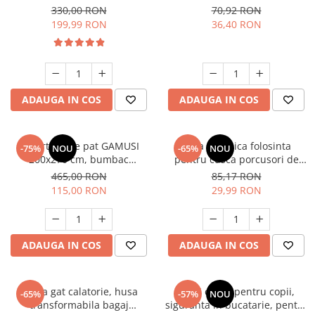
Suport Reglabil, Spectru
furtun 150 cm, switch
330,00 RON
70,92 RON
Complet, 6 brate ajustabile,
ON/OFF, gri
199,99 RON
36,40 RON
Timer 4/8/12h.
ADAUGA IN COS
ADAUGA IN COS
Cuvertura de pat GAMUSI
Baza de unica folosinta
-75%
NOU
-65%
NOU
200x270 cm, bumbac
pentru cusca porcusori de
jacquard, usoara, pentru
Guineea GuineaLoft, 4x2 ft,
465,00 RON
85,17 RON
primavara/vara, simpla,
biodegradabila, 1 luna
115,00 RON
29,99 RON
respirabila, 105 cm margine
ADAUGA IN COS
ADAUGA IN COS
Perna gat calatorie, husa
Set 5 cutite pentru copii,
-65%
-57%
NOU
transformabila bagaj
siguranta in bucatarie, pentru