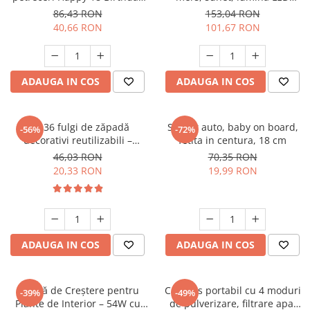
Balloons - 18 ani, auriu +
(Brachiosaurus, Stegosaurus,
86,43 RON
153,04 RON
negru
T‑Rex)
40,66 RON
101,67 RON
ADAUGA IN COS
ADAUGA IN COS
Set 36 fulgi de zăpadă
Sticker auto, baby on board,
-56%
-72%
decorativi reutilizabili –
fetita in centura, 18 cm
plastic alb, modele diferite,
46,03 RON
70,35 RON
detașabili
20,33 RON
19,99 RON
ADAUGA IN COS
ADAUGA IN COS
Lampă de Creștere pentru
Cap dus portabil cu 4 moduri
-39%
-49%
Plante de Interior – 54W cu
de pulverizare, filtrare apa,