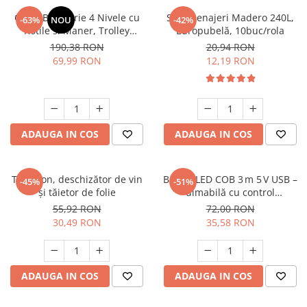
Suporturi si servetele
Suporturi si accesorii de baie
Carut Bucatarie 4 Nivele cu
Saci menajeri Madero 240L,
-63%
NOU
-42%
Rotile si Maner, Trolley
Europubelă, 10buc/rola
Tacamuri si seturi
Uscatoare de rufe
Depozitare Multifunctional,
190,38 RON
20,94 RON
Negru
Taietoare manuale
69,99 RON
12,19 RON
Tavi copt
Termosuri si cani termos
Tigai si seturi
ADAUGA IN COS
ADAUGA IN COS
Tirbusoane si dopuri
Tocatoare de bucatarie
Tirbușon, deschizător de vin
Bandă LED COB 3 m 5 V USB –
-45%
-51%
Ustensile ornare prajituri
și tăietor de folie
dimabilă cu control
touch/wave, alb cald, IP67
Vaze si boluri decorative
55,92 RON
72,00 RON
30,49 RON
35,58 RON
Vesela unica folosinta
ADAUGA IN COS
ADAUGA IN COS