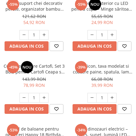
cuier/ suport chei decorativ
Jucărie de exterior cu LED
-55%
-55%
NOU
perete, organizator bambus
pentru copii – Minge săritoare
cu 3 cârlige și tavă, montaj cu
luminoasă cu cerc, efect flash,
121,62 RON
55,65 RON
șuruburi, hol, bucătărie,
pentru joacă activă
54,92 RON
24,99 RON
birou, stil farmhouse
ADAUGA IN COS
ADAUGA IN COS
Cutie Depozitare Cartofi, Set 3
Set silicon, tava modelat si
-45%
NOU
-39%
Buc, pentru Cartofi Ceapa si
coacere paine, spatula, lama
Usturoi, Pastreaza Legumele
crestat
143,99 RON
66,08 RON
Proaspete Mai Mult Timp
78,99 RON
39,99 RON
ADAUGA IN COS
ADAUGA IN COS
Setul de baloane pentru
Set 3 dinozauri electrici –
-53%
-34%
petreceri Happy 18 Birthday
mers, sunet, lumină LED