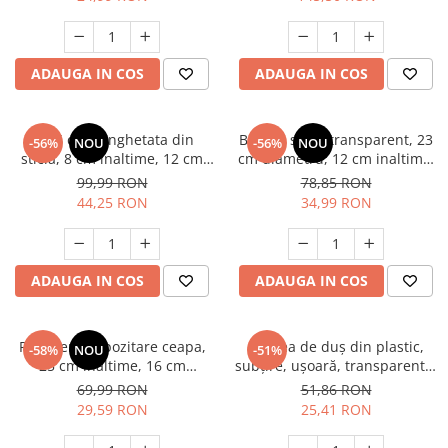
ADAUGA IN COS
ADAUGA IN COS
Set 6 cupe inghetata din
Bol din sticla transparent, 23
-56%
NOU
-56%
NOU
sticla, 8 cm inaltime, 12 cm
cm diametru, 12 cm inaltime,
diametru, picior albastru,
bol servire salata, fructe,
99,99 RON
78,85 RON
desert, inghetata, fructe,
desert, multifunctional
44,25 RON
34,99 RON
transparent
ADAUGA IN COS
ADAUGA IN COS
Recipient depozitare ceapa,
Perdea de duș din plastic,
-58%
NOU
-51%
25 cm inaltime, 16 cm
subțire, ușoară, transparentă,
diametru, capac, aerisire,
183x183cm
69,99 RON
51,86 RON
depozitare legume, bucatarie
29,59 RON
25,41 RON