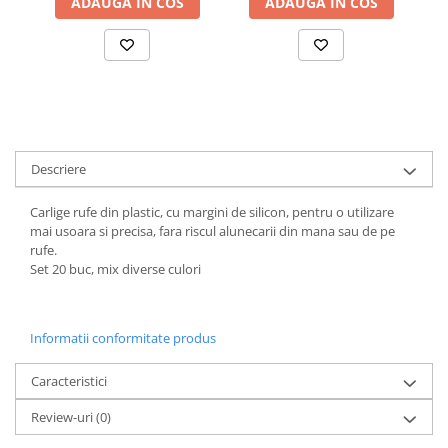
ADAUGA IN COS
ADAUGA IN COS
Suporturi si servetele
Suporturi si accesorii de baie
Tacamuri si seturi
Uscatoare de rufe
Taietoare manuale
Tavi copt
Termosuri si cani termos
Descriere
Tigai si seturi
Tirbusoane si dopuri
Carlige rufe din plastic, cu margini de silicon, pentru o utilizare
mai usoara si precisa, fara riscul alunecarii din mana sau de pe
Tocatoare de bucatarie
rufe.
Set 20 buc, mix diverse culori
Ustensile ornare prajituri
Vaze si boluri decorative
Vesela unica folosinta
Informatii conformitate produs
Caracteristici
Review-uri
(0)