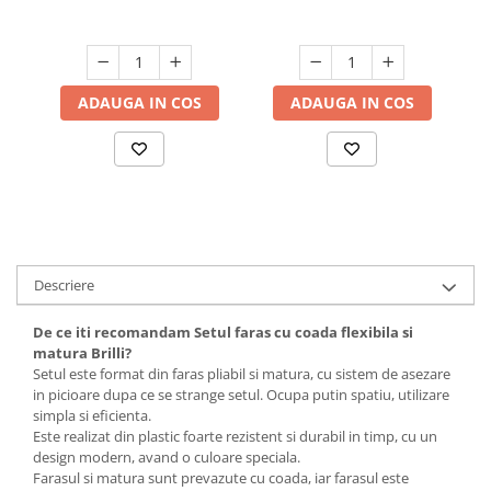
Suporturi si servetele
Suporturi si accesorii de baie
Tacamuri si seturi
Uscatoare de rufe
Taietoare manuale
ADAUGA IN COS
ADAUGA IN COS
Tavi copt
Termosuri si cani termos
Tigai si seturi
Tirbusoane si dopuri
Tocatoare de bucatarie
Descriere
Ustensile ornare prajituri
Vaze si boluri decorative
De ce iti recomandam Setul faras cu coada flexibila si
matura Brilli?
Vesela unica folosinta
Setul este format din faras pliabil si matura, cu sistem de asezare
in picioare dupa ce se strange setul. Ocupa putin spatiu, utilizare
simpla si eficienta.
Este realizat din plastic foarte rezistent si durabil in timp, cu un
design modern, avand o culoare speciala.
Farasul si matura sunt prevazute cu coada, iar farasul este